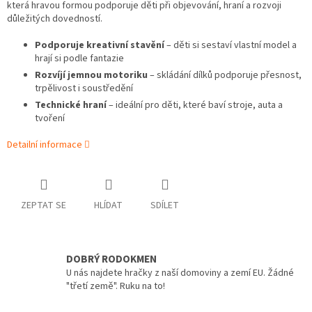
která hravou formou podporuje děti při objevování, hraní a rozvoji
důležitých dovedností.
Podporuje kreativní stavění
– děti si sestaví vlastní model a
hrají si podle fantazie
Rozvíjí jemnou motoriku
– skládání dílků podporuje přesnost,
trpělivost i soustředění
Technické hraní
– ideální pro děti, které baví stroje, auta a
tvoření
Detailní informace
ZEPTAT SE
HLÍDAT
SDÍLET
DOBRÝ RODOKMEN
U nás najdete hračky z naší domoviny a zemí EU. Žádné
"třetí země". Ruku na to!