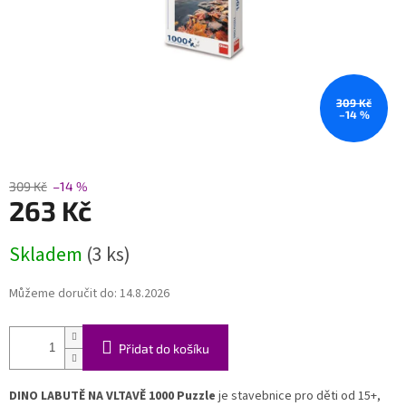
309 Kč
–14 %
309 Kč
–14 %
263 Kč
Měrná
Skladem
(3 ks)
cena:
Můžeme doručit do:
14.8.2026
Přidat do košíku
DINO LABUTĚ NA VLTAVĚ 1000 Puzzle
je stavebnice pro děti od 15+,