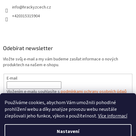
info
@
hrackyzcech.cz
+420315315904
Odebírat newsletter
Vložte svůj e-mail a my vám budeme zasílat informace o nových
produktech na našem e-shopu.
E-mail
Vložením e-mailu souhlasíte s
podmínkami ochrany osobních údajů
Používáme cookies, abychom Vám umožnili pohodlné
PŘIHLÁSIT SE
prohlížení webu a díky analýze provozu webu neustále
zlepšovali jeho funkce, výkon a použitelnost.
Více informací
Nastavení
Vytvořil Shoptet