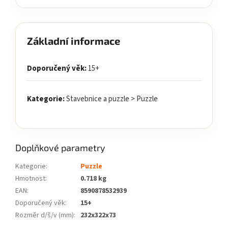
Základní informace
Doporučený věk:
15+
Kategorie:
Stavebnice a puzzle > Puzzle
Doplňkové parametry
Kategorie
:
Puzzle
Hmotnost
:
0.718 kg
EAN
:
8590878532939
Doporučený věk
:
15+
Rozměr d/š/v (mm)
:
232x322x73