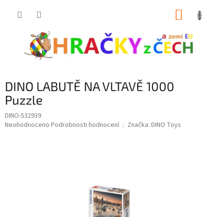
Přejít
NÁKUP
na
obsah
KOŠÍK
DINO LABUTĚ NA VLTAVĚ 1000
Puzzle
DINO-532939
Průměrné
Neohodnoceno
Podrobnosti hodnocení
Značka:
DINO Toys
hodnocení
produktu
je
0,0
z
5
hvězdiček.