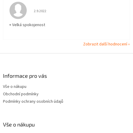
Hodnocení obchodu je 5 z 5 hvězdiček.
2.9.2022
+ Velká spokojenost
Zobrazit další hodnocení
Z
á
p
a
Informace pro vás
t
Vše o nákupu
í
Obchodní podmínky
Podmínky ochrany osobních údajů
Vše o nákupu