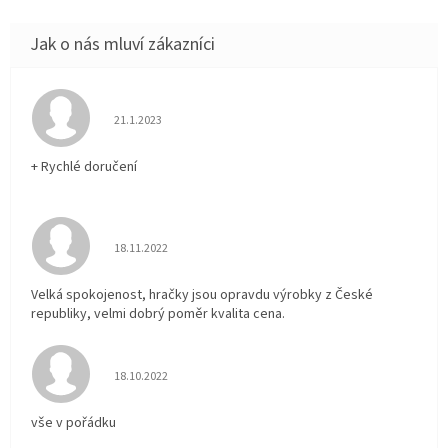
Hodnocení obchodu je 5 z 5 hvězdiček.
21.1.2023
+ Rychlé doručení
Hodnocení obchodu je 5 z 5 hvězdiček.
18.11.2022
Velká spokojenost, hračky jsou opravdu výrobky z České
republiky, velmi dobrý poměr kvalita cena.
Hodnocení obchodu je 5 z 5 hvězdiček.
18.10.2022
vše v pořádku