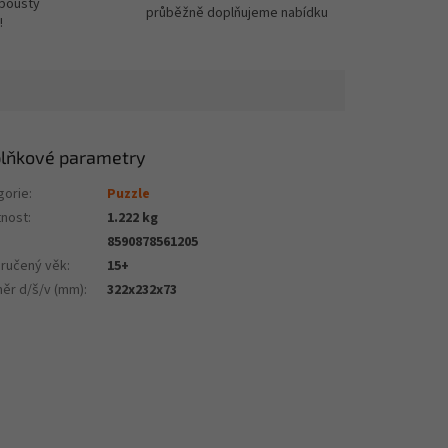
spousty
průběžně doplňujeme nabídku
!
lňkové parametry
gorie
:
Puzzle
nost
:
1.222 kg
8590878561205
ručený věk
:
15+
ěr d/š/v (mm)
:
322x232x73