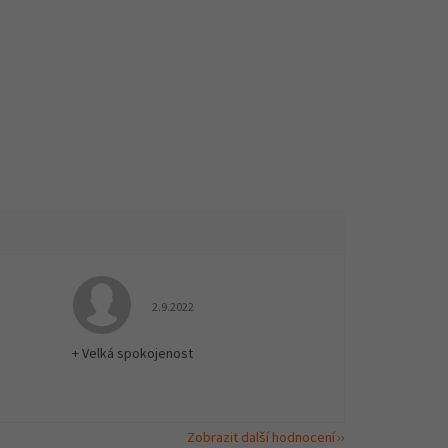
 5 z 5 hvězdiček.
Hodnocení obchodu je 5 z 5 hvězdiček.
2.9.2022
+ Velká spokojenost
Zobrazit další hodnocení