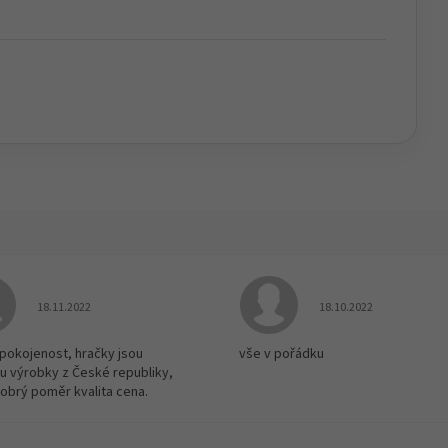
Hodnocení obchodu je 5 z 5 hvězdiček.
Hodnocení obchodu je
18.11.2022
18.10.2022
spokojenost, hračky jsou
vše v pořádku
u výrobky z České republiky,
dobrý poměr kvalita cena.