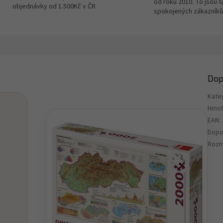
od roku 2010. To jsou 
objednávky od 1.500Kč v ČR
spokojených zákazníků
Dop
Kate
Hmot
EAN
:
Dopo
Rozm
É