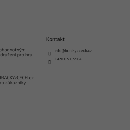
Kontakt
nohodnotným
info
@
hrackyzcech.cz
družení pro hru
+420315315904
HRACKYzCECH.cz
ro zákazníky