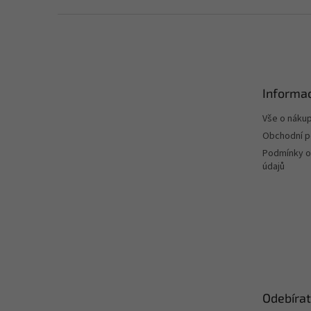
Z
á
p
a
t
Informac
í
Vše o náku
Obchodní 
Podmínky o
údajů
Odebírat