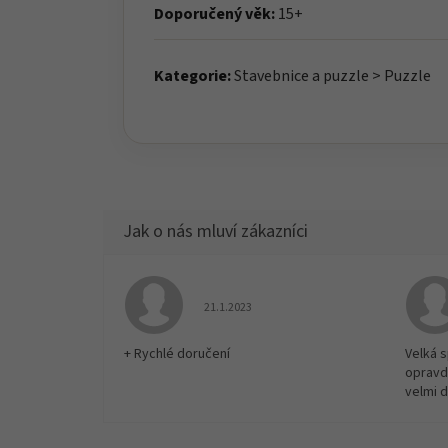
Doporučený věk:
15+
Kategorie:
Stavebnice a puzzle > Puzzle
Hodnocení obchodu je 5 z 5 hvězdiček.
21.1.2023
+ Rychlé doručení
Velká 
opravd
velmi 