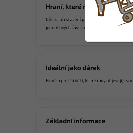
Hraní, které rozvíjí
Děti si při stavění procvičují jemnou motor
jednotlivých částí podporuje trpělivost a d
Ideální jako dárek
Hračka potěší děti, které rády objevují, tvoř
Základní informace