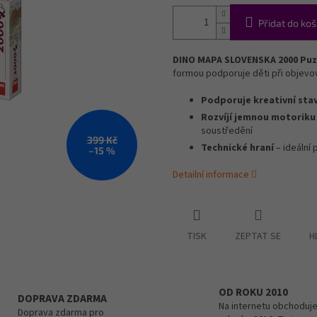
Přidat do koš
DINO MAPA SLOVENSKA 2000 Puz
formou podporuje děti při objevová
Podporuje kreativní sta
Rozvíjí jemnou motoriku
soustředění
399 Kč
Technické hraní
– ideální 
–15 %
Detailní informace
TISK
ZEPTAT SE
H
OD ROKU 2010
DOPRAVA ZDARMA
Na internetu obchoduje
Doprava zdarma pro