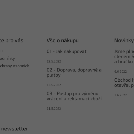
e pro vás
Vše o nákupu
Novinky
pu
01 - Jak nakupovat
Jsme pl
členem S
podmínky
a hračku
12.5.2022
chrany osobních
02 - Doprava, dopravné a
6.6.2022
platby
Obchod 
otevřel p
12.5.2022
03 - Postup pro výměnu,
1.6.2022
vrácení a reklamaci zboží
11.5.2022
 newsletter