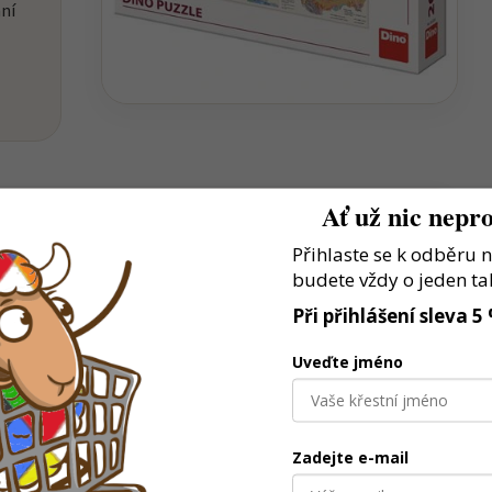
aní
Ať už nic nepro
Přihlaste se k odběru 
budete vždy o jeden ta
estaví vlastní model a hrají si podle fantazie
Při přihlášení sleva 5
lků podporuje přesnost, trpělivost i soustředění
Uveďte jméno
é baví stroje, auta a tvoření
Zadejte e-mail