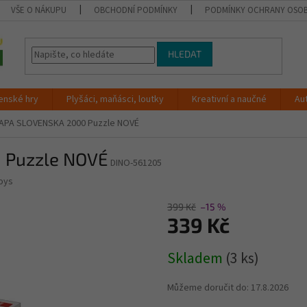
VŠE O NÁKUPU
OBCHODNÍ PODMÍNKY
PODMÍNKY OCHRANY OSOB
HLEDAT
enské hry
Plyšáci, maňásci, loutky
Kreativní a naučné
Au
APA SLOVENSKA 2000 Puzzle NOVÉ
 Puzzle NOVÉ
DINO-561205
oys
399 Kč
–15 %
339 Kč
Měrná
Skladem
(3 ks)
cena:
Můžeme doručit do:
17.8.2026