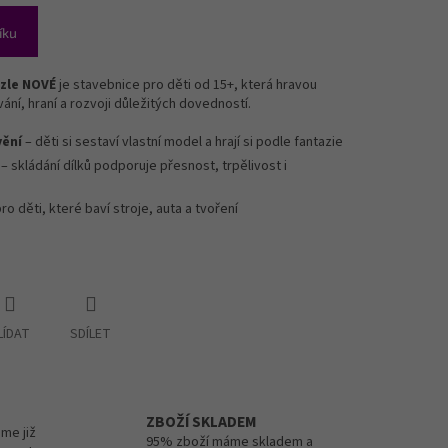
íku
zle NOVÉ
je stavebnice pro děti od 15+, která hravou
ní, hraní a rozvoji důležitých dovedností.
vění
– děti si sestaví vlastní model a hrají si podle fantazie
– skládání dílků podporuje přesnost, trpělivost i
pro děti, které baví stroje, auta a tvoření
LÍDAT
SDÍLET
ZBOŽÍ SKLADEM
me již
95% zboží máme skladem a