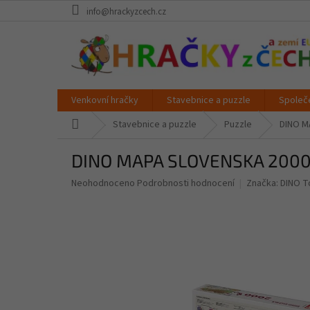
Přejít
info@hrackyzcech.cz
na
obsah
Venkovní hračky
Stavebnice a puzzle
Společ
Domů
Stavebnice a puzzle
Puzzle
DINO M
DINO MAPA SLOVENSKA 2000
Průměrné
Neohodnoceno
Podrobnosti hodnocení
Značka:
DINO T
hodnocení
produktu
je
0,0
z
5
hvězdiček.