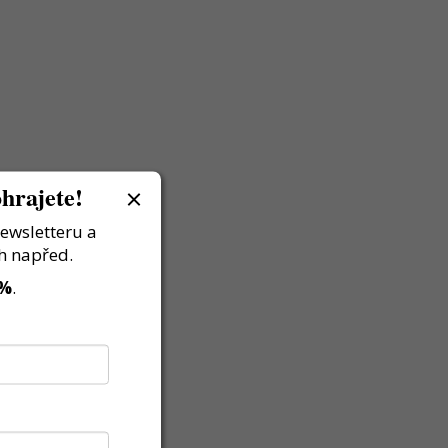
hrajete!
newsletteru a
h napřed.
 %
.