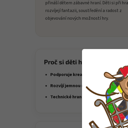
přináší dětem zábavné hraní. Děti si při hr
rozvíjejí fantazii, soustředění a radost z
objevování nových možností hry.
Proč si děti hračku oblíbí?
Podporuje kreativní stavění
– děti si s
Rozvíjí jemnou motoriku
– skládání dí
Technické hraní
– ideální pro děti, kter