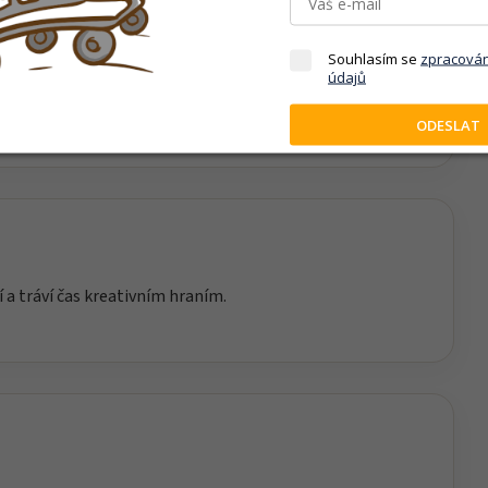
Souhlasím se
zpracová
iku, soustředění a technické myšlení. Skládání
údajů
ává prostor vlastní fantazii při následném hraní.
ODESLAT
í a tráví čas kreativním hraním.