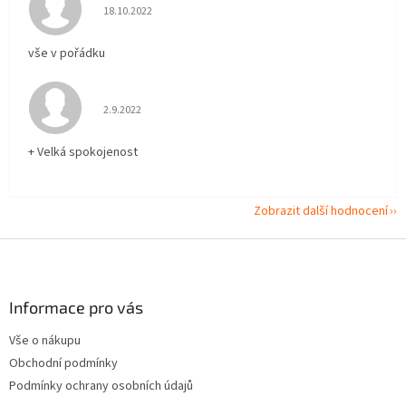
Hodnocení obchodu je 5 z 5 hvězdiček.
18.10.2022
vše v pořádku
Hodnocení obchodu je 5 z 5 hvězdiček.
2.9.2022
+ Velká spokojenost
Zobrazit další hodnocení
Z
á
p
a
Informace pro vás
t
Vše o nákupu
í
Obchodní podmínky
Podmínky ochrany osobních údajů