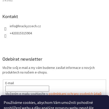
1.6.2022
Kontakt
info
@
hrackyzcech.cz
+420315315904
Odebírat newsletter
Vložte svůj e-mail a my vám budeme zasílat informace o nových
produktech na našem e-shopu.
E-mail
Vložením e-mailu souhlasíte s
podmínkami ochrany osobních údajů
Používáme cookies, abychom Vám umožnili pohodlné
PŘIHLÁSIT SE
prohlížení webu a díky analýze provozu webu neustále