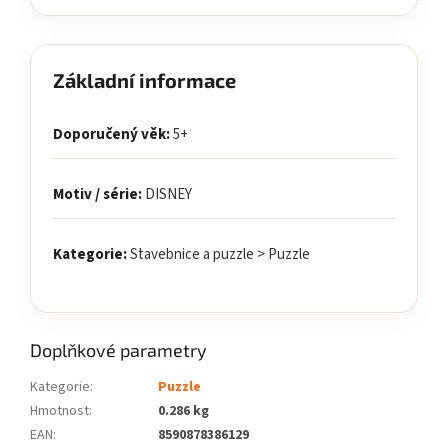
Základní informace
Doporučený věk:
5+
Motiv / série:
DISNEY
Kategorie:
Stavebnice a puzzle > Puzzle
Doplňkové parametry
Kategorie
:
Puzzle
Hmotnost
:
0.286 kg
EAN
:
8590878386129