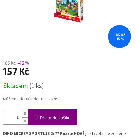
185 Kč
–15 %
185 Kč
–15 %
157 Kč
Měrná
Skladem
(1 ks)
cena:
Můžeme doručit do:
18.8.2026
Přidat do košíku
DINO MICKEY SPORTUJE 2x77 Puzzle NOVÉ
je stavebnice ze série