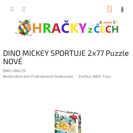
Přejít
NÁKUP
na
obsah
KOŠÍK
DINO MICKEY SPORTUJE 2x77 Puzzle
NOVÉ
DINO-386129
Průměrné
Neohodnoceno
Podrobnosti hodnocení
Značka:
DINO Toys
hodnocení
produktu
je
0,0
z
5
hvězdiček.