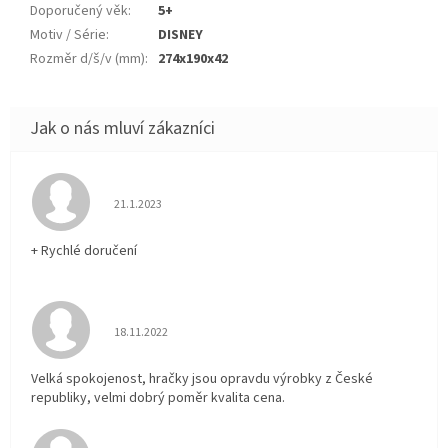
Doporučený věk
:
5+
Motiv / Série
:
DISNEY
Rozměr d/š/v (mm)
:
274x190x42
Hodnocení obchodu je 5 z 5 hvězdiček.
21.1.2023
+ Rychlé doručení
Hodnocení obchodu je 5 z 5 hvězdiček.
18.11.2022
Velká spokojenost, hračky jsou opravdu výrobky z České
republiky, velmi dobrý poměr kvalita cena.