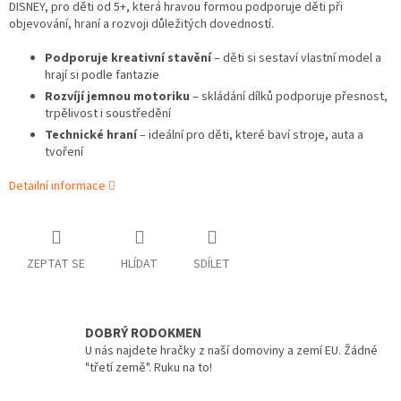
DISNEY, pro děti od 5+, která hravou formou podporuje děti při
objevování, hraní a rozvoji důležitých dovedností.
Podporuje kreativní stavění
– děti si sestaví vlastní model a
hrají si podle fantazie
Rozvíjí jemnou motoriku
– skládání dílků podporuje přesnost,
trpělivost i soustředění
Technické hraní
– ideální pro děti, které baví stroje, auta a
tvoření
Detailní informace
ZEPTAT SE
HLÍDAT
SDÍLET
DOBRÝ RODOKMEN
U nás najdete hračky z naší domoviny a zemí EU. Žádné
"třetí země". Ruku na to!