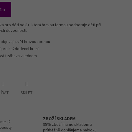
íku
ka pro děti od 8+, která hravou formou podporuje děti při
tých dovedností.
 objevují svět hravou formou
í pro každodenní hraní
st i zábava v jednom
LÍDAT
SDÍLET
ZBOŽÍ SKLADEM
me již
95% zboží máme skladem a
spousty
průběžně doplňujeme nabídku