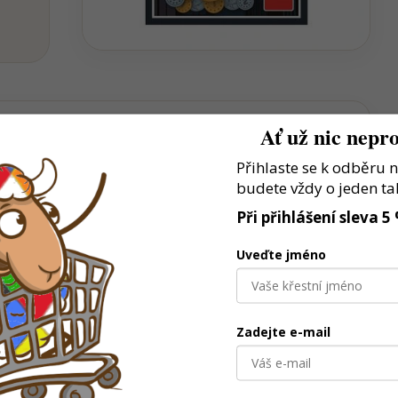
Ať už nic nepro
Přihlaste se k odběru 
t hravou formou
budete vždy o jeden ta
nní hraní
Při přihlášení sleva 5
 jednom
Uveďte jméno
Zadejte e-mail