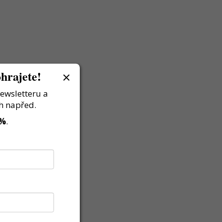
hrajete!
newsletteru a
h napřed.
 %
.