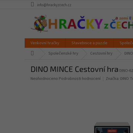
Přejít
info@hrackyzcech.cz
na
obsah
Venkovní hračky
Stavebnice a puzzle
Společ
Domů
Společenské hry
Cestovní hry
DINO
DINO MINCE Cestovní hra
DINO-6
Průměrné
Neohodnoceno
Podrobnosti hodnocení
Značka:
DINO T
hodnocení
produktu
je
0,0
z
5
hvězdiček.