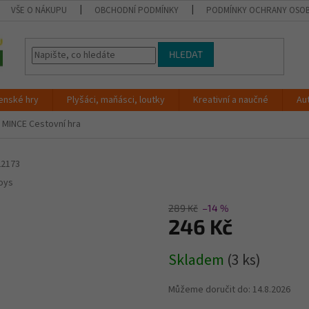
VŠE O NÁKUPU
OBCHODNÍ PODMÍNKY
PODMÍNKY OCHRANY OSOB
HLEDAT
enské hry
Plyšáci, maňásci, loutky
Kreativní a naučné
Au
 MINCE Cestovní hra
22173
oys
289 Kč
–14 %
246 Kč
Měrná
Skladem
(3 ks)
cena:
Můžeme doručit do:
14.8.2026