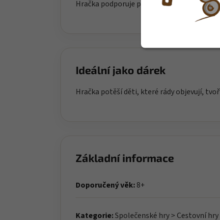
Hračka podporuje přirozený rozvoj dítěte a 
Ideální jako dárek
Hračka potěší děti, které rády objevují, tvoř
Základní informace
Doporučený věk:
8+
Kategorie:
Společenské hry > Cestovní hry