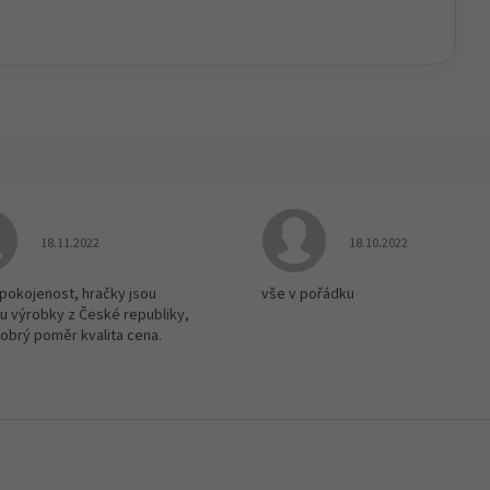
Hodnocení obchodu je 5 z 5 hvězdiček.
Hodnocení obchodu je
18.11.2022
18.10.2022
spokojenost, hračky jsou
vše v pořádku
u výrobky z České republiky,
dobrý poměr kvalita cena.