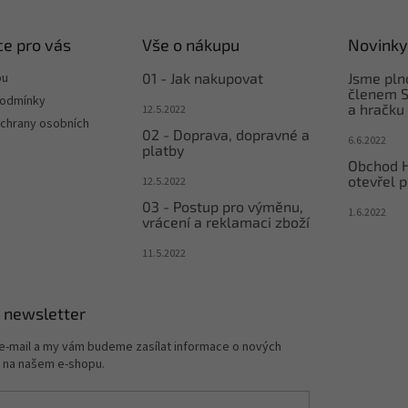
e pro vás
Vše o nákupu
Novinky
pu
01 - Jak nakupovat
Jsme pl
členem S
podmínky
a hračku
12.5.2022
chrany osobních
02 - Doprava, dopravné a
6.6.2022
platby
Obchod 
otevřel p
12.5.2022
03 - Postup pro výměnu,
1.6.2022
vrácení a reklamaci zboží
11.5.2022
 newsletter
 e-mail a my vám budeme zasílat informace o nových
 na našem e-shopu.