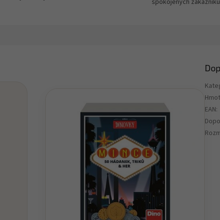
spokojených zákazníků
Dop
Kate
Hmot
EAN
:
Dopo
Rozm