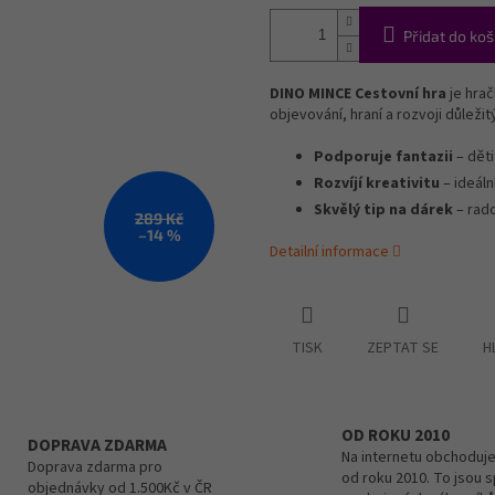
Přidat do koš
DINO MINCE Cestovní hra
je hrač
objevování, hraní a rozvoji důleži
Podporuje fantazii
– děti
Rozvíjí kreativitu
– ideáln
Skvělý tip na dárek
– rado
289 Kč
–14 %
Detailní informace
TISK
ZEPTAT SE
H
OD ROKU 2010
DOPRAVA ZDARMA
Na internetu obchoduje
Doprava zdarma pro
od roku 2010. To jsou 
objednávky od 1.500Kč v ČR