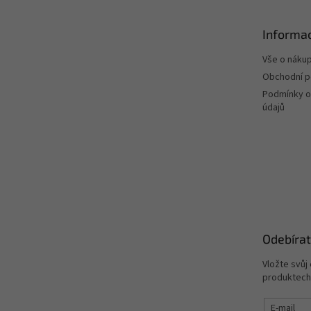
a
t
Informac
í
Vše o náku
Obchodní 
Podmínky o
údajů
Odebírat
Vložte svůj
produktech
E-mail