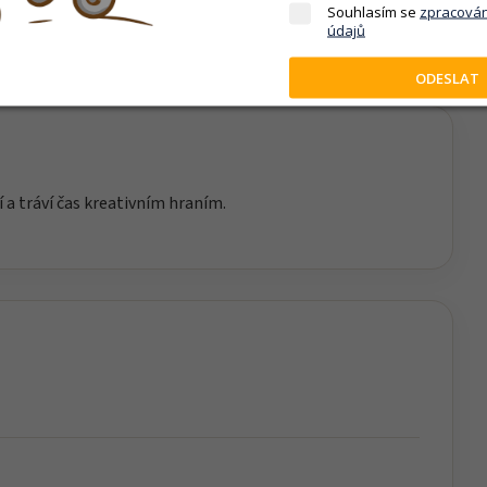
motivuje děti k objevování, tvoření a kreativnímu hraní.
Souhlasím se
zpracová
údajů
ODESLAT
í a tráví čas kreativním hraním.