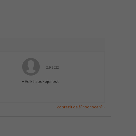
 5 z 5 hvězdiček.
Hodnocení obchodu je 5 z 5 hvězdiček.
2.9.2022
+ Velká spokojenost
Zobrazit další hodnocení