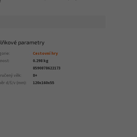
!
lňkové parametry
gorie
:
Cestovní hry
nost
:
0.298 kg
8590878622173
ručený věk
:
8+
ěr d/š/v (mm)
:
120x160x55