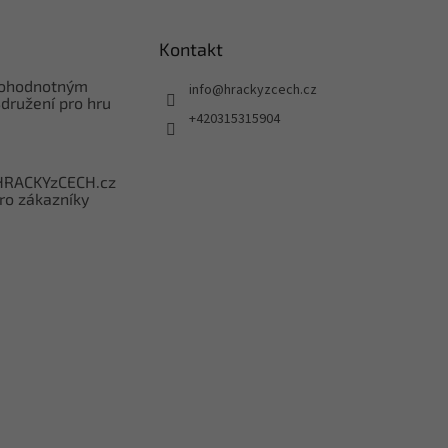
Kontakt
nohodnotným
info
@
hrackyzcech.cz
družení pro hru
+420315315904
HRACKYzCECH.cz
ro zákazníky