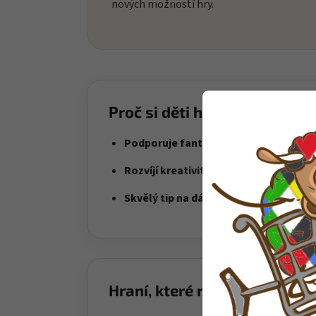
nových možností hry.
Proč si děti hračku oblíbí?
Podporuje fantazii
– děti objevují svě
Rozvíjí kreativitu
– ideální pro každode
Skvělý tip na dárek
– radost i zábava v
Hraní, které rozvíjí