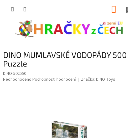
Přejít
NÁKUP
na
obsah
KOŠÍK
DINO MUMLAVSKÉ VODOPÁDY 500
Puzzle
DINO-502550
Průměrné
Neohodnoceno
Podrobnosti hodnocení
Značka:
DINO Toys
hodnocení
produktu
je
0,0
z
5
hvězdiček.