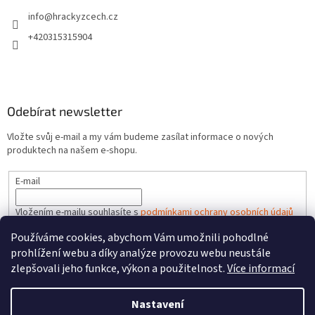
info
@
hrackyzcech.cz
+420315315904
Odebírat newsletter
Vložte svůj e-mail a my vám budeme zasílat informace o nových
produktech na našem e-shopu.
E-mail
Vložením e-mailu souhlasíte s
podmínkami ochrany osobních údajů
Používáme cookies, abychom Vám umožnili pohodlné
PŘIHLÁSIT SE
prohlížení webu a díky analýze provozu webu neustále
zlepšovali jeho funkce, výkon a použitelnost.
Více informací
Nastavení
Vytvořil Shoptet