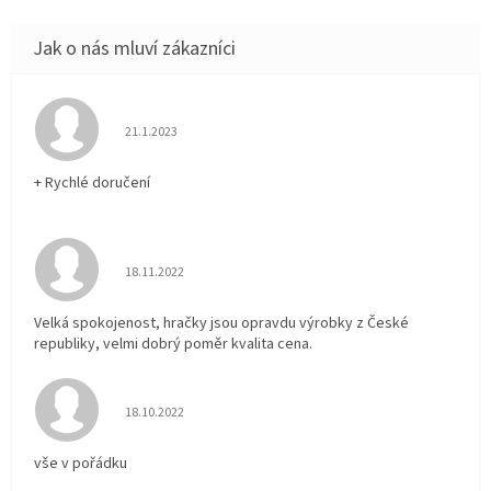
Hodnocení obchodu je 5 z 5 hvězdiček.
21.1.2023
+ Rychlé doručení
Hodnocení obchodu je 5 z 5 hvězdiček.
18.11.2022
Velká spokojenost, hračky jsou opravdu výrobky z České
republiky, velmi dobrý poměr kvalita cena.
Hodnocení obchodu je 5 z 5 hvězdiček.
18.10.2022
vše v pořádku