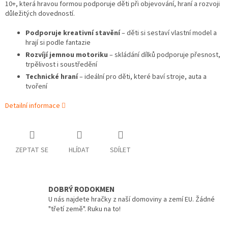
10+, která hravou formou podporuje děti při objevování, hraní a rozvoji
důležitých dovedností.
Podporuje kreativní stavění
– děti si sestaví vlastní model a
hrají si podle fantazie
Rozvíjí jemnou motoriku
– skládání dílků podporuje přesnost,
trpělivost i soustředění
Technické hraní
– ideální pro děti, které baví stroje, auta a
tvoření
Detailní informace
ZEPTAT SE
HLÍDAT
SDÍLET
DOBRÝ RODOKMEN
U nás najdete hračky z naší domoviny a zemí EU. Žádné
"třetí země". Ruku na to!