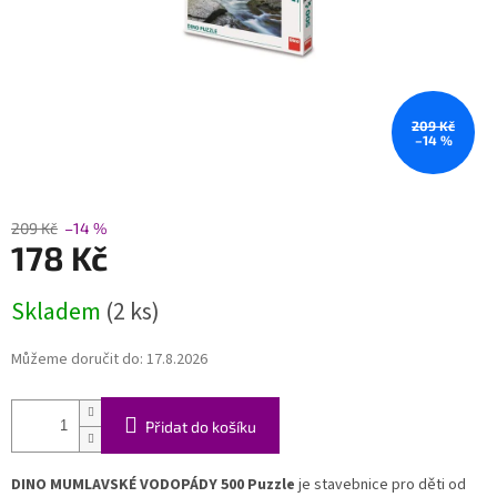
209 Kč
–14 %
209 Kč
–14 %
178 Kč
Měrná
Skladem
(2 ks)
cena:
Můžeme doručit do:
17.8.2026
Přidat do košíku
DINO MUMLAVSKÉ VODOPÁDY 500 Puzzle
je stavebnice pro děti od