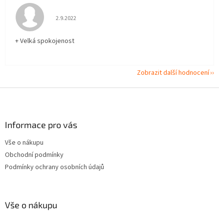
Hodnocení obchodu je 5 z 5 hvězdiček.
2.9.2022
+ Velká spokojenost
Zobrazit další hodnocení
Z
á
p
a
Informace pro vás
t
Vše o nákupu
í
Obchodní podmínky
Podmínky ochrany osobních údajů
Vše o nákupu