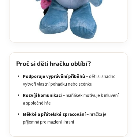
Proč si děti hračku oblíbí?
Podporuje vyprávění příběhů
– děti si snadno
vytvoří vlastní pohádku nebo scénku
Rozvíjí komunikaci
– maňásek motivuje k mluvení
a společné hře
Měkké a přátelské zpracování
– hračka je
příjemná pro mazlení i hraní