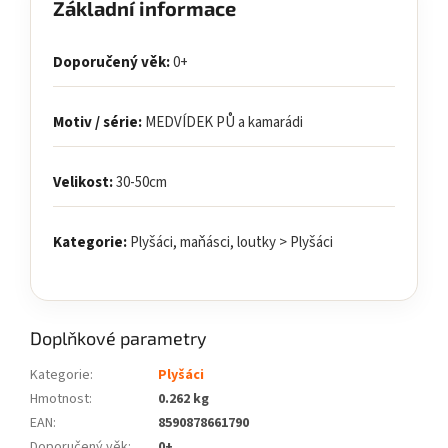
Základní informace
Doporučený věk:
0+
Motiv / série:
MEDVÍDEK PŮ a kamarádi
Velikost:
30-50cm
Kategorie:
Plyšáci, maňásci, loutky > Plyšáci
Doplňkové parametry
Kategorie
:
Plyšáci
Hmotnost
:
0.262 kg
EAN
:
8590878661790
Doporučený věk
:
0+