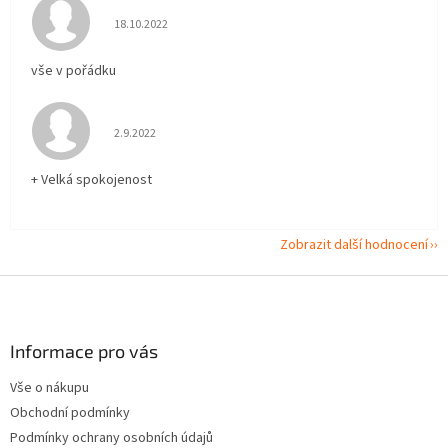
Hodnocení obchodu je 5 z 5 hvězdiček.
18.10.2022
vše v pořádku
Hodnocení obchodu je 5 z 5 hvězdiček.
2.9.2022
+ Velká spokojenost
Zobrazit další hodnocení
Z
á
p
a
Informace pro vás
t
Vše o nákupu
í
Obchodní podmínky
Podmínky ochrany osobních údajů