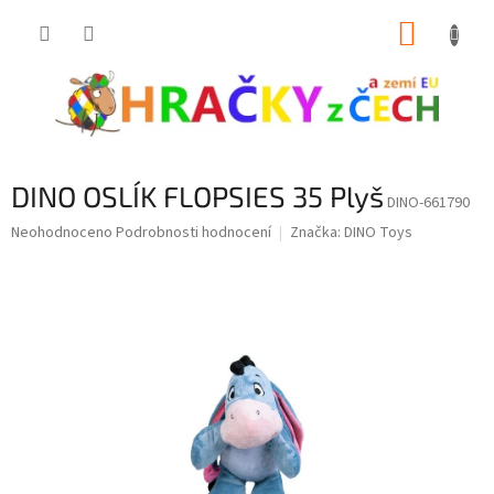
Přejít
NÁKUP
na
obsah
KOŠÍK
DINO OSLÍK FLOPSIES 35 Plyš
DINO-661790
Průměrné
Neohodnoceno
Podrobnosti hodnocení
Značka:
DINO Toys
hodnocení
produktu
je
0,0
z
5
hvězdiček.