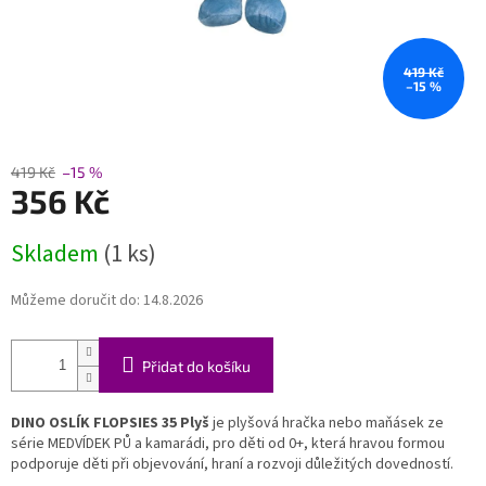
419 Kč
–15 %
419 Kč
–15 %
356 Kč
Měrná
Skladem
(1 ks)
cena:
Můžeme doručit do:
14.8.2026
Přidat do košíku
DINO OSLÍK FLOPSIES 35 Plyš
je plyšová hračka nebo maňásek ze
série MEDVÍDEK PŮ a kamarádi, pro děti od 0+, která hravou formou
podporuje děti při objevování, hraní a rozvoji důležitých dovedností.