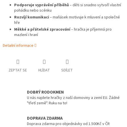
Podporuje vyprávění příběhů
– děti si snadno vytvoří vlastní
pohádku nebo scénku
Rozvíjí komunikaci
– maňásek motivuje k mluvení a společné
hře
Měkké a přátelské zpracování
– hračka je příjemná pro
mazlení i hraní
Detailní informace
ZEPTAT SE
HLÍDAT
SDÍLET
DOBRÝ RODOKMEN
U nás najdete hračky z naší domoviny a zemí EU. Žádné
"třetí země". Ruku na to!
DOPRAVA ZDARMA
Doprava zdarma pro objednávky od 1.500Kč v ČR