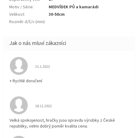
Motiv / Série
:
MEDVÍDEK PŮ a kamarádi
Velikost
:
30-50cm
Rozměr d/š/v (mm)
:
Hodnocení obchodu je 5 z 5 hvězdiček.
21.1.2023
+ Rychlé doručení
Hodnocení obchodu je 5 z 5 hvězdiček.
18.11.2022
Velká spokojenost, hračky jsou opravdu výrobky z České
republiky, velmi dobrý poměr kvalita cena.