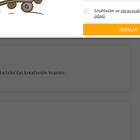
iku, soustředění a technické myšlení. Skládání
Souhlasím se
zpracová
údajů
ává prostor vlastní fantazii při následném hraní.
ODESLAT
í a tráví čas kreativním hraním.