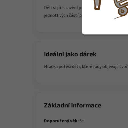
Děti si při stavění procvičují jemnou motor
jednotlivých částí podporuje trpělivost a d
Ideální jako dárek
Hračka potěší děti, které rády objevují, tvoř
Základní informace
Doporučený věk:
6+