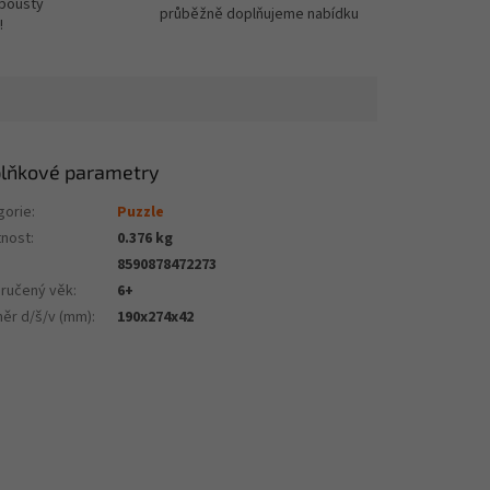
spousty
průběžně doplňujeme nabídku
!
lňkové parametry
gorie
:
Puzzle
nost
:
0.376 kg
8590878472273
ručený věk
:
6+
ěr d/š/v (mm)
:
190x274x42