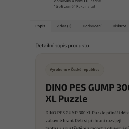
domoviny a zemí EU. Žádné
"třetí země". Ruku na to!
Popis
Videa (1)
Hodnocení
Diskuze
Detailní popis produktu
Vyrobeno v České republice
DINO PES GUMP 30
XL Puzzle
DINO PES GUMP 300 XL Puzzle přináší dě
zábavné hraní. Děti si při hraní rozvíjejí
fantazii, soustředění a radost z objevování