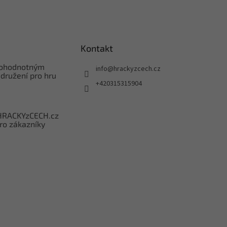
Kontakt
nohodnotným
info
@
hrackyzcech.cz
družení pro hru
+420315315904
HRACKYzCECH.cz
ro zákazníky