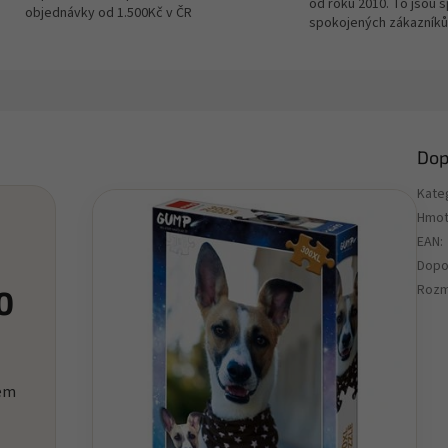
od roku 2010. To jsou 
objednávky od 1.500Kč v ČR
spokojených zákazníků
Dop
Kate
Hmot
EAN
:
Dopo
Rozm
0
tem