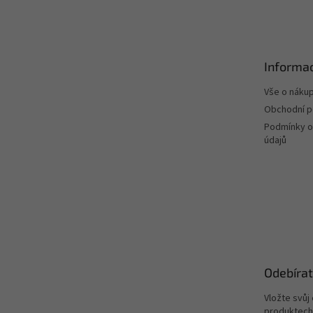
á
p
a
t
Informac
í
Vše o náku
Obchodní 
Podmínky o
údajů
Odebírat
Vložte svůj
produktech