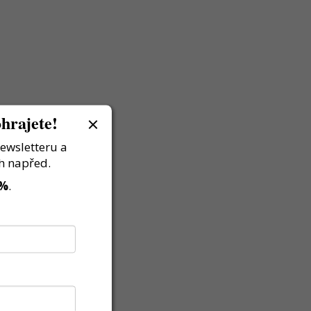
hrajete!
newsletteru a
h napřed.
 %
.