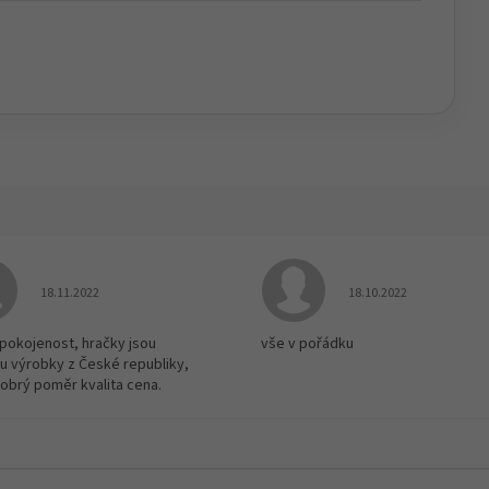
Hodnocení obchodu je 5 z 5 hvězdiček.
Hodnocení obchodu je
18.11.2022
18.10.2022
spokojenost, hračky jsou
vše v pořádku
u výrobky z České republiky,
dobrý poměr kvalita cena.