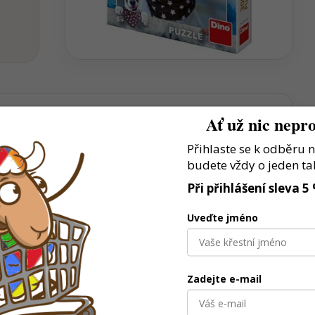
Ať už nic nepro
Přihlaste se k odběru 
estaví vlastní model a hrají si podle fantazie
budete vždy o jeden ta
lků podporuje přesnost, trpělivost i soustředění
Při přihlášení sleva 5
é baví stroje, auta a tvoření
Uveďte jméno
Zadejte e-mail