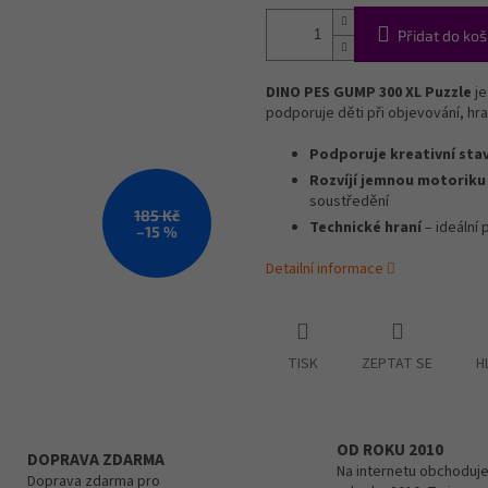
Přidat do koš
DINO PES GUMP 300 XL Puzzle
je
podporuje děti při objevování, hra
Podporuje kreativní sta
Rozvíjí jemnou motoriku
soustředění
185 Kč
Technické hraní
– ideální 
–15 %
Detailní informace
TISK
ZEPTAT SE
H
OD ROKU 2010
DOPRAVA ZDARMA
Na internetu obchoduje
Doprava zdarma pro