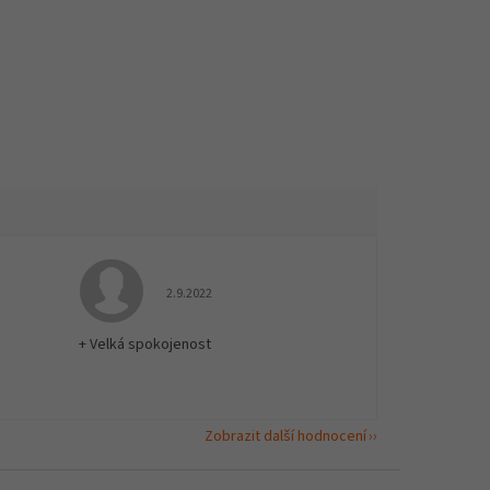
 5 z 5 hvězdiček.
Hodnocení obchodu je 5 z 5 hvězdiček.
2.9.2022
+ Velká spokojenost
Zobrazit další hodnocení