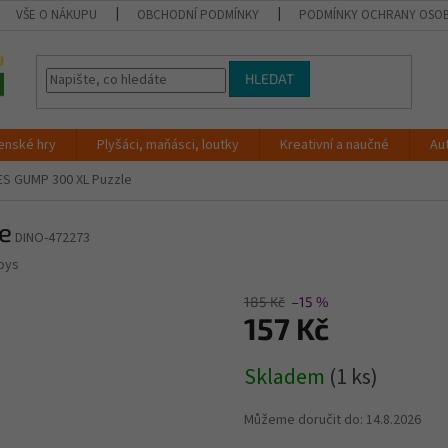
VŠE O NÁKUPU
OBCHODNÍ PODMÍNKY
PODMÍNKY OCHRANY OSOB
HLEDAT
enské hry
Plyšáci, maňásci, loutky
Kreativní a naučné
Au
ES GUMP 300 XL Puzzle
e
DINO-472273
oys
185 Kč
–15 %
157 Kč
Měrná
Skladem
(1 ks)
cena:
Můžeme doručit do:
14.8.2026