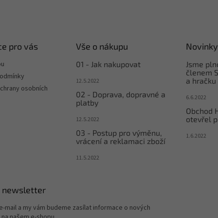
e pro vás
Vše o nákupu
Novinky
pu
01 - Jak nakupovat
Jsme pl
členem S
podmínky
a hračku
12.5.2022
chrany osobních
02 - Doprava, dopravné a
6.6.2022
platby
Obchod 
otevřel p
12.5.2022
03 - Postup pro výměnu,
1.6.2022
vrácení a reklamaci zboží
11.5.2022
 newsletter
 e-mail a my vám budeme zasílat informace o nových
 na našem e-shopu.