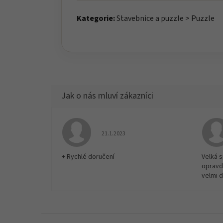
Kategorie:
Stavebnice a puzzle > Puzzle
Hodnocení obchodu je 5 z 5 hvězdiček.
21.1.2023
+ Rychlé doručení
Velká 
opravd
velmi 
Z