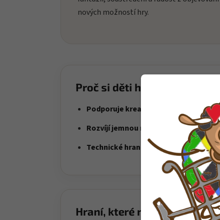
nových možností hry.
Proč si děti hračku oblíbí?
Podporuje kreativní stavění
– děti si s
Rozvíjí jemnou motoriku
– skládání dí
Technické hraní
– ideální pro děti, kter
Hraní, které rozvíjí