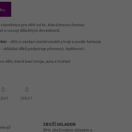
íku
 stavebnice pro děti od 6+, která hravou formou
ní a rozvoji důležitých dovedností.
vění
– děti si sestaví vlastní model a hrají si podle fantazie
– skládání dílků podporuje přesnost, trpělivost i
pro děti, které baví stroje, auta a tvoření
LÍDAT
SDÍLET
ZBOŽÍ SKLADEM
me již
95% zboží máme skladem a