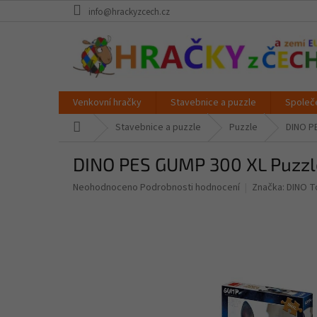
Přejít
info@hrackyzcech.cz
na
obsah
Venkovní hračky
Stavebnice a puzzle
Společ
Domů
Stavebnice a puzzle
Puzzle
DINO P
DINO PES GUMP 300 XL Puzzl
Průměrné
Neohodnoceno
Podrobnosti hodnocení
Značka:
DINO T
hodnocení
produktu
je
0,0
z
5
hvězdiček.