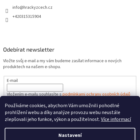
info
@
hrackyzcech.cz
+420315315904
Odebírat newsletter
Vložte svůj e-mail a my vám budeme zasílat informace o nových
produktech na našem e-shopu.
E-mail
Vložením e-mailu souhlasíte s
podmínkami ochrany osobních údajů
Používáme cookies, abychom Vám umožnili pohodlné
PŘIHLÁSIT SE
prohlížení webu a díky analýze provozu webu neustále
zlepšovali jeho funkce, výkon a použitelnost.
Více informací
Nastavení
Vytvořil Shoptet