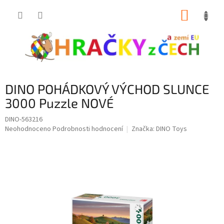
Přejít
NÁKUP
na
obsah
KOŠÍK
DINO POHÁDKOVÝ VÝCHOD SLUNCE
3000 Puzzle NOVÉ
DINO-563216
Průměrné
Neohodnoceno
Podrobnosti hodnocení
Značka:
DINO Toys
hodnocení
produktu
je
0,0
z
5
hvězdiček.