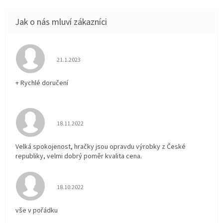
Hodnocení obchodu je 5 z 5 hvězdiček.
21.1.2023
+ Rychlé doručení
Hodnocení obchodu je 5 z 5 hvězdiček.
18.11.2022
Velká spokojenost, hračky jsou opravdu výrobky z České
republiky, velmi dobrý poměr kvalita cena.
Hodnocení obchodu je 5 z 5 hvězdiček.
18.10.2022
vše v pořádku