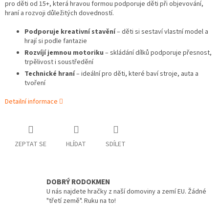
pro děti od 15+, která hravou formou podporuje děti při objevování,
hraní a rozvoji důležitých dovedností.
Podporuje kreativní stavění
– děti si sestaví vlastní model a
hrají si podle fantazie
Rozvíjí jemnou motoriku
– skládání dílků podporuje přesnost,
trpělivost i soustředění
Technické hraní
– ideální pro děti, které baví stroje, auta a
tvoření
Detailní informace
ZEPTAT SE
HLÍDAT
SDÍLET
DOBRÝ RODOKMEN
U nás najdete hračky z naší domoviny a zemí EU. Žádné
"třetí země". Ruku na to!