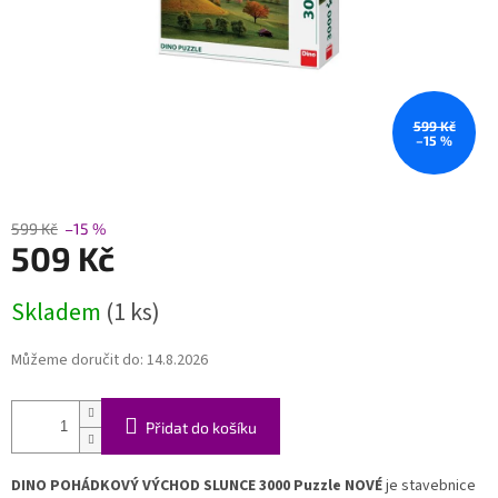
599 Kč
–15 %
599 Kč
–15 %
509 Kč
Měrná
Skladem
(1 ks)
cena:
Můžeme doručit do:
14.8.2026
Přidat do košíku
DINO POHÁDKOVÝ VÝCHOD SLUNCE 3000 Puzzle NOVÉ
je stavebnice