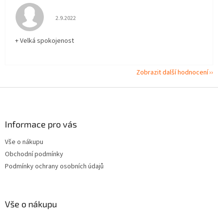
Hodnocení obchodu je 5 z 5 hvězdiček.
2.9.2022
+ Velká spokojenost
Zobrazit další hodnocení
Z
á
p
a
Informace pro vás
t
Vše o nákupu
í
Obchodní podmínky
Podmínky ochrany osobních údajů
Vše o nákupu