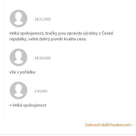
Hodnocení obchodu je 5 z 5 hvězdiček.
18.11.2022
Velká spokojenost, hračky jsou opravdu výrobky z České
republiky, velmi dobrý poměr kvalita cena.
Hodnocení obchodu je 5 z 5 hvězdiček.
18.10.2022
vše v pořádku
Hodnocení obchodu je 5 z 5 hvězdiček.
2.9.2022
+ Velká spokojenost
Zobrazit další hodnocení