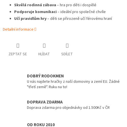
Skvělá rodinná zábava
– hra pro děti i dospělé
Podporuje komunikaci
– ideální pro společné chvíle
Učí pravidlům hry
– děti se přirozeně učí férovému hraní
Detailní informace
ZEPTAT SE
HLÍDAT
SDÍLET
DOBRÝ RODOKMEN
U nás najdete hračky z naší domoviny a zemí EU. Žádné
"třetí země". Ruku na to!
DOPRAVA ZDARMA
Doprava zdarma pro objednávky od 1.500Kč v ČR
OD ROKU 2010