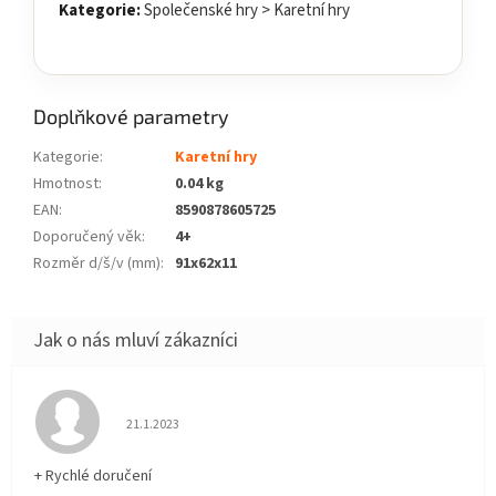
Kategorie:
Společenské hry > Karetní hry
Doplňkové parametry
Kategorie
:
Karetní hry
Hmotnost
:
0.04 kg
EAN
:
8590878605725
Doporučený věk
:
4+
Rozměr d/š/v (mm)
:
91x62x11
Hodnocení obchodu je 5 z 5 hvězdiček.
21.1.2023
+ Rychlé doručení