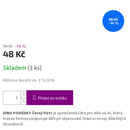
56 Kč
–14 %
56 Kč
–14 %
48 Kč
Měrná
Skladem
(3 ks)
cena:
Můžeme doručit do:
17.8.2026
Přidat do košíku
DINO POHÁDKY Černý Petr
je společenská hra pro děti od 4+, která
hravou formou podporuje děti při objevování, hraní a rozvoji důležitých
dovedností.