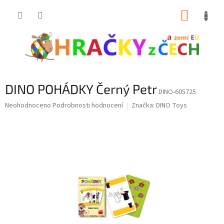
Přejít
NÁKUP
na
obsah
KOŠÍK
DINO POHÁDKY Černý Petr
DINO-605725
Průměrné
Neohodnoceno
Podrobnosti hodnocení
Značka:
DINO Toys
hodnocení
produktu
je
0,0
z
5
hvězdiček.