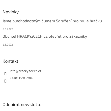
Novinky
Jsme plnohodnotným členem Sdružení pro hru a hračku
6.6.2022
Obchod HRACKYzCECH.cz otevřel pro zákazníky
1.6.2022
Kontakt
info
@
hrackyzcech.cz
+420315315904
Odebírat newsletter