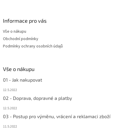
Z
á
p
a
Informace pro vás
t
Vše o nákupu
í
Obchodní podmínky
Podmínky ochrany osobních údajů
Vše o nákupu
01 - Jak nakupovat
12.5.2022
02 - Doprava, dopravné a platby
12.5.2022
03 - Postup pro výměnu, vrácení a reklamaci zboží
11.5.2022