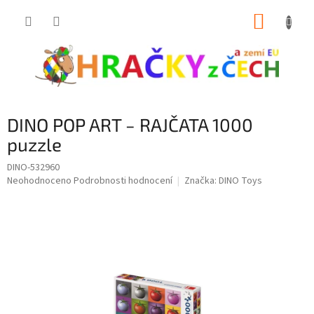
Přejít
NÁKUP
na
obsah
KOŠÍK
DINO POP ART ‒ RAJČATA 1000
puzzle
DINO-532960
Průměrné
Neohodnoceno
Podrobnosti hodnocení
Značka:
DINO Toys
hodnocení
produktu
je
0,0
z
5
hvězdiček.