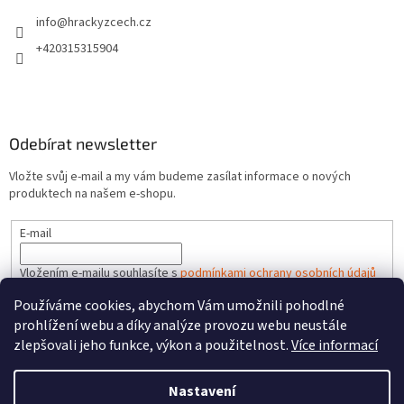
info
@
hrackyzcech.cz
+420315315904
Odebírat newsletter
Vložte svůj e-mail a my vám budeme zasílat informace o nových
produktech na našem e-shopu.
E-mail
Vložením e-mailu souhlasíte s
podmínkami ochrany osobních údajů
Používáme cookies, abychom Vám umožnili pohodlné
PŘIHLÁSIT SE
prohlížení webu a díky analýze provozu webu neustále
zlepšovali jeho funkce, výkon a použitelnost.
Více informací
Nastavení
Vytvořil Shoptet