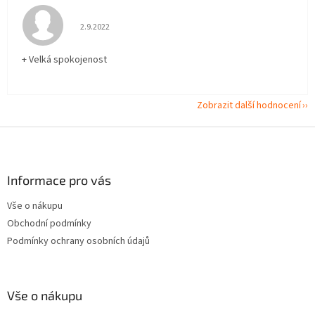
Hodnocení obchodu je 5 z 5 hvězdiček.
2.9.2022
+ Velká spokojenost
Zobrazit další hodnocení
Z
á
p
a
Informace pro vás
t
Vše o nákupu
í
Obchodní podmínky
Podmínky ochrany osobních údajů
Vše o nákupu