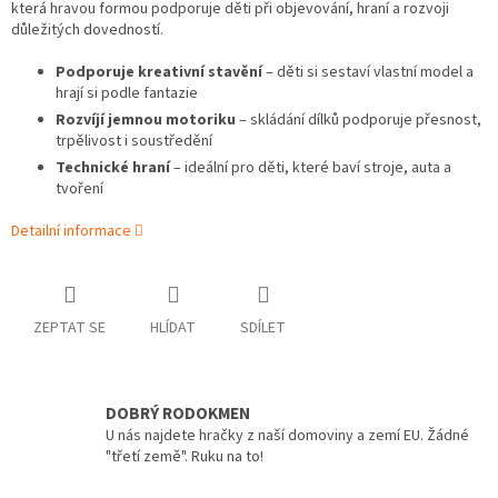
která hravou formou podporuje děti při objevování, hraní a rozvoji
důležitých dovedností.
Podporuje kreativní stavění
– děti si sestaví vlastní model a
hrají si podle fantazie
Rozvíjí jemnou motoriku
– skládání dílků podporuje přesnost,
trpělivost i soustředění
Technické hraní
– ideální pro děti, které baví stroje, auta a
tvoření
Detailní informace
ZEPTAT SE
HLÍDAT
SDÍLET
DOBRÝ RODOKMEN
U nás najdete hračky z naší domoviny a zemí EU. Žádné
"třetí země". Ruku na to!