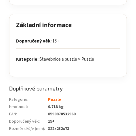
Základní informace
Doporučený věk:
15+
Kategorie:
Stavebnice a puzzle > Puzzle
Doplňkové parametry
Kategorie
:
Puzzle
Hmotnost
:
0.718 kg
EAN
:
8590878532960
Doporučený věk
:
15+
Rozměr d/š/v (mm)
:
322x232x73