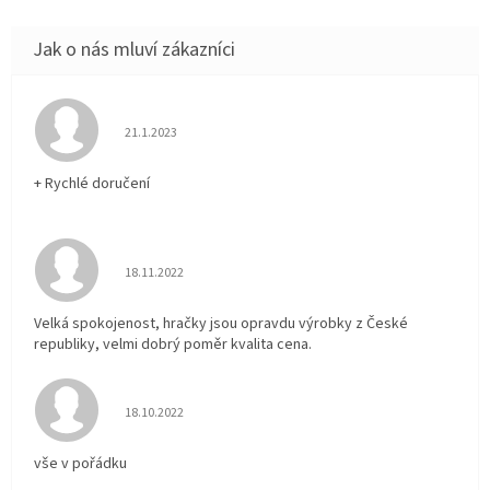
Hodnocení obchodu je 5 z 5 hvězdiček.
21.1.2023
+ Rychlé doručení
Hodnocení obchodu je 5 z 5 hvězdiček.
18.11.2022
Velká spokojenost, hračky jsou opravdu výrobky z České
republiky, velmi dobrý poměr kvalita cena.
Hodnocení obchodu je 5 z 5 hvězdiček.
18.10.2022
vše v pořádku