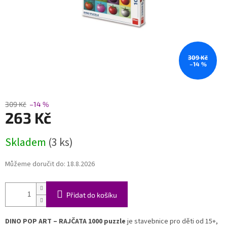
309 Kč
–14 %
309 Kč
–14 %
263 Kč
Měrná
Skladem
(3 ks)
cena:
Můžeme doručit do:
18.8.2026
Přidat do košíku
DINO POP ART ‒ RAJČATA 1000 puzzle
je stavebnice pro děti od 15+,