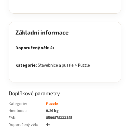
Základní informace
Doporučený věk:
4+
Kategorie:
Stavebnice a puzzle > Puzzle
Doplňkové parametry
Kategorie
:
Puzzle
Hmotnost
:
0.26 kg
EAN
:
8590878333185
Doporučený věk
:
4+