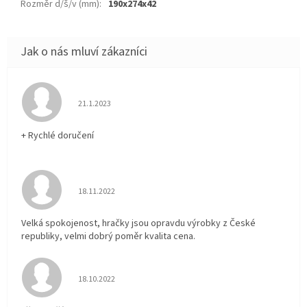
Rozměr d/š/v (mm)
:
190x274x42
Hodnocení obchodu je 5 z 5 hvězdiček.
21.1.2023
+ Rychlé doručení
Hodnocení obchodu je 5 z 5 hvězdiček.
18.11.2022
Velká spokojenost, hračky jsou opravdu výrobky z České
republiky, velmi dobrý poměr kvalita cena.
Hodnocení obchodu je 5 z 5 hvězdiček.
18.10.2022