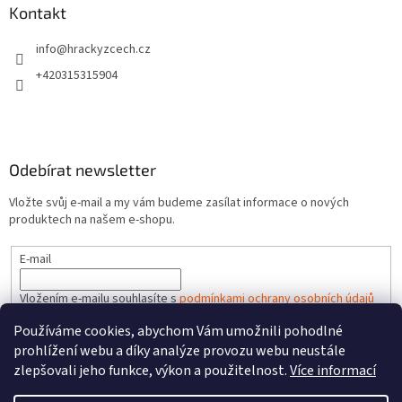
Kontakt
info
@
hrackyzcech.cz
+420315315904
Odebírat newsletter
Vložte svůj e-mail a my vám budeme zasílat informace o nových
produktech na našem e-shopu.
E-mail
Vložením e-mailu souhlasíte s
podmínkami ochrany osobních údajů
Používáme cookies, abychom Vám umožnili pohodlné
PŘIHLÁSIT SE
prohlížení webu a díky analýze provozu webu neustále
zlepšovali jeho funkce, výkon a použitelnost.
Více informací