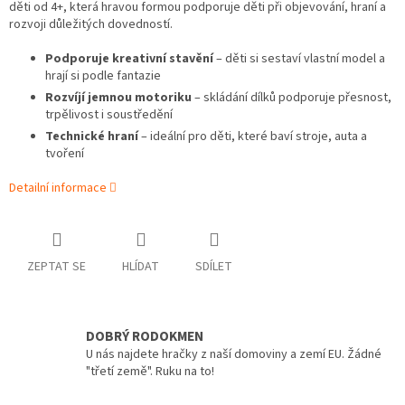
děti od 4+, která hravou formou podporuje děti při objevování, hraní a
rozvoji důležitých dovedností.
Podporuje kreativní stavění
– děti si sestaví vlastní model a
hrají si podle fantazie
Rozvíjí jemnou motoriku
– skládání dílků podporuje přesnost,
trpělivost i soustředění
Technické hraní
– ideální pro děti, které baví stroje, auta a
tvoření
Detailní informace
ZEPTAT SE
HLÍDAT
SDÍLET
DOBRÝ RODOKMEN
U nás najdete hračky z naší domoviny a zemí EU. Žádné
"třetí země". Ruku na to!