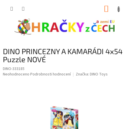
Přejít
NÁKUP
na
obsah
KOŠÍK
DINO PRINCEZNY A KAMARÁDI 4x54
Puzzle NOVÉ
DINO-333185
Průměrné
Neohodnoceno
Podrobnosti hodnocení
Značka:
DINO Toys
hodnocení
produktu
je
0,0
z
5
hvězdiček.