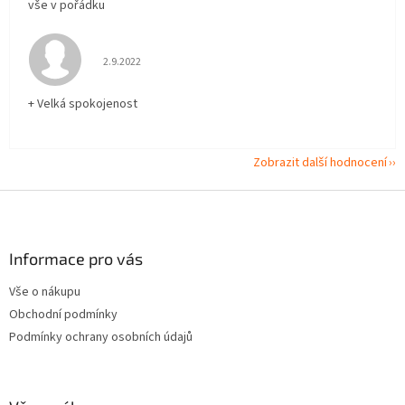
vše v pořádku
Hodnocení obchodu je 5 z 5 hvězdiček.
2.9.2022
+ Velká spokojenost
Zobrazit další hodnocení
Z
á
p
a
Informace pro vás
t
Vše o nákupu
í
Obchodní podmínky
Podmínky ochrany osobních údajů