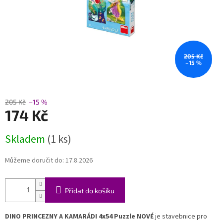
205 Kč
–15 %
205 Kč
–15 %
174 Kč
Měrná
Skladem
(1 ks)
cena:
Můžeme doručit do:
17.8.2026
Přidat do košíku
DINO PRINCEZNY A KAMARÁDI 4x54 Puzzle NOVÉ
je stavebnice pro