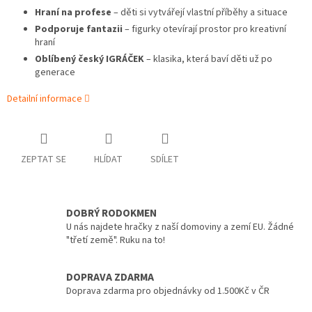
Hraní na profese
– děti si vytvářejí vlastní příběhy a situace
Podporuje fantazii
– figurky otevírají prostor pro kreativní
hraní
Oblíbený český IGRÁČEK
– klasika, která baví děti už po
generace
Detailní informace
ZEPTAT SE
HLÍDAT
SDÍLET
DOBRÝ RODOKMEN
U nás najdete hračky z naší domoviny a zemí EU. Žádné
"třetí země". Ruku na to!
DOPRAVA ZDARMA
Doprava zdarma pro objednávky od 1.500Kč v ČR