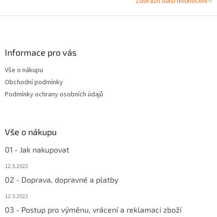
Zobrazit další hodnocení
Z
á
p
a
Informace pro vás
t
Vše o nákupu
í
Obchodní podmínky
Podmínky ochrany osobních údajů
Vše o nákupu
01 - Jak nakupovat
12.5.2022
02 - Doprava, dopravné a platby
12.5.2022
03 - Postup pro výměnu, vrácení a reklamaci zboží