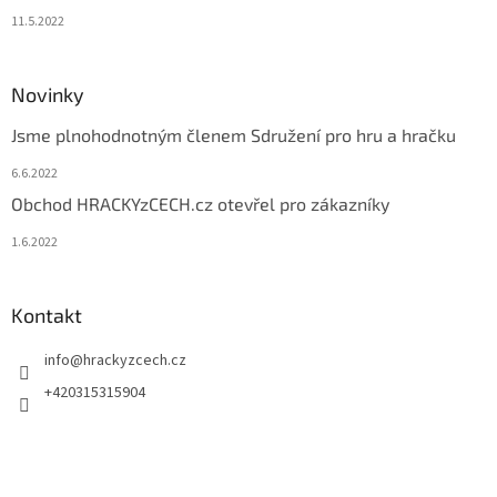
11.5.2022
Novinky
Jsme plnohodnotným členem Sdružení pro hru a hračku
6.6.2022
Obchod HRACKYzCECH.cz otevřel pro zákazníky
1.6.2022
Kontakt
info
@
hrackyzcech.cz
+420315315904