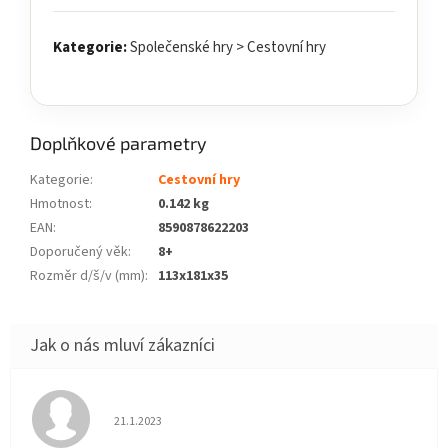
Kategorie:
Společenské hry > Cestovní hry
Doplňkové parametry
Kategorie
:
Cestovní hry
Hmotnost
:
0.142 kg
EAN
:
8590878622203
Doporučený věk
:
8+
Rozměr d/š/v (mm)
:
113x181x35
Hodnocení obchodu je 5 z 5 hvězdiček.
21.1.2023