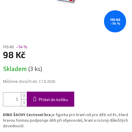
115 Kč
–14 %
115 Kč
–14 %
98 Kč
Měrná
Skladem
(3 ks)
cena:
Můžeme doručit do:
17.8.2026
Přidat do košíku
DINO ŠACHY Cestovní hra
je figurka pro hraní rolí pro děti od 8+, která
hravou formou podporuje děti při objevování, hraní a rozvoji důležitých
dovedností.