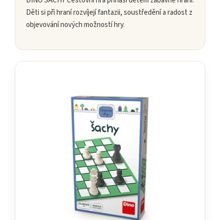
DINO ŠACHY Cestovní hra přináší dětem zábavné hraní.
Děti si při hraní rozvíjejí fantazii, soustředění a radost z
objevování nových možností hry.