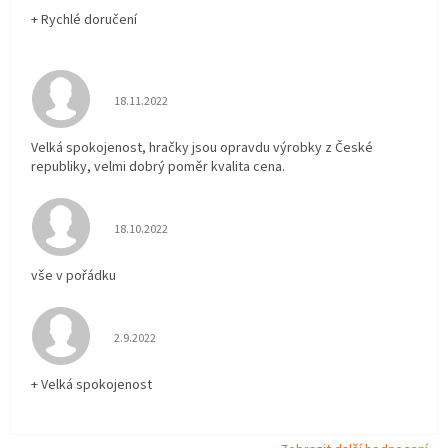
+ Rychlé doručení
Hodnocení obchodu je 5 z 5 hvězdiček.
18.11.2022
Velká spokojenost, hračky jsou opravdu výrobky z České
republiky, velmi dobrý poměr kvalita cena.
Hodnocení obchodu je 5 z 5 hvězdiček.
18.10.2022
vše v pořádku
Hodnocení obchodu je 5 z 5 hvězdiček.
2.9.2022
+ Velká spokojenost