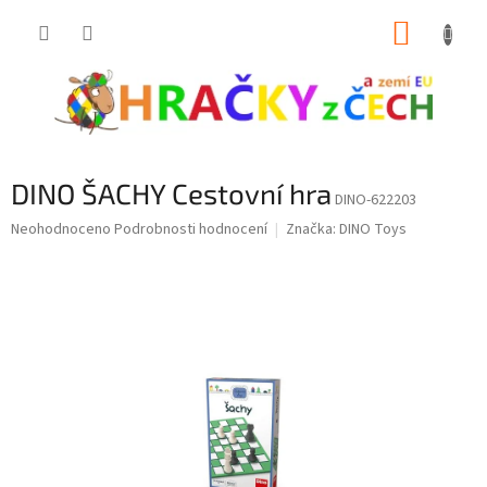
Přejít
NÁKUP
na
obsah
KOŠÍK
DINO ŠACHY Cestovní hra
DINO-622203
Průměrné
Neohodnoceno
Podrobnosti hodnocení
Značka:
DINO Toys
hodnocení
produktu
je
0,0
z
5
hvězdiček.