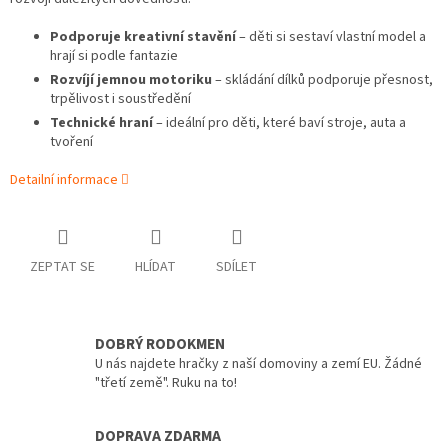
Podporuje kreativní stavění
– děti si sestaví vlastní model a
hrají si podle fantazie
Rozvíjí jemnou motoriku
– skládání dílků podporuje přesnost,
trpělivost i soustředění
Technické hraní
– ideální pro děti, které baví stroje, auta a
tvoření
Detailní informace
ZEPTAT SE
HLÍDAT
SDÍLET
DOBRÝ RODOKMEN
U nás najdete hračky z naší domoviny a zemí EU. Žádné
"třetí země". Ruku na to!
DOPRAVA ZDARMA