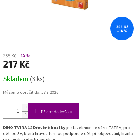
255 Kč
–14 %
255 Kč
–14 %
217 Kč
Měrná
Skladem
(3 ks)
cena:
Můžeme doručit do:
17.8.2026
Přidat do košíku
DINO TATRA 12 Dřevěné kostky
je stavebnice ze série TATRA, pro
děti od 3+, která hravou formou podporuje děti při objevování, hraní a
rozvoji důležitých dovedností.