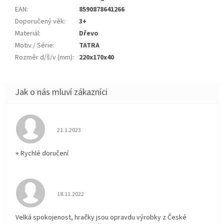
EAN
:
8590878641266
Doporučený věk
:
3+
Materiál
:
Dřevo
Motiv / Série
:
TATRA
Rozměr d/š/v (mm)
:
220x170x40
Hodnocení obchodu je 5 z 5 hvězdiček.
21.1.2023
+ Rychlé doručení
Hodnocení obchodu je 5 z 5 hvězdiček.
18.11.2022
Velká spokojenost, hračky jsou opravdu výrobky z České