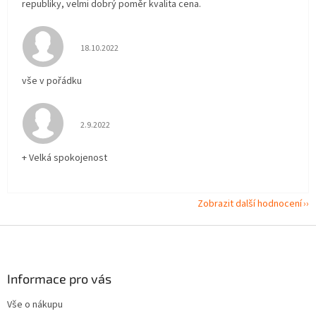
republiky, velmi dobrý poměr kvalita cena.
Hodnocení obchodu je 5 z 5 hvězdiček.
18.10.2022
vše v pořádku
Hodnocení obchodu je 5 z 5 hvězdiček.
2.9.2022
+ Velká spokojenost
Zobrazit další hodnocení
Z
á
p
a
Informace pro vás
t
Vše o nákupu
í