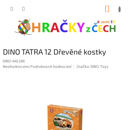
Přejít
NÁKUP
na
obsah
KOŠÍK
DINO TATRA 12 Dřevěné kostky
DINO-641266
Průměrné
Neohodnoceno
Podrobnosti hodnocení
Značka:
DINO Toys
hodnocení
produktu
je
0,0
z
5
hvězdiček.