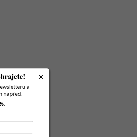
hrajete!
newsletteru a
h napřed.
 %
.