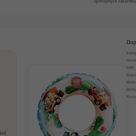
spokojených zákazníků
Dop
Kate
Hmot
EAN
:
Dopo
Mater
Motiv
Rozm
rií