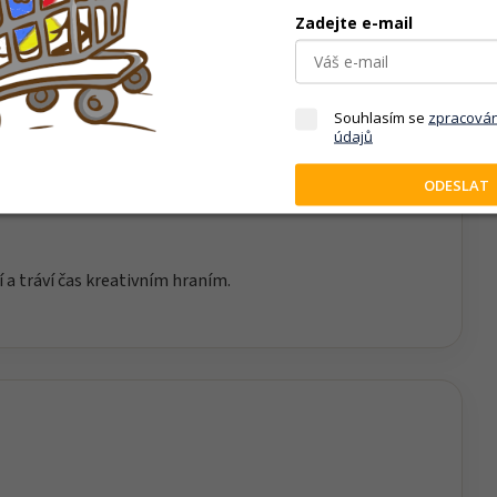
Zadejte e-mail
motivuje děti k objevování, tvoření a kreativnímu hraní.
Souhlasím se
zpracová
údajů
ODESLAT
í a tráví čas kreativním hraním.