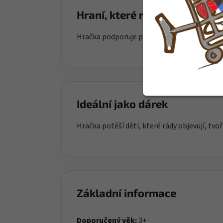
Hraní, které rozvíjí
Hračka podporuje přirozený rozvoj dítěte a 
Ideální jako dárek
Hračka potěší děti, které rády objevují, tvoř
Základní informace
Doporučený věk:
3+