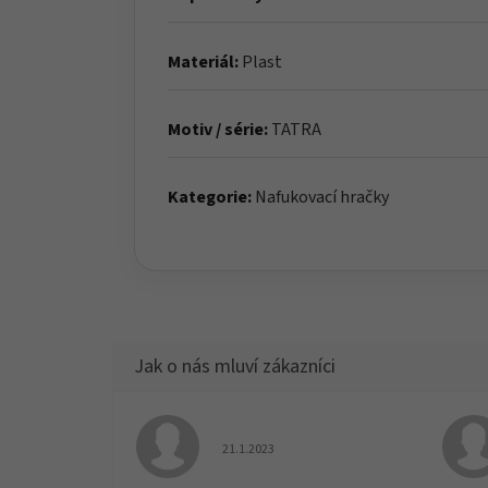
Materiál:
Plast
Motiv / série:
TATRA
Kategorie:
Nafukovací hračky
Hodnocení obchodu je 5 z 5 hvězdiček.
21.1.2023