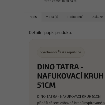
"třetí země". Ruku na to!
Popis
Videa (1)
Hodnocení
Diskuze
Detailní popis produktu
Vyrobeno v České republice
DINO TATRA -
NAFUKOVACÍ KRUH
51CM
DINO TATRA - NAFUKOVACÍ KRUH 51CM
přináší dětem zábavné hraní inspirované sé