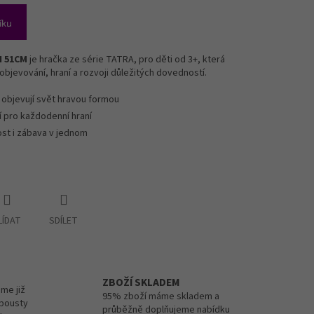
íku
H 51CM
je hračka ze série TATRA, pro děti od 3+, která
objevování, hraní a rozvoji důležitých dovedností.
 objevují svět hravou formou
í pro každodenní hraní
st i zábava v jednom
LÍDAT
SDÍLET
ZBOŽÍ SKLADEM
me již
95% zboží máme skladem a
spousty
průběžně doplňujeme nabídku