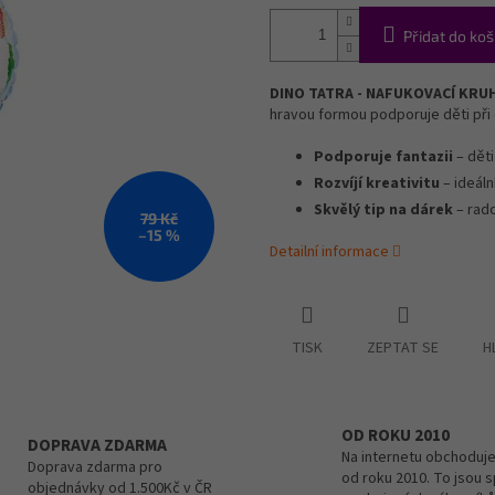
Přidat do koš
DINO TATRA - NAFUKOVACÍ KRU
hravou formou podporuje děti při 
Podporuje fantazii
– děti
Rozvíjí kreativitu
– ideáln
Skvělý tip na dárek
– rado
79 Kč
–15 %
Detailní informace
TISK
ZEPTAT SE
H
OD ROKU 2010
DOPRAVA ZDARMA
Na internetu obchoduje
Doprava zdarma pro
od roku 2010. To jsou 
objednávky od 1.500Kč v ČR