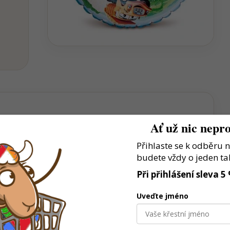
Ať už nic nepro
t hravou formou
Přihlaste se k odběru 
budete vždy o jeden ta
nní hraní
Při přihlášení sleva 5
 jednom
Uveďte jméno