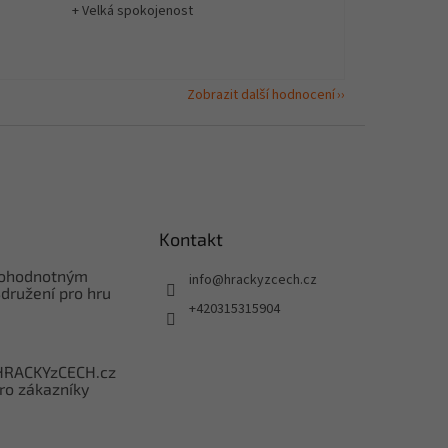
+ Velká spokojenost
Zobrazit další hodnocení
Kontakt
nohodnotným
info
@
hrackyzcech.cz
družení pro hru
+420315315904
HRACKYzCECH.cz
ro zákazníky