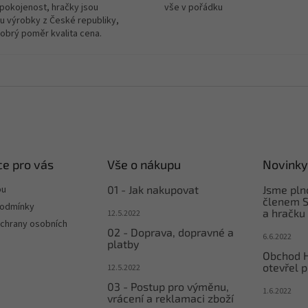
spokojenost, hračky jsou
vše v pořádku
u výrobky z České republiky,
dobrý poměr kvalita cena.
e pro vás
Vše o nákupu
Novinky
pu
01 - Jak nakupovat
Jsme pl
členem S
podmínky
a hračku
12.5.2022
chrany osobních
02 - Doprava, dopravné a
6.6.2022
platby
Obchod 
otevřel p
12.5.2022
03 - Postup pro výměnu,
1.6.2022
vrácení a reklamaci zboží