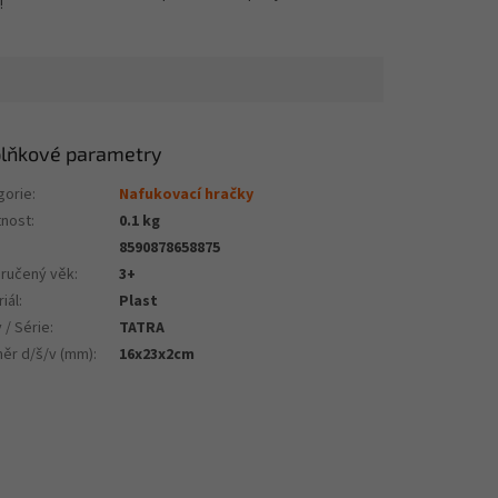
!
lňkové parametry
gorie
:
Nafukovací hračky
nost
:
0.1 kg
8590878658875
ručený věk
:
3+
iál
:
Plast
 / Série
:
TATRA
ěr d/š/v (mm)
:
16x23x2cm