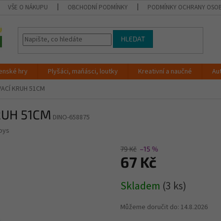
VŠE O NÁKUPU
OBCHODNÍ PODMÍNKY
PODMÍNKY OCHRANY OSOB
HLEDAT
enské hry
Plyšáci, maňásci, loutky
Kreativní a naučné
Au
VACÍ KRUH 51CM
RUH 51CM
DINO-658875
oys
79 Kč
–15 %
67 Kč
Měrná
Skladem
(3 ks)
cena:
Můžeme doručit do:
14.8.2026