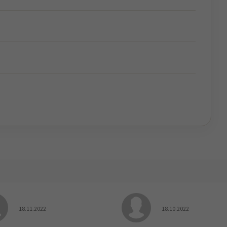
Hodnocení obchodu je 5 z 5 hvězdiček.
Hodnocení obchodu je
18.11.2022
18.10.2022