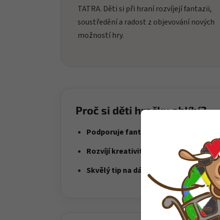
TATRA. Děti si při hraní rozvíjejí fantazii,
soustředění a radost z objevování nových
možností hry.
Proč si děti hračku oblíbí?
Podporuje fantazii
– děti objevují svě
Rozvíjí kreativitu
– ideální pro každode
Skvělý tip na dárek
– radost i zábava v