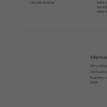
+ Rychlé doručení
Velká 
opravd
velmi 
Z
á
p
a
t
Informac
í
Vše o náku
Obchodní 
Podmínky o
údajů