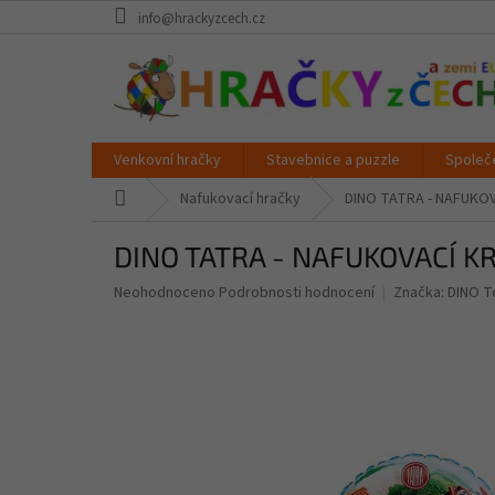
Přejít
info@hrackyzcech.cz
na
obsah
Venkovní hračky
Stavebnice a puzzle
Společ
Domů
Nafukovací hračky
DINO TATRA - NAFUKO
DINO TATRA - NAFUKOVACÍ K
Průměrné
Neohodnoceno
Podrobnosti hodnocení
Značka:
DINO T
hodnocení
produktu
je
0,0
z
5
hvězdiček.