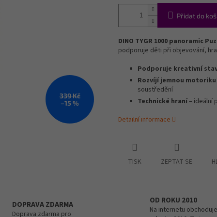
Přidat do koš
DINO TYGR 1000 panoramic Puz
podporuje děti při objevování, hra
Podporuje kreativní sta
Rozvíjí jemnou motoriku
soustředění
339 Kč
Technické hraní
– ideální 
–15 %
Detailní informace
TISK
ZEPTAT SE
H
OD ROKU 2010
DOPRAVA ZDARMA
Na internetu obchoduje
Doprava zdarma pro