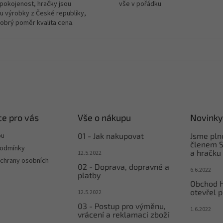
spokojenost, hračky jsou
vše v pořádku
u výrobky z České republiky,
dobrý poměr kvalita cena.
e pro vás
Vše o nákupu
Novinky
pu
01 - Jak nakupovat
Jsme pl
členem S
podmínky
a hračku
12.5.2022
chrany osobních
02 - Doprava, dopravné a
6.6.2022
platby
Obchod 
otevřel p
12.5.2022
03 - Postup pro výměnu,
1.6.2022
vrácení a reklamaci zboží