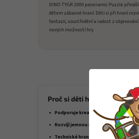
DINO TYGR 1000 panoramic Puzzle přináší
dětem zábavné hraní. Děti si při hraní rozví
fantazii, soustředění a radost z objevování
nových možností hry.
Proč si děti hračku oblíbí?
Podporuje kreativní stavění
– děti si s
Rozvíjí jemnou motoriku
– skládání dí
Technické hraní
– ideální pro děti, kter