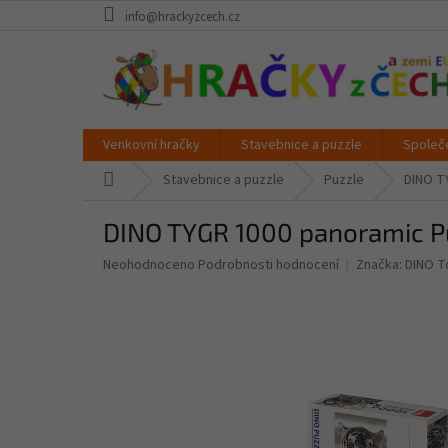
Přejít
info@hrackyzcech.cz
na
obsah
Venkovní hračky
Stavebnice a puzzle
Společ
Domů
Stavebnice a puzzle
Puzzle
DINO T
DINO TYGR 1000 panoramic P
Průměrné
Neohodnoceno
Podrobnosti hodnocení
Značka:
DINO T
hodnocení
produktu
je
0,0
z
5
hvězdiček.