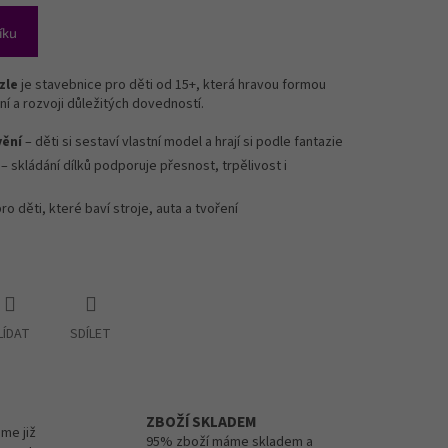
íku
zle
je stavebnice pro děti od 15+, která hravou formou
ní a rozvoji důležitých dovedností.
vění
– děti si sestaví vlastní model a hrají si podle fantazie
– skládání dílků podporuje přesnost, trpělivost i
pro děti, které baví stroje, auta a tvoření
LÍDAT
SDÍLET
ZBOŽÍ SKLADEM
me již
95% zboží máme skladem a