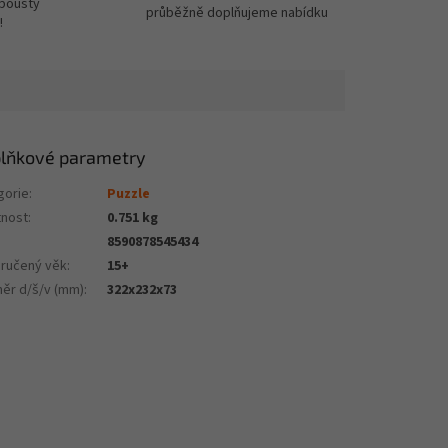
spousty
průběžně doplňujeme nabídku
!
lňkové parametry
gorie
:
Puzzle
nost
:
0.751 kg
8590878545434
ručený věk
:
15+
ěr d/š/v (mm)
:
322x232x73