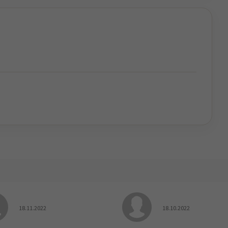
Hodnocení obchodu je 5 z 5 hvězdiček.
Hodnocení obchodu je
18.11.2022
18.10.2022