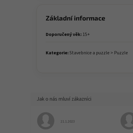
Základní informace
Doporučený věk:
15+
Kategorie:
Stavebnice a puzzle > Puzzle
Hodnocení obchodu je 5 z 5 hvězdiček.
21.1.2023