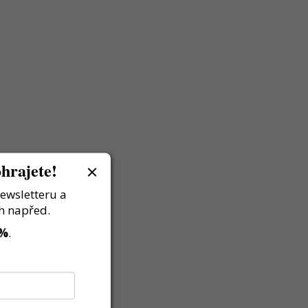
hrajete!
newsletteru a
h napřed.
 %
.