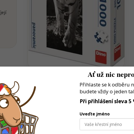
její
Ať už nic nepro
Přihlaste se k odběru 
budete vždy o jeden ta
Při přihlášení sleva 5
estaví vlastní model a hrají si podle fantazie
Uveďte jméno
lků podporuje přesnost, trpělivost i soustředění
é baví stroje, auta a tvoření