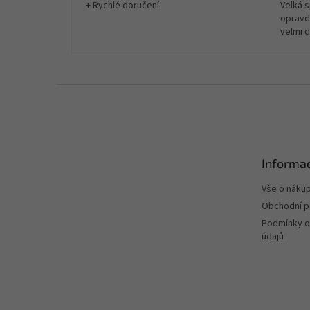
+ Rychlé doručení
Velká 
opravd
velmi 
Z
á
p
a
t
Informac
í
Vše o náku
Obchodní 
Podmínky o
údajů