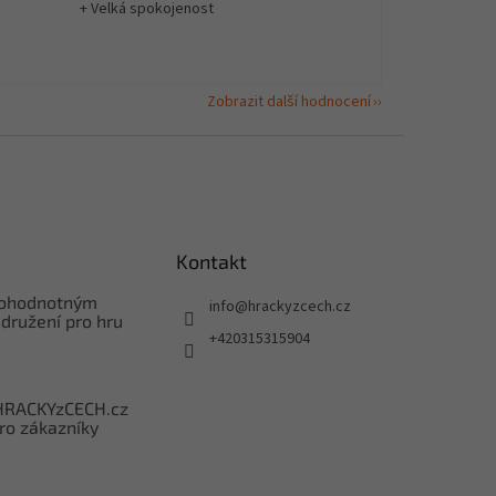
+ Velká spokojenost
Zobrazit další hodnocení
Kontakt
nohodnotným
info
@
hrackyzcech.cz
družení pro hru
+420315315904
HRACKYzCECH.cz
ro zákazníky