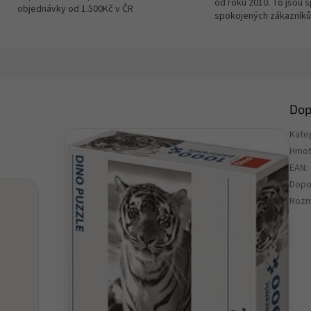
od roku 2010. To jsou 
objednávky od 1.500Kč v ČR
spokojených zákazníků
Dop
Kate
Hmot
EAN
:
Dopo
Rozm