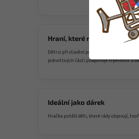
Hraní, které rozvíjí
Děti si při stavění procvičují jemnou motor
jednotlivých částí podporuje trpělivost a d
Ideální jako dárek
Hračka potěší děti, které rády objevují, tvoř