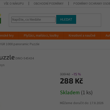
VŠE O NÁKUPU
OBCHODNÍ PODMÍNKY
PODMÍNKY OCHRANY OSOB
HLEDAT
enské hry
Plyšáci, maňásci, loutky
Kreativní a naučné
Au
YGR 1000 panoramic Puzzle
uzzle
DINO-545434
oys
339 Kč
–15 %
288 Kč
Měrná
Skladem
(1 ks)
cena:
Můžeme doručit do:
17.8.2026