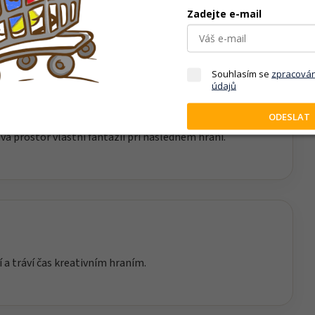
Zadejte e-mail
Souhlasím se
zpracová
údajů
ODESLAT
iku, soustředění a technické myšlení. Skládání
ává prostor vlastní fantazii při následném hraní.
í a tráví čas kreativním hraním.