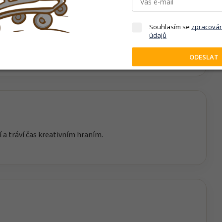
Souhlasím se
zpracová
iku, soustředění a technické myšlení. Skládání
údajů
ává prostor vlastní fantazii při následném hraní.
ODESLAT
í a tráví čas kreativním hraním.