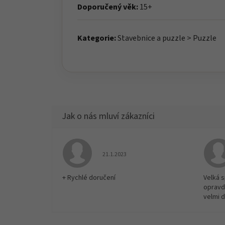
Doporučený věk:
15+
Kategorie:
Stavebnice a puzzle > Puzzle
Hodnocení obchodu je 5 z 5 hvězdiček.
21.1.2023
+ Rychlé doručení
Velká 
opravd
velmi 