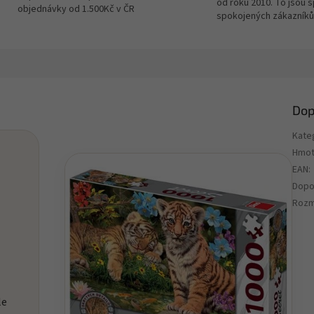
od roku 2010. To jsou 
objednávky od 1.500Kč v ČR
spokojených zákazníků
Dop
Kate
Hmot
EAN
:
Dopo
Rozm
le