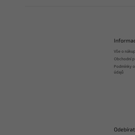
Z
á
p
a
t
Informac
í
Vše o náku
Obchodní 
Podmínky o
údajů
Odebírat