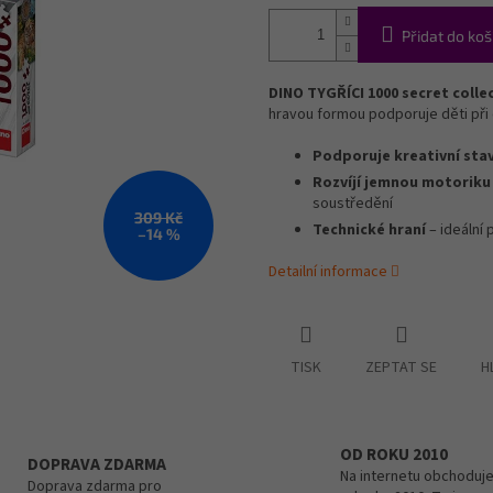
Přidat do koš
DINO TYGŘÍCI 1000 secret colle
hravou formou podporuje děti při 
Podporuje kreativní sta
Rozvíjí jemnou motoriku
soustředění
309 Kč
Technické hraní
– ideální 
–14 %
Detailní informace
TISK
ZEPTAT SE
H
OD ROKU 2010
DOPRAVA ZDARMA
Na internetu obchoduje
Doprava zdarma pro