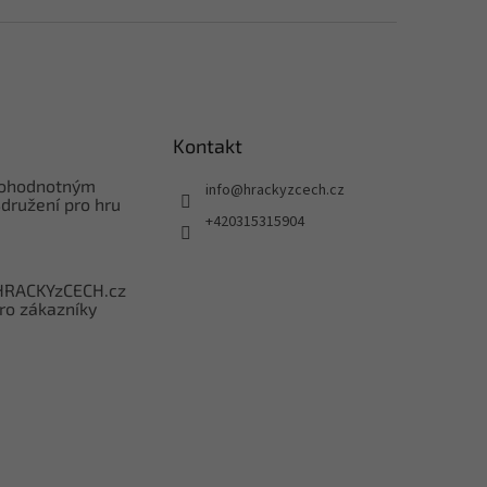
Kontakt
nohodnotným
info
@
hrackyzcech.cz
družení pro hru
+420315315904
HRACKYzCECH.cz
ro zákazníky