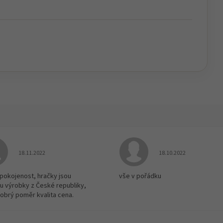
Hodnocení obchodu je 5 z 5 hvězdiček.
Hodnocení obchodu je
18.11.2022
18.10.2022
spokojenost, hračky jsou
vše v pořádku
u výrobky z České republiky,
dobrý poměr kvalita cena.