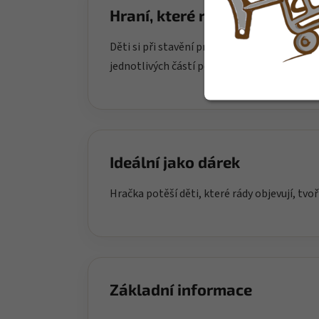
Hraní, které rozvíjí
Děti si při stavění procvičují jemnou motor
jednotlivých částí podporuje trpělivost a d
Ideální jako dárek
Hračka potěší děti, které rády objevují, tvoř
Základní informace