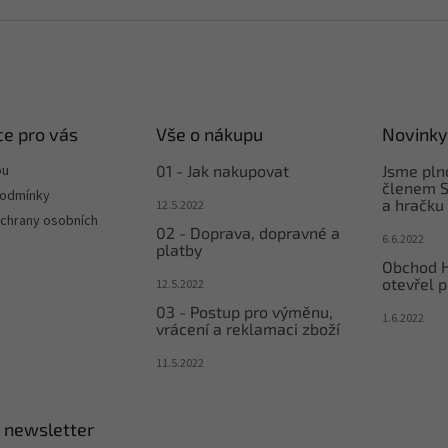
e pro vás
Vše o nákupu
Novinky
pu
01 - Jak nakupovat
Jsme pl
členem S
podmínky
a hračku
12.5.2022
chrany osobních
02 - Doprava, dopravné a
6.6.2022
platby
Obchod 
otevřel p
12.5.2022
03 - Postup pro výměnu,
1.6.2022
vrácení a reklamaci zboží
11.5.2022
 newsletter