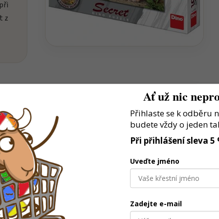
při
t z
Ať už nic nepro
Přihlaste se k odběru 
budete vždy o jeden ta
estaví vlastní model a hrají si podle fantazie
Při přihlášení sleva 5
lků podporuje přesnost, trpělivost i soustředění
Uveďte jméno
é baví stroje, auta a tvoření
Zadejte e-mail