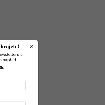
hrajete!
newsletteru a
h napřed.
 %
.