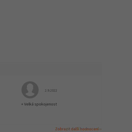
 5 z 5 hvězdiček.
Hodnocení obchodu je 5 z 5 hvězdiček.
2.9.2022
+ Velká spokojenost
Zobrazit další hodnocení