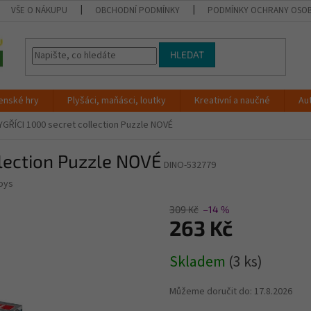
VŠE O NÁKUPU
OBCHODNÍ PODMÍNKY
PODMÍNKY OCHRANY OSOB
HLEDAT
enské hry
Plyšáci, maňásci, loutky
Kreativní a naučné
Au
GŘÍCI 1000 secret collection Puzzle NOVÉ
lection Puzzle NOVÉ
DINO-532779
oys
309 Kč
–14 %
263 Kč
Měrná
Skladem
(3 ks)
cena:
Můžeme doručit do:
17.8.2026