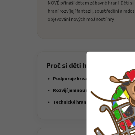
NOVÉ přináší dětem zábavné hraní. Děti si 
hraní rozvíjejí fantazii, soustředění a rados
objevování nových možností hry.
Proč si děti hračku oblíbí?
Podporuje kreativní stavění
– děti si s
Rozvíjí jemnou motoriku
– skládání dí
Technické hraní
– ideální pro děti, kter