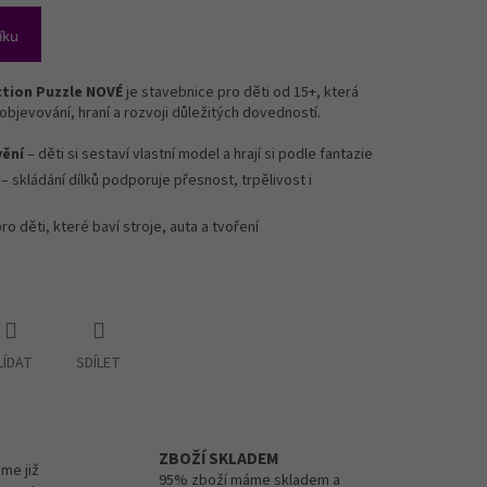
íku
ction Puzzle NOVÉ
je stavebnice pro děti od 15+, která
objevování, hraní a rozvoji důležitých dovedností.
vění
– děti si sestaví vlastní model a hrají si podle fantazie
– skládání dílků podporuje přesnost, trpělivost i
pro děti, které baví stroje, auta a tvoření
LÍDAT
SDÍLET
ZBOŽÍ SKLADEM
me již
95% zboží máme skladem a