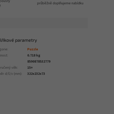
spousty
průběžně doplňujeme nabídku
!
lňkové parametry
gorie
:
Puzzle
nost
:
0.718 kg
8590878532779
ručený věk
:
15+
ěr d/š/v (mm)
:
322x232x73