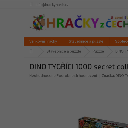
Přejít
info@hrackyzcech.cz
na
obsah
Venkovní hračky
Stavebnice a puzzle
Společ
Domů
Stavebnice a puzzle
Puzzle
DINO TY
DINO TYGŘÍCI 1000 secret col
Průměrné
Neohodnoceno
Podrobnosti hodnocení
Značka:
DINO T
hodnocení
produktu
je
0,0
z
5
hvězdiček.