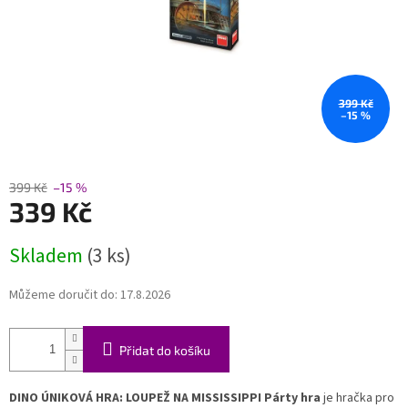
399 Kč
–15 %
399 Kč
–15 %
339 Kč
Měrná
Skladem
(3 ks)
cena:
Můžeme doručit do:
17.8.2026
Přidat do košíku
DINO ÚNIKOVÁ HRA: LOUPEŽ NA MISSISSIPPI Párty hra
je hračka pro