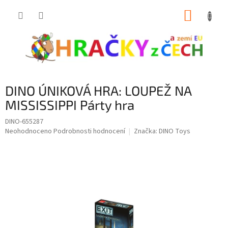
Přejít
NÁKUP
na
obsah
KOŠÍK
DINO ÚNIKOVÁ HRA: LOUPEŽ NA
MISSISSIPPI Párty hra
DINO-655287
Průměrné
Neohodnoceno
Podrobnosti hodnocení
Značka:
DINO Toys
hodnocení
produktu
je
0,0
z
5
hvězdiček.