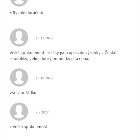
+ Rychlé doručení
Hodnocení obchodu je 5 z 5 hvězdiček.
18.11.2022
Velká spokojenost, hračky jsou opravdu výrobky z České
republiky, velmi dobrý poměr kvalita cena.
Hodnocení obchodu je 5 z 5 hvězdiček.
18.10.2022
vše v pořádku
Hodnocení obchodu je 5 z 5 hvězdiček.
2.9.2022
+ Velká spokojenost