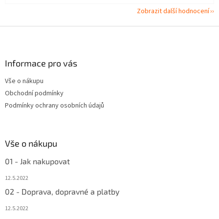
Zobrazit další hodnocení
Z
á
p
a
Informace pro vás
t
Vše o nákupu
í
Obchodní podmínky
Podmínky ochrany osobních údajů
Vše o nákupu
01 - Jak nakupovat
12.5.2022
02 - Doprava, dopravné a platby
12.5.2022