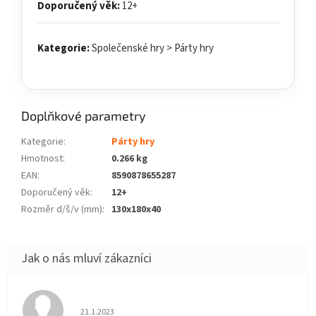
Doporučený věk:
12+
Kategorie:
Společenské hry > Párty hry
Doplňkové parametry
Kategorie
:
Párty hry
Hmotnost
:
0.266 kg
EAN
:
8590878655287
Doporučený věk
:
12+
Rozměr d/š/v (mm)
:
130x180x40
Hodnocení obchodu je 5 z 5 hvězdiček.
21.1.2023