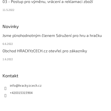
03 - Postup pro výměnu, vrácení a reklamaci zboží
11.5.2022
Novinky
Jsme plnohodnotným členem Sdružení pro hru a hračku
6.6.2022
Obchod HRACKYzCECH.cz otevřel pro zákazníky
1.6.2022
Kontakt
info
@
hrackyzcech.cz
+420315315904