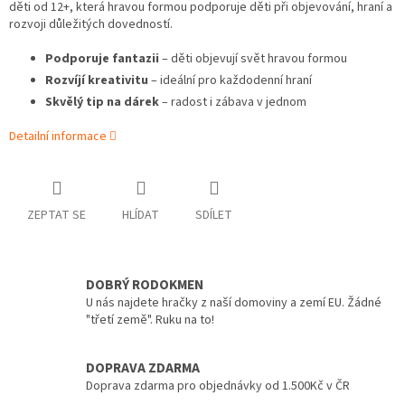
děti od 12+, která hravou formou podporuje děti při objevování, hraní a
rozvoji důležitých dovedností.
Podporuje fantazii
– děti objevují svět hravou formou
Rozvíjí kreativitu
– ideální pro každodenní hraní
Skvělý tip na dárek
– radost i zábava v jednom
Detailní informace
ZEPTAT SE
HLÍDAT
SDÍLET
DOBRÝ RODOKMEN
U nás najdete hračky z naší domoviny a zemí EU. Žádné
"třetí země". Ruku na to!
DOPRAVA ZDARMA
Doprava zdarma pro objednávky od 1.500Kč v ČR