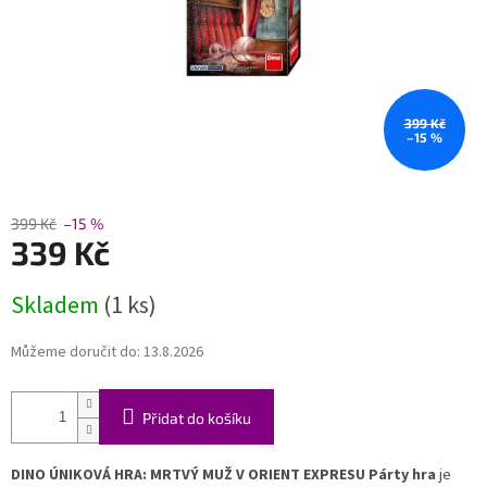
399 Kč
–15 %
399 Kč
–15 %
339 Kč
Měrná
Skladem
(1 ks)
cena:
Můžeme doručit do:
13.8.2026
Přidat do košíku
DINO ÚNIKOVÁ HRA: MRTVÝ MUŽ V ORIENT EXPRESU Párty hra
je