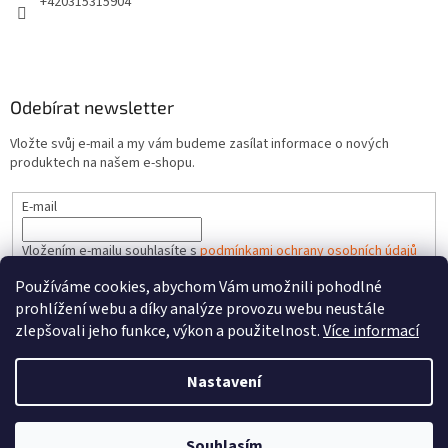
+420315315904
Odebírat newsletter
Vložte svůj e-mail a my vám budeme zasílat informace o nových
produktech na našem e-shopu.
E-mail
Vložením e-mailu souhlasíte s
podmínkami ochrany osobních údajů
Používáme cookies, abychom Vám umožnili pohodlné
PŘIHLÁSIT SE
prohlížení webu a díky analýze provozu webu neustále
zlepšovali jeho funkce, výkon a použitelnost.
Více informací
Nastavení
Vytvořil Shoptet
Souhlasím
Copyright 2026
HRACKYzCECH.cz
. Všechna práva vyhrazena.