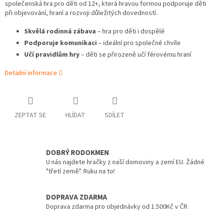
společenská hra pro děti od 12+, která hravou formou podporuje děti
při objevování, hraní a rozvoji důležitých dovedností.
Skvělá rodinná zábava
– hra pro děti i dospělé
Podporuje komunikaci
– ideální pro společné chvíle
Učí pravidlům hry
– děti se přirozeně učí férovému hraní
Detailní informace
ZEPTAT SE
HLÍDAT
SDÍLET
DOBRÝ RODOKMEN
U nás najdete hračky z naší domoviny a zemí EU. Žádné
"třetí země". Ruku na to!
DOPRAVA ZDARMA
Doprava zdarma pro objednávky od 1.500Kč v ČR