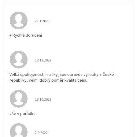
Hodnocení obchodu je 5 z 5 hvězdiček.
21.1.2023
+ Rychlé doručení
Hodnocení obchodu je 5 z 5 hvězdiček.
18.11.2022
Velká spokojenost, hračky jsou opravdu výrobky z České
republiky, velmi dobrý poměr kvalita cena.
Hodnocení obchodu je 5 z 5 hvězdiček.
18.10.2022
vše v pořádku
Hodnocení obchodu je 5 z 5 hvězdiček.
2.9.2022