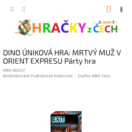
Přejít
NÁKUP
na
obsah
KOŠÍK
DINO ÚNIKOVÁ HRA: MRTVÝ MUŽ V
ORIENT EXPRESU Párty hra
DINO-655157
Průměrné
Neohodnoceno
Podrobnosti hodnocení
Značka:
DINO Toys
hodnocení
produktu
je
0,0
z
5
hvězdiček.