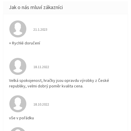
Hodnocení obchodu je 5 z 5 hvězdiček.
21.1.2023
+ Rychlé doručení
Hodnocení obchodu je 5 z 5 hvězdiček.
18.11.2022
Velká spokojenost, hračky jsou opravdu výrobky z České
republiky, velmi dobrý poměr kvalita cena.
Hodnocení obchodu je 5 z 5 hvězdiček.
18.10.2022
vše v pořádku