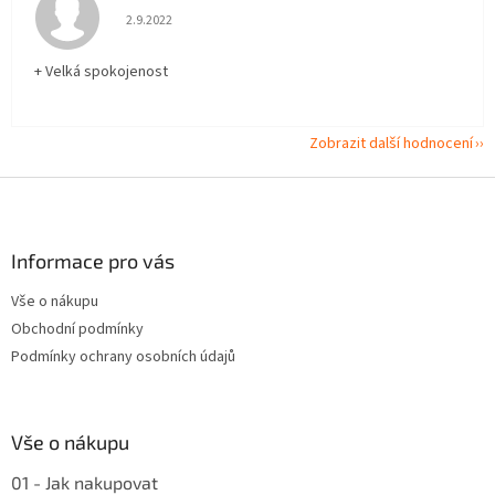
Hodnocení obchodu je 5 z 5 hvězdiček.
2.9.2022
+ Velká spokojenost
Zobrazit další hodnocení
Z
á
p
a
Informace pro vás
t
Vše o nákupu
í
Obchodní podmínky
Podmínky ochrany osobních údajů
Vše o nákupu
01 - Jak nakupovat