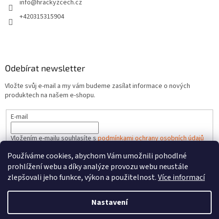
info
@
hrackyzcech.cz
+420315315904
Odebírat newsletter
Vložte svůj e-mail a my vám budeme zasílat informace o nových
produktech na našem e-shopu.
E-mail
Vložením e-mailu souhlasíte s
podmínkami ochrany osobních údajů
Používáme cookies, abychom Vám umožnili pohodlné
PŘIHLÁSIT SE
prohlížení webu a díky analýze provozu webu neustále
zlepšovali jeho funkce, výkon a použitelnost.
Více informací
Nastavení
Vytvořil Shoptet