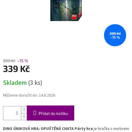
399 Kč
–15 %
399 Kč
–15 %
339 Kč
Měrná
Skladem
(3 ks)
cena:
Můžeme doručit do:
14.8.2026
Přidat do košíku
DINO ÚNIKOVÁ HRA: OPUŠTĚNÁ CHATA Párty hra
je hračka s motivem