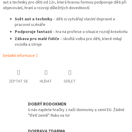
aut a techniky pro děti od 12+, která hravou formou podporuje děti při
objevování, hraní a rozvoji důležitých dovedností.
Svět aut a techniky
– děti si vytvářejí vlastní dopravní a
pracovní scénáře
Podporuje fantazii
– hra na profese a situace rozvíjí kreativitu
Zábava pro malé řidiče
– skvělá volba pro děti, které milují
vozidla a stroje
Detailní informace
ZEPTAT SE
HLÍDAT
SDÍLET
DOBRÝ RODOKMEN
U nás najdete hračky z naší domoviny a zemí EU. Žádné
"třetí země". Ruku na to!
DOPRAVA ZDARMA