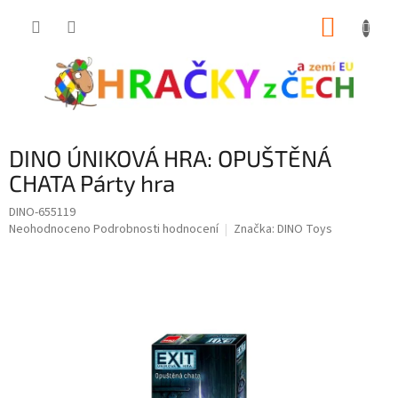
Přejít
NÁKUP
na
obsah
KOŠÍK
DINO ÚNIKOVÁ HRA: OPUŠTĚNÁ
CHATA Párty hra
DINO-655119
Průměrné
Neohodnoceno
Podrobnosti hodnocení
Značka:
DINO Toys
hodnocení
produktu
je
0,0
z
5
hvězdiček.