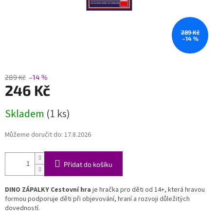
289 Kč
–14 %
289 Kč
–14 %
246 Kč
Měrná
Skladem
(1 ks)
cena:
Můžeme doručit do:
17.8.2026
Přidat do košíku
DINO ZÁPALKY Cestovní hra
je hračka pro děti od 14+, která hravou
formou podporuje děti při objevování, hraní a rozvoji důležitých
dovedností.