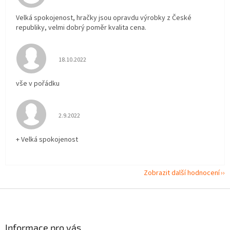
Velká spokojenost, hračky jsou opravdu výrobky z České
republiky, velmi dobrý poměr kvalita cena.
Hodnocení obchodu je 5 z 5 hvězdiček.
18.10.2022
vše v pořádku
Hodnocení obchodu je 5 z 5 hvězdiček.
2.9.2022
+ Velká spokojenost
Zobrazit další hodnocení
Z
á
p
a
Informace pro vás