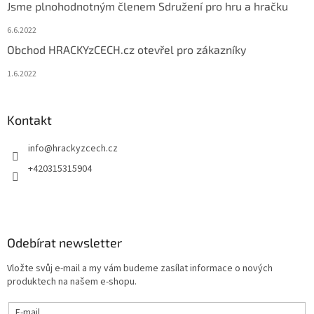
Jsme plnohodnotným členem Sdružení pro hru a hračku
6.6.2022
Obchod HRACKYzCECH.cz otevřel pro zákazníky
1.6.2022
Kontakt
info
@
hrackyzcech.cz
+420315315904
Odebírat newsletter
Vložte svůj e-mail a my vám budeme zasílat informace o nových
produktech na našem e-shopu.
E-mail