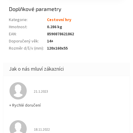
Doplňkové parametry
Kategorie
:
Cestovní hry
Hmotnost
:
0.286 kg
EAN
:
8590878621862
Doporučený věk
:
14+
Rozměr d/š/v (mm)
:
120x160x55
Hodnocení obchodu je 5 z 5 hvězdiček.
21.1.2023
+ Rychlé doručení
Hodnocení obchodu je 5 z 5 hvězdiček.
18.11.2022