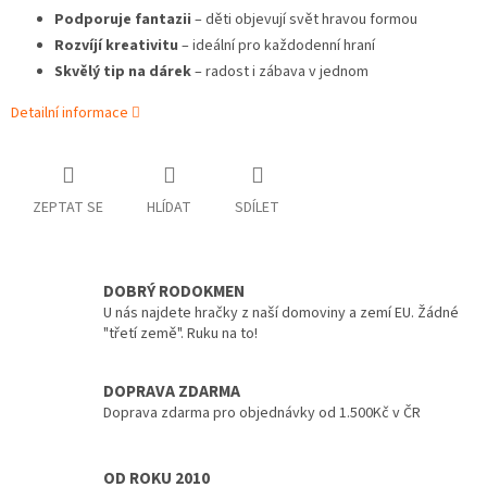
Podporuje fantazii
– děti objevují svět hravou formou
Rozvíjí kreativitu
– ideální pro každodenní hraní
Skvělý tip na dárek
– radost i zábava v jednom
Detailní informace
ZEPTAT SE
HLÍDAT
SDÍLET
DOBRÝ RODOKMEN
U nás najdete hračky z naší domoviny a zemí EU. Žádné
"třetí země". Ruku na to!
DOPRAVA ZDARMA
Doprava zdarma pro objednávky od 1.500Kč v ČR
OD ROKU 2010