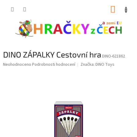
Přejít
NÁKUP
na
obsah
KOŠÍK
DINO ZÁPALKY Cestovní hra
DINO-621862
Průměrné
Neohodnoceno
Podrobnosti hodnocení
Značka:
DINO Toys
hodnocení
produktu
je
0,0
z
5
hvězdiček.