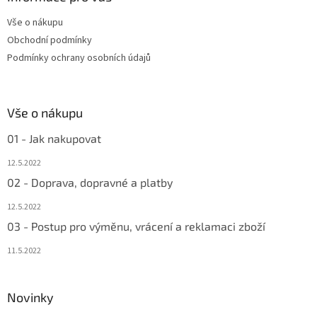
t
Vše o nákupu
í
Obchodní podmínky
Podmínky ochrany osobních údajů
Vše o nákupu
01 - Jak nakupovat
12.5.2022
02 - Doprava, dopravné a platby
12.5.2022
03 - Postup pro výměnu, vrácení a reklamaci zboží
11.5.2022
Novinky