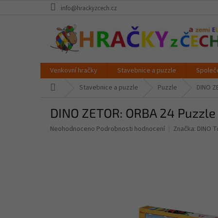
Přejít
info@hrackyzcech.cz
na
obsah
Venkovní hračky
Stavebnice a puzzle
Společ
Domů
Stavebnice a puzzle
Puzzle
DINO Z
DINO ZETOR: ORBA 24 Puzzl
Průměrné
Neohodnoceno
Podrobnosti hodnocení
Značka:
DINO T
hodnocení
produktu
je
0,0
z
5
hvězdiček.