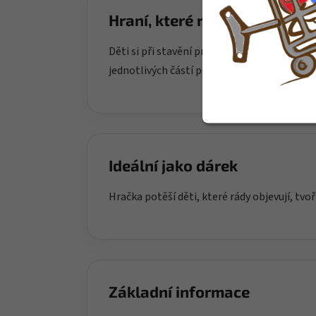
Hraní, které rozvíjí
Děti si při stavění procvičují jemnou motor
jednotlivých částí podporuje trpělivost a d
Ideální jako dárek
Hračka potěší děti, které rády objevují, tvoř
Základní informace