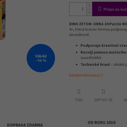
Přidat do koš
DINO ZETOR: ORBA 24 Puzzle N
4+, která hravou formou podporuje 
dovedností.
Podporuje kreativní sta
Rozvíjí jemnou motoriku
136 Kč
soustředění
–14 %
Technické hraní
– ideální 
Detailní informace
TISK
ZEPTAT SE
H
OD ROKU 2010
DOPRAVA ZDARMA