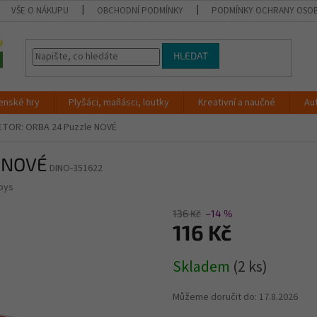
VŠE O NÁKUPU
OBCHODNÍ PODMÍNKY
PODMÍNKY OCHRANY OSOB
HLEDAT
enské hry
Plyšáci, maňásci, loutky
Kreativní a naučné
Au
ETOR: ORBA 24 Puzzle NOVÉ
e NOVÉ
DINO-351622
oys
136 Kč
–14 %
116 Kč
Měrná
Skladem
(2 ks)
cena:
Můžeme doručit do:
17.8.2026