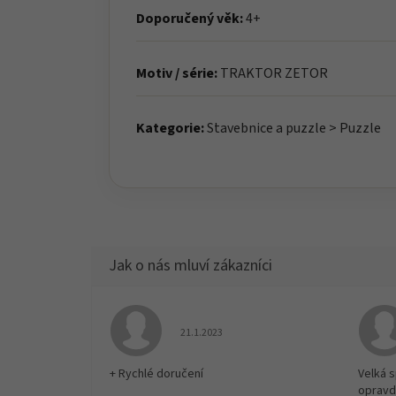
Doporučený věk:
4+
Motiv / série:
TRAKTOR ZETOR
Kategorie:
Stavebnice a puzzle > Puzzle
Hodnocení obchodu je 5 z 5 hvězdiček.
21.1.2023
+ Rychlé doručení
Velká 
opravd