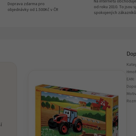
Na internetu obchoduje
Doprava zdarma pro
od roku 2010. To jsou 
objednávky od 1.500Kč v ČR
spokojených zákazníků
Dop
Kate
Hmot
EAN
:
Dopo
Motiv
Rozm
í