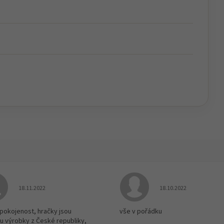
Hodnocení obchodu je 5 z 5 hvězdiček.
Hodnocení obchodu je
18.11.2022
18.10.2022
spokojenost, hračky jsou
vše v pořádku
u výrobky z České republiky,