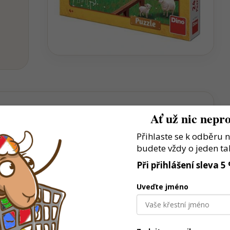
Ať už nic nepro
Přihlaste se k odběru 
estaví vlastní model a hrají si podle fantazie
budete vždy o jeden ta
lků podporuje přesnost, trpělivost i soustředění
Při přihlášení sleva 5
é baví stroje, auta a tvoření
Uveďte jméno