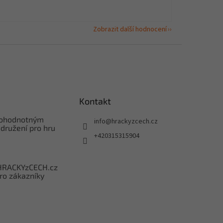
Zobrazit další hodnocení
Kontakt
nohodnotným
info
@
hrackyzcech.cz
družení pro hru
+420315315904
HRACKYzCECH.cz
ro zákazníky