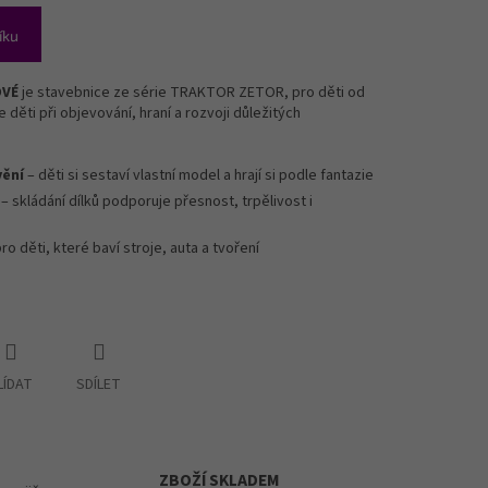
íku
OVÉ
je stavebnice ze série TRAKTOR ZETOR, pro děti od
děti při objevování, hraní a rozvoji důležitých
vění
– děti si sestaví vlastní model a hrají si podle fantazie
– skládání dílků podporuje přesnost, trpělivost i
pro děti, které baví stroje, auta a tvoření
LÍDAT
SDÍLET
ZBOŽÍ SKLADEM