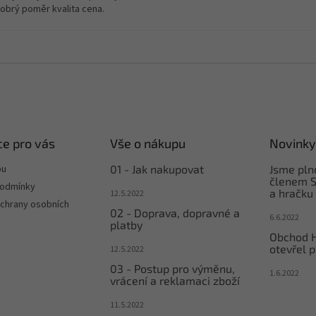
dobrý poměr kvalita cena.
e pro vás
Vše o nákupu
Novinky
pu
01 - Jak nakupovat
Jsme pl
členem S
podmínky
a hračku
12.5.2022
chrany osobních
02 - Doprava, dopravné a
6.6.2022
platby
Obchod 
otevřel p
12.5.2022
03 - Postup pro výměnu,
1.6.2022
vrácení a reklamaci zboží
11.5.2022