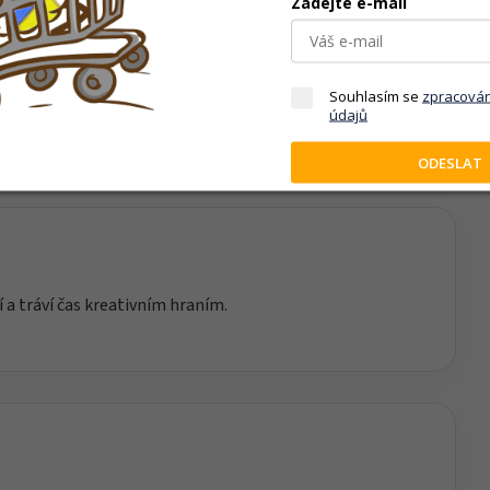
Zadejte e-mail
iku, soustředění a technické myšlení. Skládání
Souhlasím se
zpracová
ává prostor vlastní fantazii při následném hraní.
údajů
ODESLAT
í a tráví čas kreativním hraním.