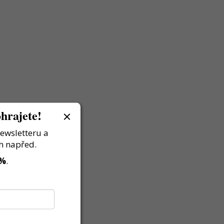
hrajete!
newsletteru a
h napřed.
 %
.