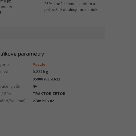
me již
95% zboží máme skladem a
spousty
průběžně doplňujeme nabídku
!
lňkové parametry
gorie
:
Puzzle
nost
:
0.222 kg
8590878351622
ručený věk
:
4+
 / Série
:
TRAKTOR ZETOR
ěr d/š/v (mm)
:
274x190x42