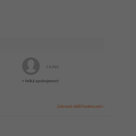
 5 z 5 hvězdiček.
Hodnocení obchodu je 5 z 5 hvězdiček.
2.9.2022
+ Velká spokojenost
Zobrazit další hodnocení