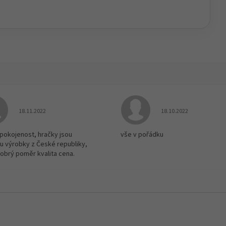
Hodnocení obchodu je 5 z 5 hvězdiček.
Hodnocení obchodu je
18.11.2022
18.10.2022
spokojenost, hračky jsou
vše v pořádku
u výrobky z České republiky,
dobrý poměr kvalita cena.