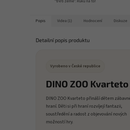
"třetí země". Ruku na to!
Popis
Videa (1)
Hodnocení
Diskuze
Detailní popis produktu
Vyrobeno v České republice
DINO ZOO Kvarteto
DINO ZOO Kvarteto přináší dětem zábavn
hraní. Děti si při hraní rozvíjejí fantazii,
soustředění a radost z objevování nových
možností hry.