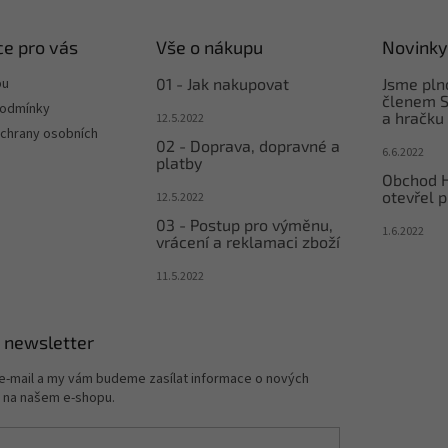
e pro vás
Vše o nákupu
Novinky
pu
01 - Jak nakupovat
Jsme pl
členem S
podmínky
a hračku
12.5.2022
chrany osobních
02 - Doprava, dopravné a
6.6.2022
platby
Obchod 
otevřel p
12.5.2022
03 - Postup pro výměnu,
1.6.2022
vrácení a reklamaci zboží
11.5.2022
 newsletter
 e-mail a my vám budeme zasílat informace o nových
 na našem e-shopu.