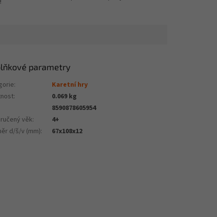
!
lňkové parametry
gorie
:
Karetní hry
nost
:
0.069 kg
8590878605954
ručený věk
:
4+
ěr d/š/v (mm)
:
67x108x12