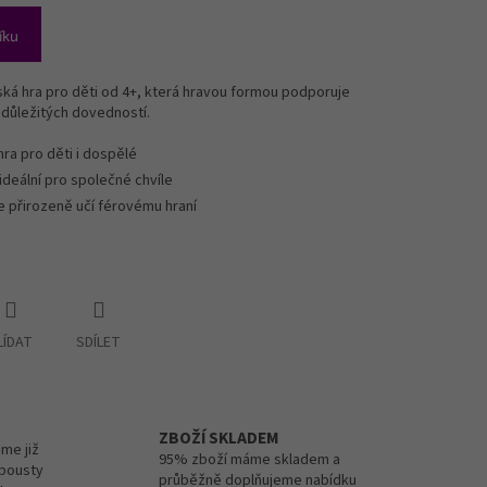
íku
ká hra pro děti od 4+, která hravou formou podporuje
i důležitých dovedností.
hra pro děti i dospělé
ideální pro společné chvíle
e přirozeně učí férovému hraní
LÍDAT
SDÍLET
ZBOŽÍ SKLADEM
me již
95% zboží máme skladem a
spousty
průběžně doplňujeme nabídku