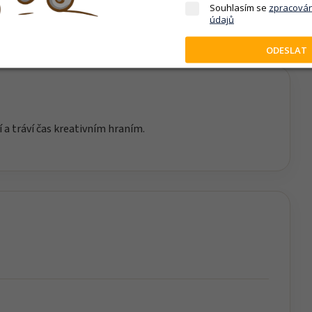
společně strávený čas.
Souhlasím se
zpracová
údajů
ODESLAT
í a tráví čas kreativním hraním.