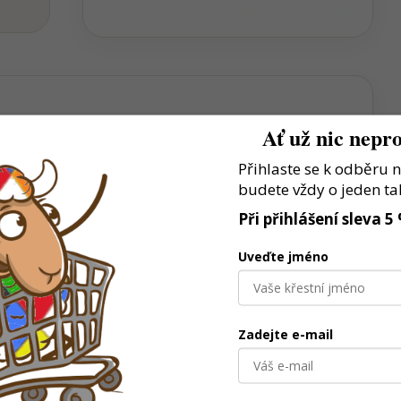
Ať už nic nepro
 dospělé
Přihlaste se k odběru 
budete vždy o jeden ta
olečné chvíle
Při přihlášení sleva 5
čí férovému hraní
Uveďte jméno
Zadejte e-mail
lupracovat, dodržovat pravidla a zvládat první herní