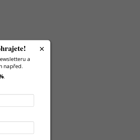
hrajete!
newsletteru a
h napřed.
 %
.