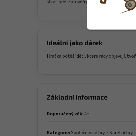
strategie. Zároveň podporují komunikaci a 
Ideální jako dárek
Hračka potěší děti, které rády objevují, tvoř
Základní informace
Doporučený věk:
4+
Kategorie:
Společenské hry > Karetní hry