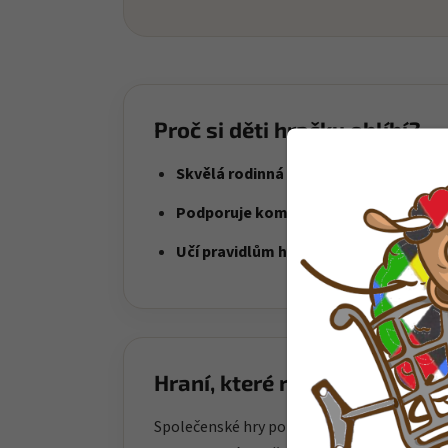
Proč si děti hračku oblíbí?
Skvělá rodinná zábava
– hra pro děti i
Podporuje komunikaci
– ideální pro sp
Učí pravidlům hry
– děti se přirozeně u
Hraní, které rozvíjí
Společenské hry pomáhají dětem učit se spo