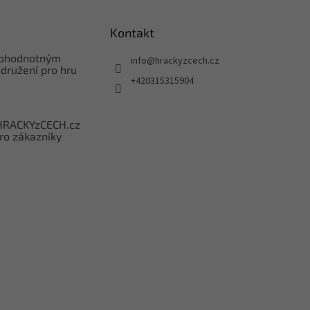
Kontakt
nohodnotným
info
@
hrackyzcech.cz
družení pro hru
+420315315904
HRACKYzCECH.cz
ro zákazníky