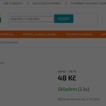
VŠE O NÁKUPU
OBCHODNÍ PODMÍNKY
PODMÍNKY OCHRANY OSOB
HLEDAT
enské hry
Plyšáci, maňásci, loutky
Kreativní a naučné
Au
ZOO Kvarteto
oys
56 Kč
–14 %
48 Kč
Měrná
Skladem
(1 ks)
cena:
Můžeme doručit do:
17.8.2026