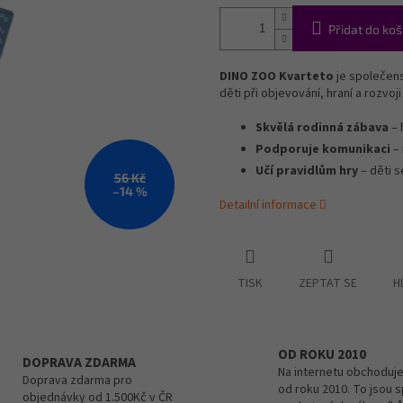
Přidat do koš
DINO ZOO Kvarteto
je společens
děti při objevování, hraní a rozvoj
Skvělá rodinná zábava
– 
Podporuje komunikaci
– 
Učí pravidlům hry
– děti s
56 Kč
–14 %
Detailní informace
TISK
ZEPTAT SE
H
OD ROKU 2010
DOPRAVA ZDARMA
Na internetu obchoduje
Doprava zdarma pro
od roku 2010. To jsou 
objednávky od 1.500Kč v ČR