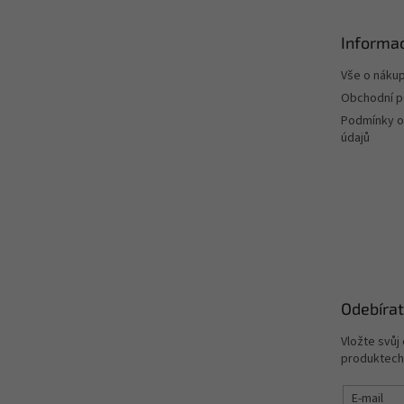
a
t
Informac
í
Vše o náku
Obchodní 
Podmínky o
údajů
Odebírat
Vložte svůj
produktech
E-mail