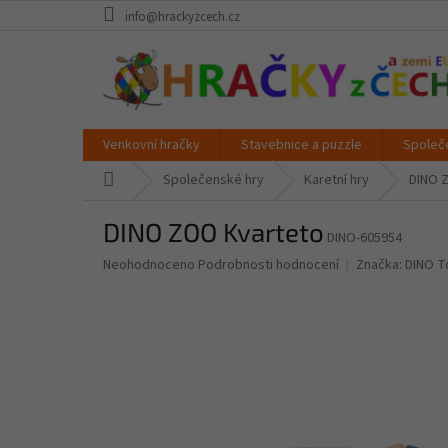
Přejít
info@hrackyzcech.cz
na
obsah
Venkovní hračky
Stavebnice a puzzle
Společ
Domů
Společenské hry
Karetní hry
DINO 
DINO ZOO Kvarteto
DINO-605954
Průměrné
Neohodnoceno
Podrobnosti hodnocení
Značka:
DINO T
hodnocení
produktu
je
0,0
z
5
hvězdiček.