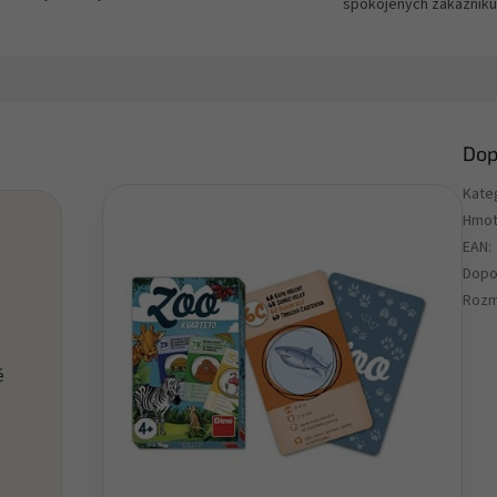
spokojených zákazníků
Dop
Kate
Hmot
EAN
:
Dopo
Rozm
é