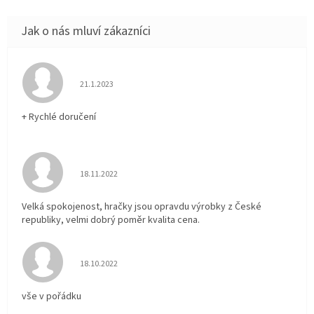
Hodnocení obchodu je 5 z 5 hvězdiček.
21.1.2023
+ Rychlé doručení
Hodnocení obchodu je 5 z 5 hvězdiček.
18.11.2022
Velká spokojenost, hračky jsou opravdu výrobky z České
republiky, velmi dobrý poměr kvalita cena.
Hodnocení obchodu je 5 z 5 hvězdiček.
18.10.2022
vše v pořádku