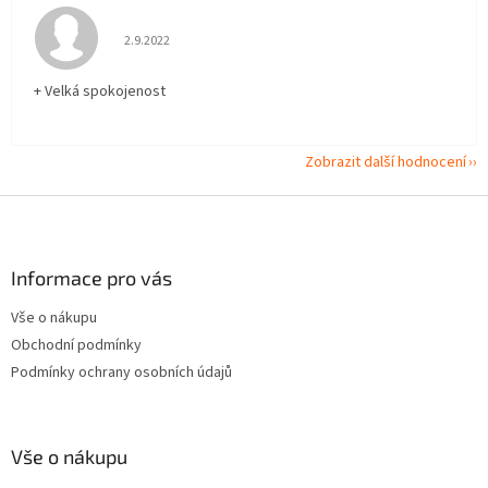
Hodnocení obchodu je 5 z 5 hvězdiček.
2.9.2022
+ Velká spokojenost
Zobrazit další hodnocení
Z
á
p
a
Informace pro vás
t
Vše o nákupu
í
Obchodní podmínky
Podmínky ochrany osobních údajů
Vše o nákupu