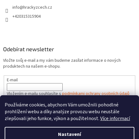
info
@
hrackyzcech.cz
+420315315904
Odebírat newsletter
Vložte svůj e-mail a my vám budeme zasílat informace o nových
produktech na našem e-shopu.
E-mail
Vložením e-mailu souhlasíte s
podmínkami ochrany osobních údajů
Používáme cookies, abychom Vám umožnili pohodlné
PŘIHLÁSIT SE
prohlížení webu a díky analýze provozu webu neustále
zlepšovali jeho funkce, výkon a použitelnost.
Více informací
Nastavení
Vytvořil Shoptet