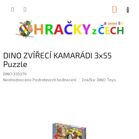
Přejít
NÁKUP
na
obsah
KOŠÍK
DINO ZVÍŘECÍ KAMARÁDI 3x55
Puzzle
DINO-335370
Průměrné
Neohodnoceno
Podrobnosti hodnocení
Značka:
DINO Toys
hodnocení
produktu
je
0,0
z
5
hvězdiček.