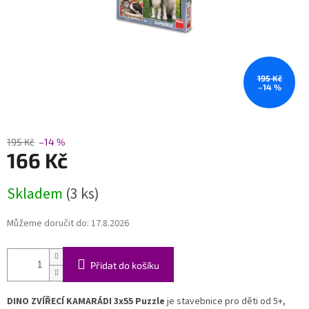
195 Kč
–14 %
195 Kč
–14 %
166 Kč
Měrná
Skladem
(3 ks)
cena:
Můžeme doručit do:
17.8.2026
Přidat do košíku
DINO ZVÍŘECÍ KAMARÁDI 3x55 Puzzle
je stavebnice pro děti od 5+,