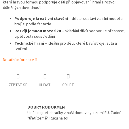
která hravou formou podporuje děti při objevování, hraní a rozvoji
důležitých dovedností.
Podporuje kreativní stavění
– děti si sestaví vlastní model a
hrají si podle fantazie
Rozvíjí jemnou motoriku
– skládání dílků podporuje přesnost,
trpělivost i soustředění
Technické hraní
– ideální pro děti, které baví stroje, auta a
tvoření
Detailní informace
ZEPTAT SE
HLÍDAT
SDÍLET
DOBRÝ RODOKMEN
U nás najdete hračky z naší domoviny a zemí EU. Žádné
"třetí země". Ruku na to!