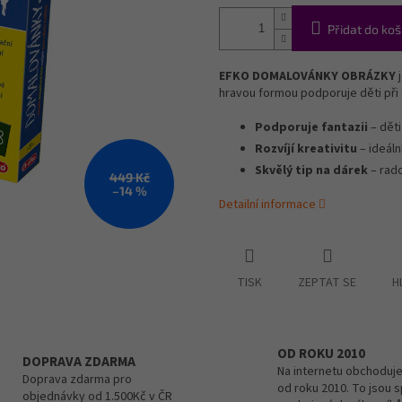
Přidat do koš
EFKO DOMALOVÁNKY OBRÁZKY
j
hravou formou podporuje děti při 
Podporuje fantazii
– děti
Rozvíjí kreativitu
– ideáln
Skvělý tip na dárek
– rado
449 Kč
–14 %
Detailní informace
TISK
ZEPTAT SE
H
OD ROKU 2010
DOPRAVA ZDARMA
Na internetu obchoduje
Doprava zdarma pro
od roku 2010. To jsou 
objednávky od 1.500Kč v ČR