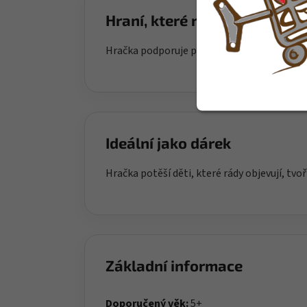
Hraní, které rozvíjí
Hračka podporuje přirozený rozvoj dítěte a 
Ideální jako dárek
Hračka potěší děti, které rády objevují, tvoř
Základní informace
Doporučený věk:
5+