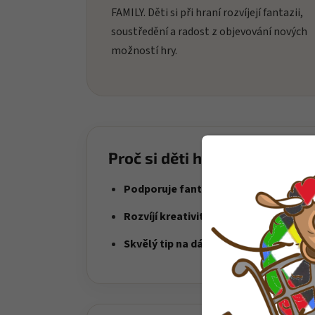
FAMILY. Děti si při hraní rozvíjejí fantazii,
soustředění a radost z objevování nových
možností hry.
Proč si děti hračku oblíbí?
Podporuje fantazii
– děti objevují svě
Rozvíjí kreativitu
– ideální pro každode
Skvělý tip na dárek
– radost i zábava v