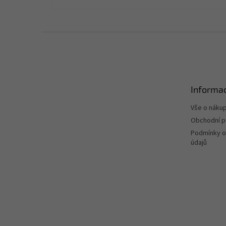
Z
á
p
a
t
Informac
í
Vše o náku
Obchodní 
Podmínky o
údajů