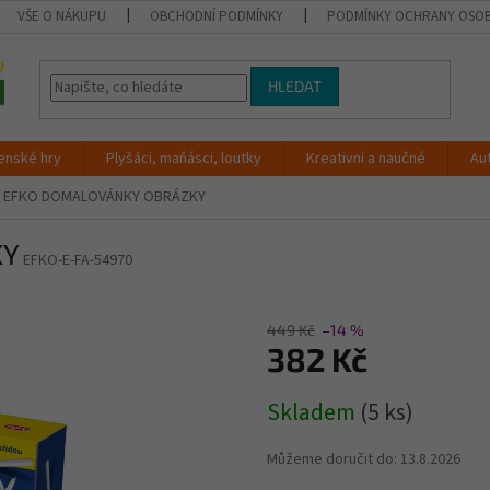
VŠE O NÁKUPU
OBCHODNÍ PODMÍNKY
PODMÍNKY OCHRANY OSOB
HLEDAT
enské hry
Plyšáci, maňásci, loutky
Kreativní a naučné
Au
EFKO DOMALOVÁNKY OBRÁZKY
KY
EFKO-E-FA-54970
449 Kč
–14 %
382 Kč
Měrná
Skladem
(5 ks)
cena:
Můžeme doručit do:
13.8.2026