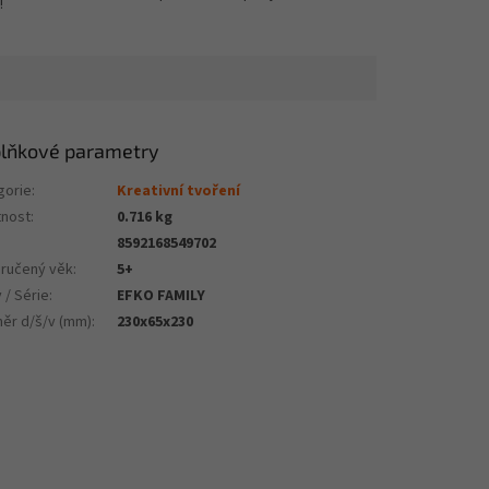
!
lňkové parametry
gorie
:
Kreativní tvoření
nost
:
0.716 kg
8592168549702
ručený věk
:
5+
 / Série
:
EFKO FAMILY
ěr d/š/v (mm)
:
230x65x230