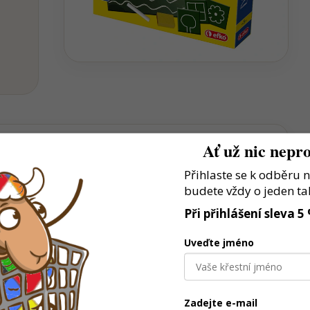
Ať už nic nepro
Přihlaste se k odběru 
t hravou formou
budete vždy o jeden ta
Při přihlášení sleva 5
nní hraní
 jednom
Uveďte jméno
Zadejte e-mail