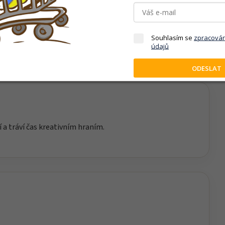
motivuje děti k objevování, tvoření a kreativnímu hraní.
Souhlasím se
zpracová
údajů
ODESLAT
í a tráví čas kreativním hraním.