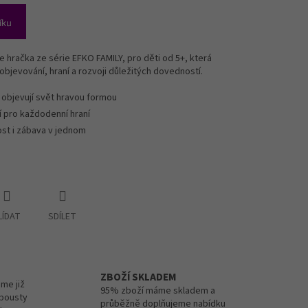
íku
e hračka ze série EFKO FAMILY, pro děti od 5+, která
objevování, hraní a rozvoji důležitých dovedností.
 objevují svět hravou formou
í pro každodenní hraní
st i zábava v jednom
LÍDAT
SDÍLET
ZBOŽÍ SKLADEM
me již
95% zboží máme skladem a
spousty
průběžně doplňujeme nabídku