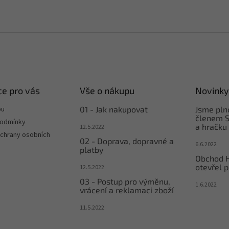
e pro vás
Vše o nákupu
Novinky
pu
01 - Jak nakupovat
Jsme pl
členem S
podmínky
a hračku
12.5.2022
chrany osobních
02 - Doprava, dopravné a
6.6.2022
platby
Obchod 
otevřel p
12.5.2022
03 - Postup pro výměnu,
1.6.2022
vrácení a reklamaci zboží
11.5.2022