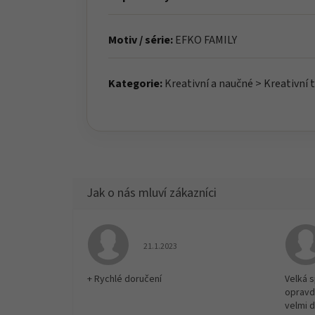
Motiv / série:
EFKO FAMILY
Kategorie:
Kreativní a naučné > Kreativní 
Hodnocení obchodu je 5 z 5 hvězdiček.
21.1.2023
+ Rychlé doručení
Velká 
opravd
velmi 