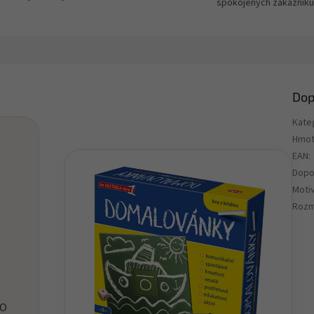
spokojených zákazníků
Dop
Kate
Hmot
EAN
:
Dopo
Motiv
Rozm
KO