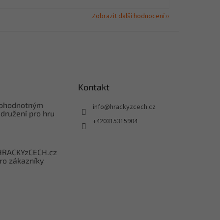
Zobrazit další hodnocení
Kontakt
nohodnotným
info
@
hrackyzcech.cz
družení pro hru
+420315315904
HRACKYzCECH.cz
ro zákazníky