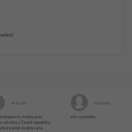
tvoření
Hodnocení obchodu je 5 z 5 hvězdiček.
Hodnocení obchodu je
18.11.2022
18.10.2022
spokojenost, hračky jsou
vše v pořádku
u výrobky z České republiky,
dobrý poměr kvalita cena.