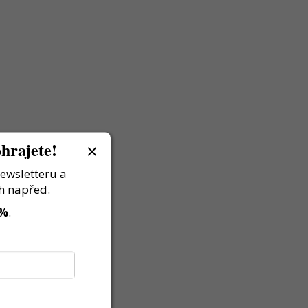
hrajete!
newsletteru a
h napřed.
 %
.