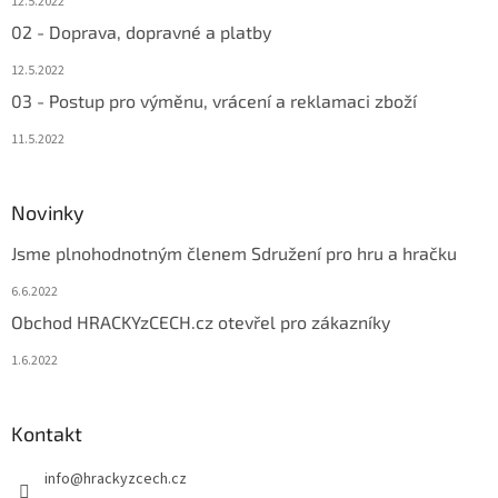
12.5.2022
02 - Doprava, dopravné a platby
12.5.2022
03 - Postup pro výměnu, vrácení a reklamaci zboží
11.5.2022
Novinky
Jsme plnohodnotným členem Sdružení pro hru a hračku
6.6.2022
Obchod HRACKYzCECH.cz otevřel pro zákazníky
1.6.2022
Kontakt
info
@
hrackyzcech.cz