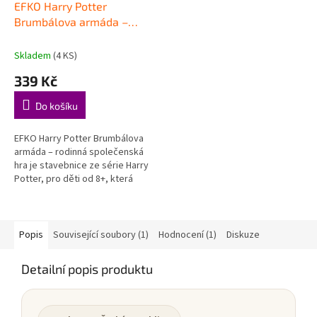
EFKO Harry Potter
Brumbálova armáda –
rodinná společenská hra
Skladem
(4 KS)
339 Kč
Do košíku
EFKO Harry Potter Brumbálova
armáda – rodinná společenská
hra je stavebnice ze série Harry
Potter, pro děti od 8+, která
hravou formou podporuje děti
při objevování, hraní a...
Popis
Související soubory (1)
Hodnocení (1)
Diskuze
Detailní popis produktu