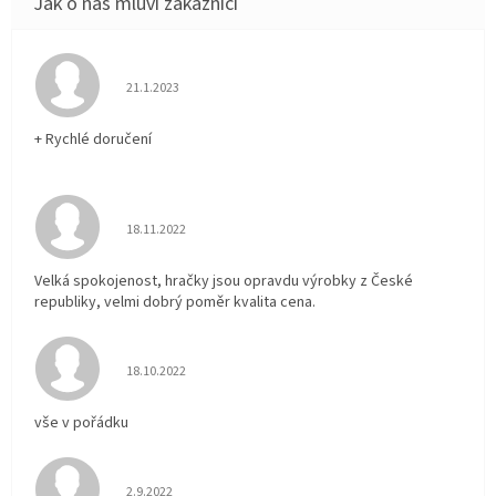
Hodnocení obchodu je 5 z 5 hvězdiček.
21.1.2023
+ Rychlé doručení
Hodnocení obchodu je 5 z 5 hvězdiček.
18.11.2022
Velká spokojenost, hračky jsou opravdu výrobky z České
republiky, velmi dobrý poměr kvalita cena.
Hodnocení obchodu je 5 z 5 hvězdiček.
18.10.2022
vše v pořádku
Hodnocení obchodu je 5 z 5 hvězdiček.
2.9.2022