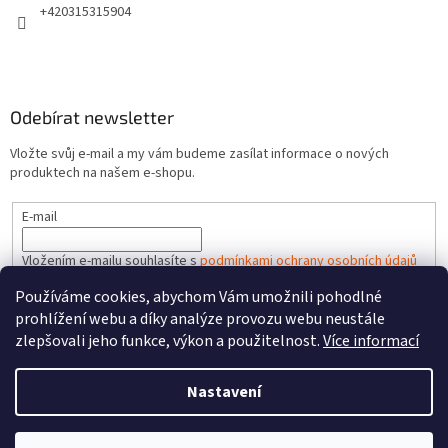
+420315315904
Odebírat newsletter
Vložte svůj e-mail a my vám budeme zasílat informace o nových
produktech na našem e-shopu.
E-mail
Vložením e-mailu souhlasíte s
podmínkami ochrany osobních údajů
Používáme cookies, abychom Vám umožnili pohodlné
PŘIHLÁSIT SE
prohlížení webu a díky analýze provozu webu neustále
zlepšovali jeho funkce, výkon a použitelnost.
Více informací
Nastavení
Vytvořil Shoptet