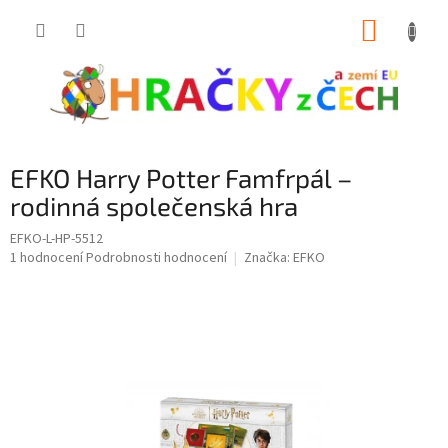
Přejít
NÁKUP
na
obsah
KOŠÍK
EFKO Harry Potter Famfrpál –
rodinná společenská hra
EFKO-L-HP-5512
Průměrné
1 hodnocení
Podrobnosti hodnocení
Značka:
EFKO
hodnocení
produktu
je
4,0
z
5
hvězdiček.