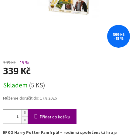
399 Kč
–15 %
399 Kč
–15 %
339 Kč
Měrná
Skladem
(5 KS)
cena:
Můžeme doručit do:
17.8.2026
Přidat do košíku
EFKO Harry Potter Famfrpál – rodinná společenská hra
je