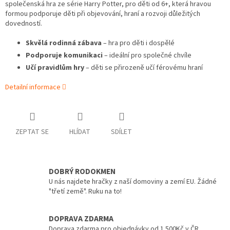
společenská hra ze série Harry Potter, pro děti od 6+, která hravou
formou podporuje děti při objevování, hraní a rozvoji důležitých
dovedností.
Skvělá rodinná zábava
– hra pro děti i dospělé
Podporuje komunikaci
– ideální pro společné chvíle
Učí pravidlům hry
– děti se přirozeně učí férovému hraní
Detailní informace
ZEPTAT SE
HLÍDAT
SDÍLET
DOBRÝ RODOKMEN
U nás najdete hračky z naší domoviny a zemí EU. Žádné
"třetí země". Ruku na to!
DOPRAVA ZDARMA
Doprava zdarma pro objednávky od 1.500Kč v ČR