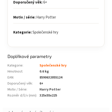
Doporučený věk:
6+
Motiv / série:
Harry Potter
Kategorie:
Společenské hry
Doplňkové parametry
Kategorie
:
Společenské hry
Hmotnost
:
0.6 kg
EAN
:
8590632055124
Doporučený věk
:
6+
Motiv / Série
:
Harry Potter
Rozměr d/š/v (mm)
:
325x55x225