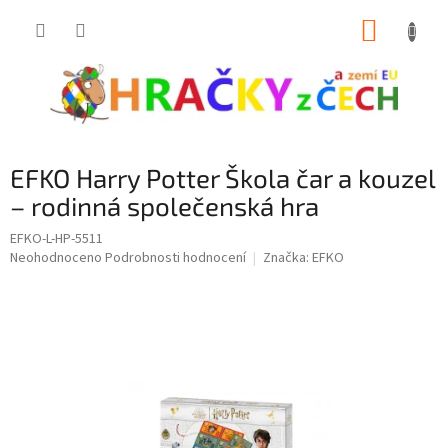
Přejít
NÁKUP
na
obsah
KOŠÍK
EFKO Harry Potter Škola čar a kouzel
– rodinná společenská hra
EFKO-L-HP-5511
Průměrné
Neohodnoceno
Podrobnosti hodnocení
Značka:
EFKO
hodnocení
produktu
je
0,0
z
5
hvězdiček.