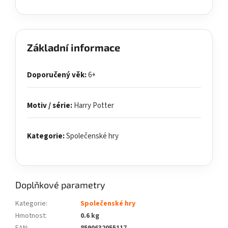
Základní informace
Doporučený věk:
6+
Motiv / série:
Harry Potter
Kategorie:
Společenské hry
Doplňkové parametry
Kategorie
:
Společenské hry
Hmotnost
:
0.6 kg