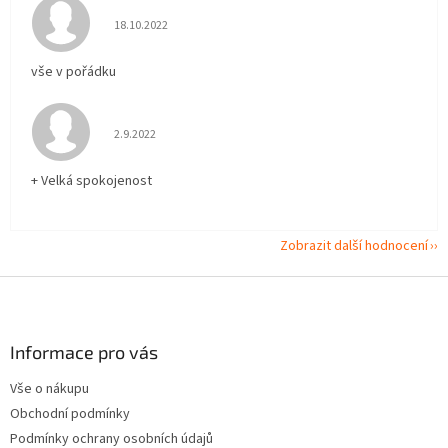
Hodnocení obchodu je 5 z 5 hvězdiček.
18.10.2022
vše v pořádku
Hodnocení obchodu je 5 z 5 hvězdiček.
2.9.2022
+ Velká spokojenost
Zobrazit další hodnocení
Z
á
p
a
Informace pro vás
t
Vše o nákupu
í
Obchodní podmínky
Podmínky ochrany osobních údajů