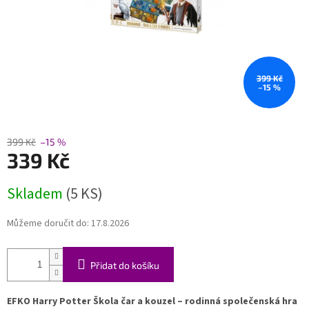
399 Kč
–15 %
399 Kč
–15 %
339 Kč
Měrná
Skladem
(5 KS)
cena:
Můžeme doručit do:
17.8.2026
Přidat do košíku
EFKO Harry Potter Škola čar a kouzel – rodinná společenská hra