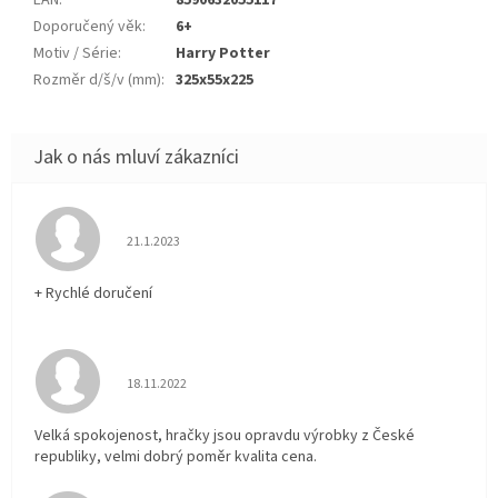
EAN
:
8590632055117
Doporučený věk
:
6+
Motiv / Série
:
Harry Potter
Rozměr d/š/v (mm)
:
325x55x225
Hodnocení obchodu je 5 z 5 hvězdiček.
21.1.2023
+ Rychlé doručení
Hodnocení obchodu je 5 z 5 hvězdiček.
18.11.2022
Velká spokojenost, hračky jsou opravdu výrobky z České
republiky, velmi dobrý poměr kvalita cena.