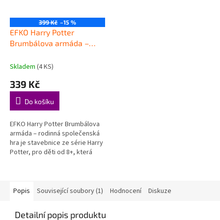
399 Kč
–15 %
EFKO Harry Potter
Brumbálova armáda –
rodinná společenská hra
Skladem
(4 KS)
339 Kč
Do košíku
EFKO Harry Potter Brumbálova
armáda – rodinná společenská
hra je stavebnice ze série Harry
Potter, pro děti od 8+, která
hravou formou podporuje děti
při objevování, hraní a...
Popis
Související soubory (1)
Hodnocení
Diskuze
Detailní popis produktu