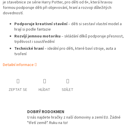
je stavebnice ze série Harry Potter, pro děti od 6+, která hravou
formou podporuje děti při objevování, hraní a rozvoji důležitých
dovedností.
Podporuje kreativní stavění
– děti si sestaví vlastní model a
hrají si podle fantazie
Rozvíjí jemnou motoriku
– skládání dílků podporuje přesnost,
trpělivost i soustředění
Technické hraní
– ideální pro děti, které baví stroje, auta a
tvoření
Detailní informace
ZEPTAT SE
HLÍDAT
SDÍLET
DOBRÝ RODOKMEN
U nás najdete hračky z naší domoviny a zemí EU. Žádné
"třetí země". Ruku na to!