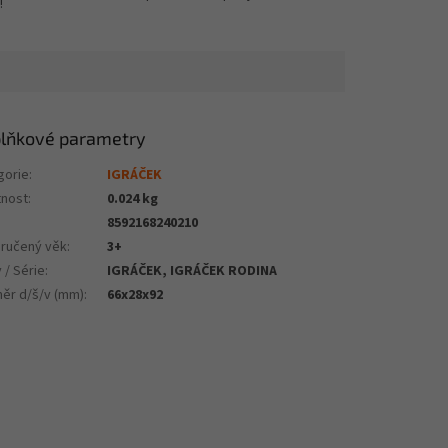
!
lňkové parametry
gorie
:
IGRÁČEK
nost
:
0.024 kg
8592168240210
ručený věk
:
3+
 / Série
:
IGRÁČEK, IGRÁČEK RODINA
ěr d/š/v (mm)
:
66x28x92