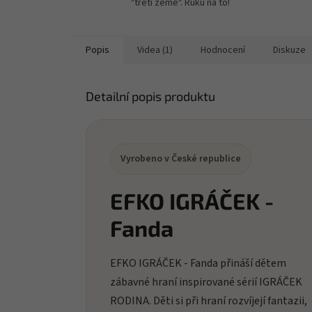
"třetí země". Ruku na to!
Popis
Videa (1)
Hodnocení
Diskuze
Detailní popis produktu
Vyrobeno v České republice
EFKO IGRÁČEK -
Fanda
EFKO IGRÁČEK - Fanda přináší dětem
zábavné hraní inspirované sérií IGRÁČEK
RODINA. Děti si při hraní rozvíjejí fantazii,