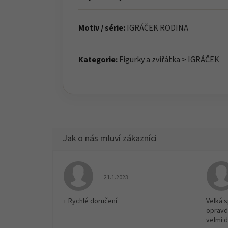
Motiv / série:
IGRÁČEK RODINA
Kategorie:
Figurky a zvířátka > IGRÁČEK
Hodnocení obchodu je 5 z 5 hvězdiček.
21.1.2023
+ Rychlé doručení
Velká 
opravd
velmi 