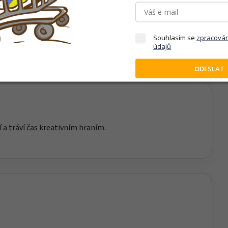
hů a představivost. Děti si při hře přirozeně osvojují
nního života.
Souhlasím se
zpracová
údajů
ODESLAT
í a tráví čas kreativním hraním.