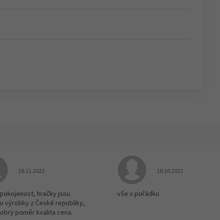
Hodnocení obchodu je 5 z 5 hvězdiček.
Hodnocení obchodu je
18.11.2022
18.10.2022
spokojenost, hračky jsou
vše v pořádku
u výrobky z České republiky,
dobrý poměr kvalita cena.