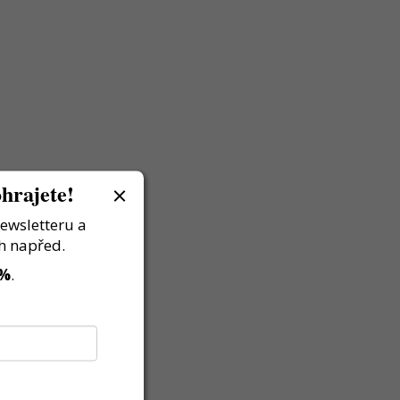
hrajete!
newsletteru a
h napřed.
 %
.