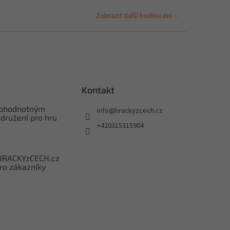
Zobrazit další hodnocení
Kontakt
nohodnotným
info
@
hrackyzcech.cz
družení pro hru
+420315315904
HRACKYzCECH.cz
ro zákazníky