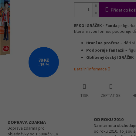
Přidat do koš
EFKO IGRÁČEK - Fanda
je figurka
která hravou formou podporuje děti
Hraní na profese
– děti si
Podporuje fantazii
– figu
Oblíbený český IGRÁČEK
–
79 Kč
–15 %
Detailní informace
TISK
ZEPTAT SE
H
OD ROKU 2010
DOPRAVA ZDARMA
Na internetu obchoduje
Doprava zdarma pro
od roku 2010. To jsou 
objednávky od 1.500Kč v ČR