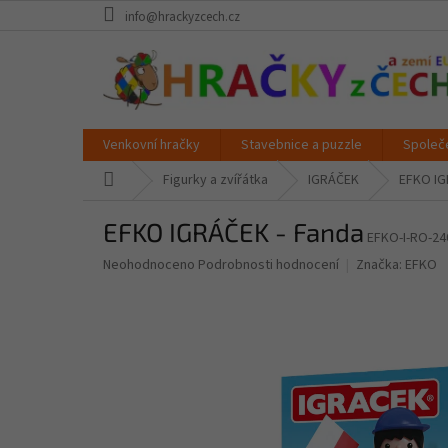
Přejít
info@hrackyzcech.cz
na
obsah
Venkovní hračky
Stavebnice a puzzle
Společ
Domů
Figurky a zvířátka
IGRÁČEK
EFKO IG
EFKO IGRÁČEK - Fanda
EFKO-I-RO-24
Průměrné
Neohodnoceno
Podrobnosti hodnocení
Značka:
EFKO
hodnocení
produktu
je
0,0
z
5
hvězdiček.