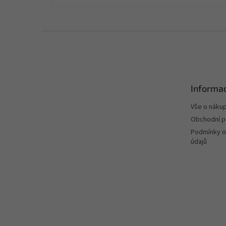
Z
á
p
a
t
Informac
í
Vše o náku
Obchodní 
Podmínky o
údajů