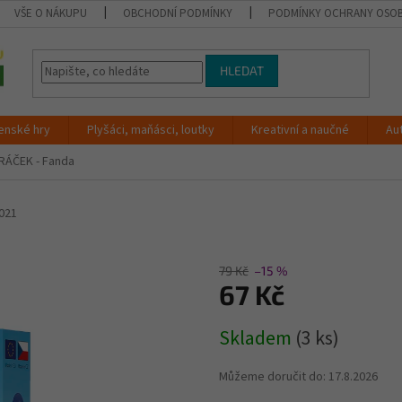
VŠE O NÁKUPU
OBCHODNÍ PODMÍNKY
PODMÍNKY OCHRANY OSOB
HLEDAT
enské hry
Plyšáci, maňásci, loutky
Kreativní a naučné
Au
RÁČEK - Fanda
021
79 Kč
–15 %
67 Kč
Měrná
Skladem
(3 ks)
cena:
Můžeme doručit do:
17.8.2026