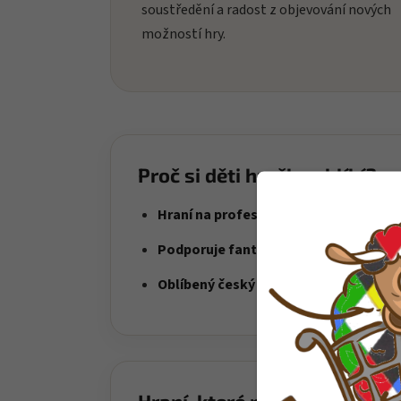
soustředění a radost z objevování nových
možností hry.
Proč si děti hračku oblíbí?
Hraní na profese
– děti si vytvářejí vla
Podporuje fantazii
– figurky otevírají 
Oblíbený český IGRÁČEK
– klasika, kte