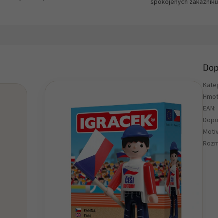
spokojených zákazníků
Dop
Kate
Hmot
EAN
:
Dopo
Motiv
Rozm