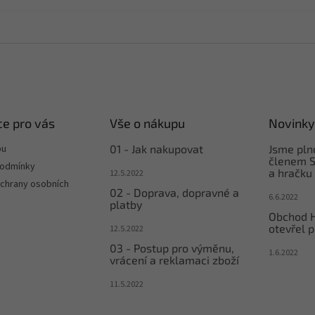
e pro vás
Vše o nákupu
Novinky
pu
01 - Jak nakupovat
Jsme pl
členem S
podmínky
a hračku
12.5.2022
chrany osobních
02 - Doprava, dopravné a
6.6.2022
platby
Obchod 
otevřel p
12.5.2022
03 - Postup pro výměnu,
1.6.2022
vrácení a reklamaci zboží
11.5.2022