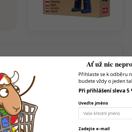
Ať už nic nepro
stní příběhy a situace
Přihlaste se k odběru 
budete vždy o jeden ta
prostor pro kreativní hraní
Při přihlášení sleva 5
rá baví děti už po generace
Uveďte jméno
Zadejte e-mail