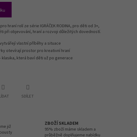
íku
 pro hraní rolí ze série IGRÁČEK RODINA, pro děti od 3+,
 při objevování, hraní a rozvoji důležitých dovedností.
 vytvářejí vlastní příběhy a situace
rky otevírají prostor pro kreativní hraní
 klasika, která baví děti už po generace
LÍDAT
SDÍLET
ZBOŽÍ SKLADEM
me již
95% zboží máme skladem a
spousty
průběžně doplňujeme nabídku