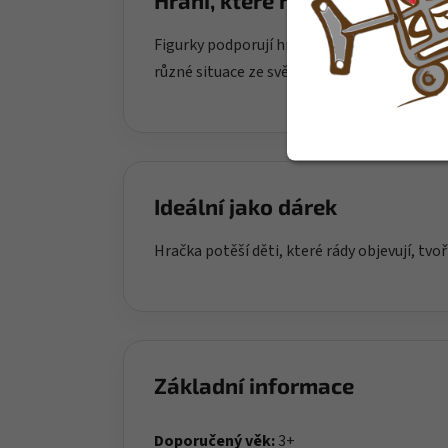
Hraní, které rozvíjí
Figurky podporují hraní rolí, vyprávění příbě
různé situace ze světa dospělých i každode
Ideální jako dárek
Hračka potěší děti, které rády objevují, tvoř
Základní informace
Doporučený věk:
3+