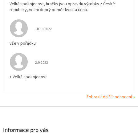
Velká spokojenost, hračky jsou opravdu výrobky z České
republiky, velmi dobrý poměr kvalita cena.
Hodnocení obchodu je 5 z 5 hvězdiček.
18.10.2022
vše v pořádku
Hodnocení obchodu je 5 z 5 hvězdiček.
2.9.2022
+ Velká spokojenost
Zobrazit další hodnocení
Z
á
p
a
Informace pro vás
t