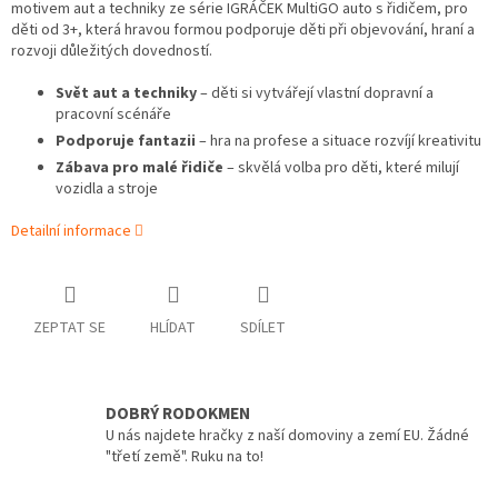
motivem aut a techniky ze série IGRÁČEK MultiGO auto s řidičem, pro
děti od 3+, která hravou formou podporuje děti při objevování, hraní a
rozvoji důležitých dovedností.
Svět aut a techniky
– děti si vytvářejí vlastní dopravní a
pracovní scénáře
Podporuje fantazii
– hra na profese a situace rozvíjí kreativitu
Zábava pro malé řidiče
– skvělá volba pro děti, které milují
vozidla a stroje
Detailní informace
ZEPTAT SE
HLÍDAT
SDÍLET
DOBRÝ RODOKMEN
U nás najdete hračky z naší domoviny a zemí EU. Žádné
"třetí země". Ruku na to!