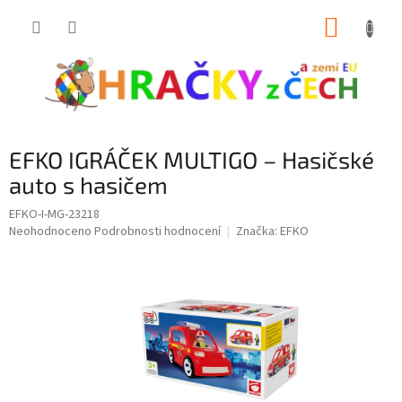
Přejít
NÁKUP
na
obsah
KOŠÍK
EFKO IGRÁČEK MULTIGO – Hasičské
auto s hasičem
EFKO-I-MG-23218
Průměrné
Neohodnoceno
Podrobnosti hodnocení
Značka:
EFKO
hodnocení
produktu
je
0,0
z
5
hvězdiček.