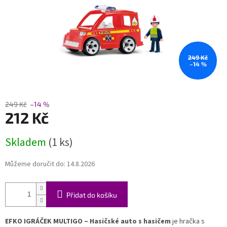
249 Kč
–14 %
249 Kč
–14 %
212 Kč
Měrná
Skladem
(1 ks)
cena:
Můžeme doručit do:
14.8.2026
Přidat do košíku
EFKO IGRÁČEK MULTIGO – Hasičské auto s hasičem
je hračka s