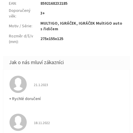
EAN
:
8592168232185
Doporučený
3+
věk
:
MULTIGO, IGRÁČEK, IGRÁČEK MultiGO auto
Motiv / Série
:
s řidičem
Rozměr d/š/v
275x155x125
(mm)
:
Hodnocení obchodu je 5 z 5 hvězdiček.
21.1.2023
+ Rychlé doručení
Hodnocení obchodu je 5 z 5 hvězdiček.
18.11.2022