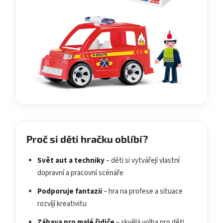
Proč si děti hračku oblíbí?
Svět aut a techniky
– děti si vytvářejí vlastní
dopravní a pracovní scénáře
Podporuje fantazii
– hra na profese a situace
rozvíjí kreativitu
Zábava pro malé řidiče
– skvělá volba pro děti,