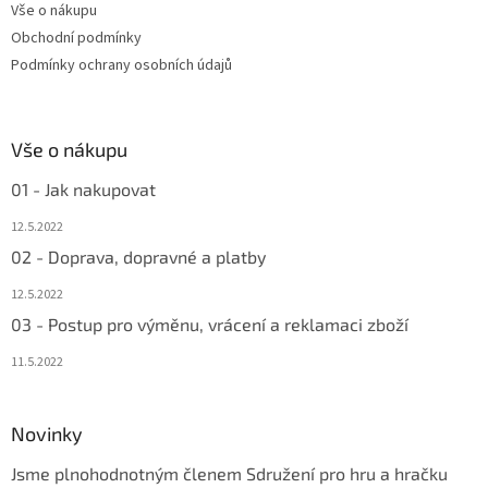
Vše o nákupu
í
Obchodní podmínky
Podmínky ochrany osobních údajů
Vše o nákupu
01 - Jak nakupovat
12.5.2022
02 - Doprava, dopravné a platby
12.5.2022
03 - Postup pro výměnu, vrácení a reklamaci zboží
11.5.2022
Novinky
Jsme plnohodnotným členem Sdružení pro hru a hračku