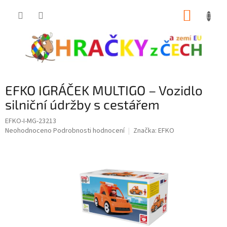
Přejít
NÁKUP
na
obsah
KOŠÍK
EFKO IGRÁČEK MULTIGO – Vozidlo
silniční údržby s cestářem
EFKO-I-MG-23213
Průměrné
Neohodnoceno
Podrobnosti hodnocení
Značka:
EFKO
hodnocení
produktu
je
0,0
z
5
hvězdiček.