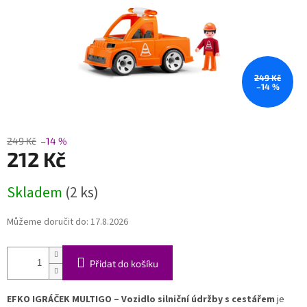
249 Kč
–14 %
249 Kč
–14 %
212 Kč
Měrná
Skladem
(2 ks)
cena:
Můžeme doručit do:
17.8.2026
Přidat do košíku
EFKO IGRÁČEK MULTIGO – Vozidlo silniční údržby s cestářem
je