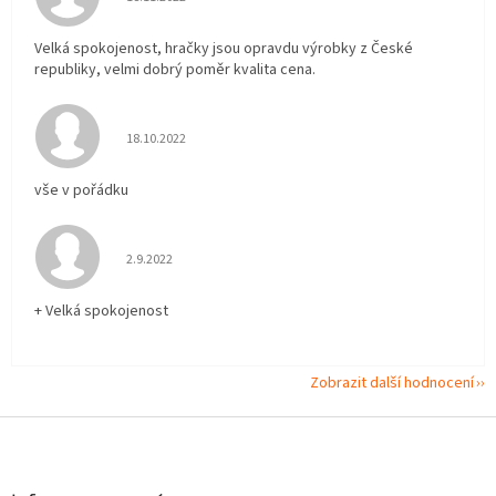
Velká spokojenost, hračky jsou opravdu výrobky z České
republiky, velmi dobrý poměr kvalita cena.
Hodnocení obchodu je 5 z 5 hvězdiček.
18.10.2022
vše v pořádku
Hodnocení obchodu je 5 z 5 hvězdiček.
2.9.2022
+ Velká spokojenost
Zobrazit další hodnocení
Z
á
p