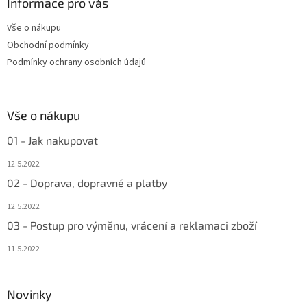
a
Informace pro vás
t
Vše o nákupu
í
Obchodní podmínky
Podmínky ochrany osobních údajů
Vše o nákupu
01 - Jak nakupovat
12.5.2022
02 - Doprava, dopravné a platby
12.5.2022
03 - Postup pro výměnu, vrácení a reklamaci zboží
11.5.2022
Novinky