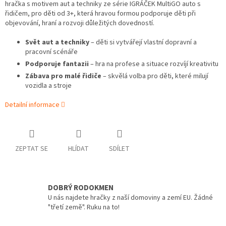
hračka s motivem aut a techniky ze série IGRÁČEK MultiGO auto s
řidičem, pro děti od 3+, která hravou formou podporuje děti při
objevování, hraní a rozvoji důležitých dovedností.
Svět aut a techniky
– děti si vytvářejí vlastní dopravní a
pracovní scénáře
Podporuje fantazii
– hra na profese a situace rozvíjí kreativitu
Zábava pro malé řidiče
– skvělá volba pro děti, které milují
vozidla a stroje
Detailní informace
ZEPTAT SE
HLÍDAT
SDÍLET
DOBRÝ RODOKMEN
U nás najdete hračky z naší domoviny a zemí EU. Žádné
"třetí země". Ruku na to!