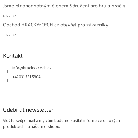
Jsme plnohodnotným členem Sdružení pro hru a hračku
6.6.2022
Obchod HRACKYzCECH.cz otevřel pro zákazníky
1.6.2022
Kontakt
info
@
hrackyzcech.cz
+420315315904
Odebírat newsletter
Vložte svůj e-mail a my vám budeme zasílat informace o nových
produktech na našem e-shopu.