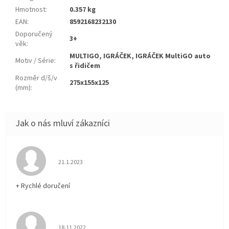
Hmotnost
:
0.357 kg
EAN
:
8592168232130
Doporučený
3+
věk
:
MULTIGO, IGRÁČEK, IGRÁČEK MultiGO auto
Motiv / Série
:
s řidičem
Rozměr d/š/v
275x155x125
(mm)
:
Hodnocení obchodu je 5 z 5 hvězdiček.
21.1.2023
+ Rychlé doručení
Hodnocení obchodu je 5 z 5 hvězdiček.
18.11.2022