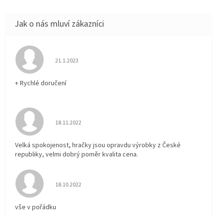
Hodnocení obchodu je 5 z 5 hvězdiček.
21.1.2023
+ Rychlé doručení
Hodnocení obchodu je 5 z 5 hvězdiček.
18.11.2022
Velká spokojenost, hračky jsou opravdu výrobky z České
republiky, velmi dobrý poměr kvalita cena.
Hodnocení obchodu je 5 z 5 hvězdiček.
18.10.2022
vše v pořádku