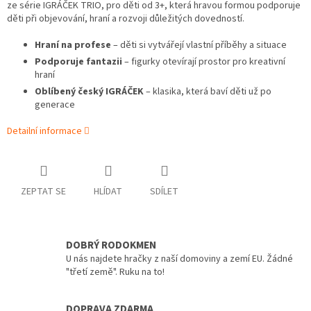
ze série IGRÁČEK TRIO, pro děti od 3+, která hravou formou podporuje
děti při objevování, hraní a rozvoji důležitých dovedností.
Hraní na profese
– děti si vytvářejí vlastní příběhy a situace
Podporuje fantazii
– figurky otevírají prostor pro kreativní
hraní
Oblíbený český IGRÁČEK
– klasika, která baví děti už po
generace
Detailní informace
ZEPTAT SE
HLÍDAT
SDÍLET
DOBRÝ RODOKMEN
U nás najdete hračky z naší domoviny a zemí EU. Žádné
"třetí země". Ruku na to!
DOPRAVA ZDARMA