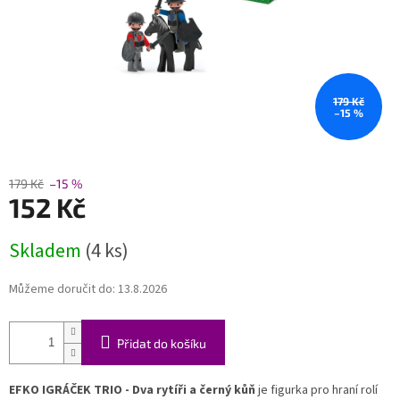
179 Kč
–15 %
179 Kč
–15 %
152 Kč
Měrná
Skladem
(4 ks)
cena:
Můžeme doručit do:
13.8.2026
Přidat do košíku
EFKO IGRÁČEK TRIO - Dva rytíři a černý kůň
je figurka pro hraní rolí