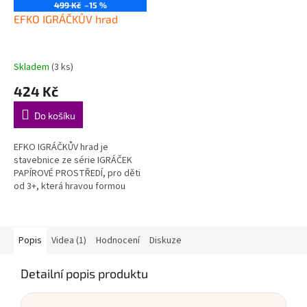
499 Kč
–15 %
EFKO IGRÁČKŮV hrad
Skladem
(3 ks)
424 Kč
Do košíku
EFKO IGRÁČKŮV hrad je
stavebnice ze série IGRÁČEK
PAPÍROVÉ PROSTŘEDÍ, pro děti
od 3+, která hravou formou
podporuje děti při objevování,
hraní a rozvoji důležitých
dovedností....
Popis
Videa (1)
Hodnocení
Diskuze
Detailní popis produktu