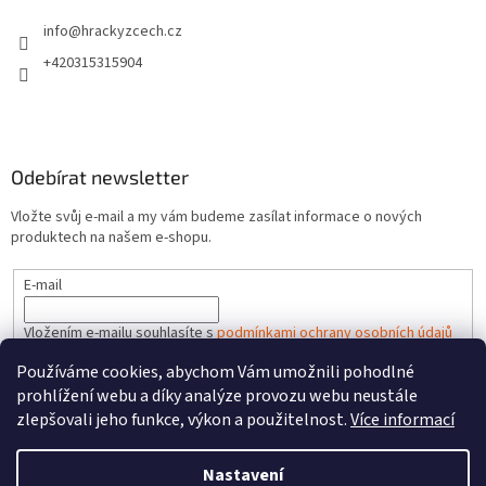
info
@
hrackyzcech.cz
+420315315904
Odebírat newsletter
Vložte svůj e-mail a my vám budeme zasílat informace o nových
produktech na našem e-shopu.
E-mail
Vložením e-mailu souhlasíte s
podmínkami ochrany osobních údajů
Používáme cookies, abychom Vám umožnili pohodlné
PŘIHLÁSIT SE
prohlížení webu a díky analýze provozu webu neustále
zlepšovali jeho funkce, výkon a použitelnost.
Více informací
Nastavení
Vytvořil Shoptet