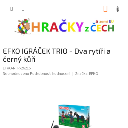
Přejít
NÁKUP
na
obsah
KOŠÍK
EFKO IGRÁČEK TRIO - Dva rytíři a
černý kůň
EFKO-I-TR-26215
Průměrné
Neohodnoceno
Podrobnosti hodnocení
Značka:
EFKO
hodnocení
produktu
je
0,0
z
5
hvězdiček.