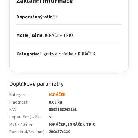
Základní informace
Doporučený věk:
3+
Motiv / série:
IGRÁČEK TRIO
Kategorie:
Figurky a zvířátka > IGRÁČEK
Doplňkové parametry
Kategorie
:
IGRÁČEK
Hmotnost
:
0.09 kg
EAN
:
8592168262151
Doporučený věk
:
3+
Motiv / Série
:
IGRÁČEK, IGRÁČEK TRIO
Rozměr d/š/v (mm)
:
200x57x130