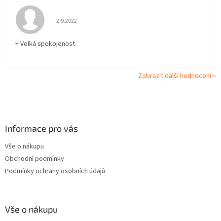
Hodnocení obchodu je 5 z 5 hvězdiček.
2.9.2022
+ Velká spokojenost
Zobrazit další hodnocení
Z
á
p
a
Informace pro vás
t
Vše o nákupu
í
Obchodní podmínky
Podmínky ochrany osobních údajů
Vše o nákupu