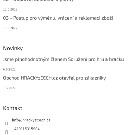
12.5.2022
03 - Postup pro výměnu, vrácení a reklamaci zboží
11.5.2022
Novinky
Jsme plnohodnotným členem Sdružení pro hru a hračku
6.6.2022
Obchod HRACKYzCECH.cz otevřel pro zákazníky
1.6.2022
Kontakt
info
@
hrackyzcech.cz
+420315315904