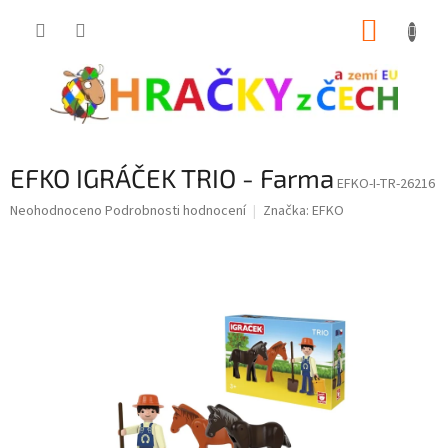
Přejít
NÁKUP
na
obsah
KOŠÍK
EFKO IGRÁČEK TRIO - Farma
EFKO-I-TR-26216
Průměrné
Neohodnoceno
Podrobnosti hodnocení
Značka:
EFKO
hodnocení
produktu
je
0,0
z
5
hvězdiček.