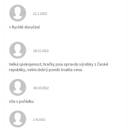
Hodnocení obchodu je 5 z 5 hvězdiček.
21.1.2023
+ Rychlé doručení
Hodnocení obchodu je 5 z 5 hvězdiček.
18.11.2022
Velká spokojenost, hračky jsou opravdu výrobky z České
republiky, velmi dobrý poměr kvalita cena.
Hodnocení obchodu je 5 z 5 hvězdiček.
18.10.2022
vše v pořádku
Hodnocení obchodu je 5 z 5 hvězdiček.
2.9.2022