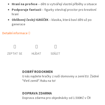
Hraní na profese
– děti si vytvářejí vlastní příběhy a situace
Podporuje fantazii
– figurky otevírají prostor pro kreativní
hraní
Oblíbený český IGRÁČEK
– klasika, která baví děti už po
generace
Detailní informace
ZEPTAT SE
HLÍDAT
SDÍLET
DOBRÝ RODOKMEN
U nás najdete hračky z naší domoviny a zemí EU. Žádné
"třetí země". Ruku na to!
DOPRAVA ZDARMA
Doprava zdarma pro objednávky od 1.500Kč v ČR