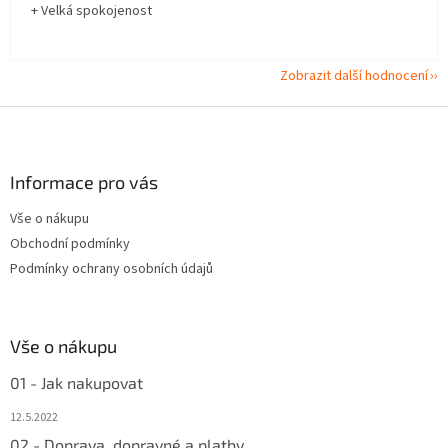
+ Velká spokojenost
Zobrazit další hodnocení
Z
á
p
a
Informace pro vás
t
Vše o nákupu
í
Obchodní podmínky
Podmínky ochrany osobních údajů
Vše o nákupu
01 - Jak nakupovat
12.5.2022
02 - Doprava, dopravné a platby