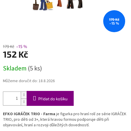
179 Kč
–15 %
179 Kč
–15 %
152 Kč
Měrná
Skladem
(5 ks)
cena:
Můžeme doručit do:
18.8.2026
Přidat do košíku
EFKO IGRÁČEK TRIO - Farma
je figurka pro hraní rolí ze série IGRÁČEK
TRIO, pro děti od 3+, která hravou formou podporuje děti při
objevování, hraní a rozvoji důležitých dovedností.