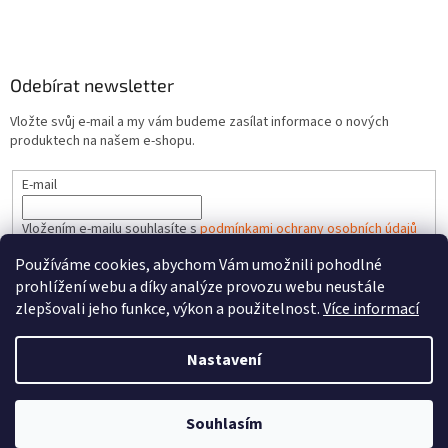
Odebírat newsletter
Vložte svůj e-mail a my vám budeme zasílat informace o nových
produktech na našem e-shopu.
E-mail
Vložením e-mailu souhlasíte s
podmínkami ochrany osobních údajů
Používáme cookies, abychom Vám umožnili pohodlné
PŘIHLÁSIT SE
prohlížení webu a díky analýze provozu webu neustále
zlepšovali jeho funkce, výkon a použitelnost.
Více informací
Nastavení
Vytvořil Shoptet
Souhlasím
Copyright 2026
HRACKYzCECH.cz
. Všechna práva vyhrazena.