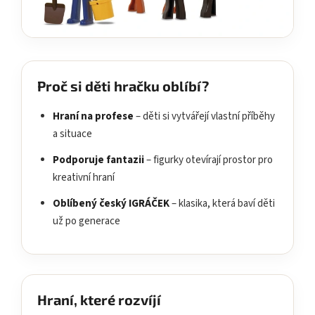
Proč si děti hračku oblíbí?
Hraní na profese
– děti si vytvářejí vlastní příběhy
a situace
Podporuje fantazii
– figurky otevírají prostor pro
kreativní hraní
Oblíbený český IGRÁČEK
– klasika, která baví děti
už po generace
Hraní, které rozvíjí