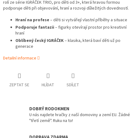
rolí ze série IGRÁČEK TRIO, pro děti od 3+, která hravou formou
podporuje děti při objevování, hraní a rozvoji důležitých dovedností.
Hraní na profese
– děti si vytvářejí vlastní příběhy a situace
Podporuje fantazii
– figurky otevírají prostor pro kreativní
hraní
Oblíbený český IGRÁČEK
– klasika, která baví děti už po
generace
Detailní informace
ZEPTAT SE
HLÍDAT
SDÍLET
DOBRÝ RODOKMEN
U nás najdete hračky z naší domoviny a zemí EU. Žádné
"třetí země". Ruku na to!
DOPRAVA ZDARMA