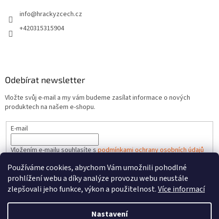
info
@
hrackyzcech.cz
+420315315904
Odebírat newsletter
Vložte svůj e-mail a my vám budeme zasílat informace o nových
produktech na našem e-shopu.
E-mail
Vložením e-mailu souhlasíte s
podmínkami ochrany osobních údajů
Používáme cookies, abychom Vám umožnili pohodlné
PŘIHLÁSIT SE
prohlížení webu a díky analýze provozu webu neustále
zlepšovali jeho funkce, výkon a použitelnost.
Více informací
Nastavení
Vytvořil Shoptet