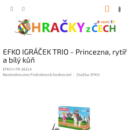
Přejít
NÁKUP
na
obsah
KOŠÍK
EFKO IGRÁČEK TRIO - Princezna, rytíř
a bílý kůň
EFKO-I-TR-26214
Průměrné
Neohodnoceno
Podrobnosti hodnocení
Značka:
EFKO
hodnocení
produktu
je
0,0
z
5
hvězdiček.