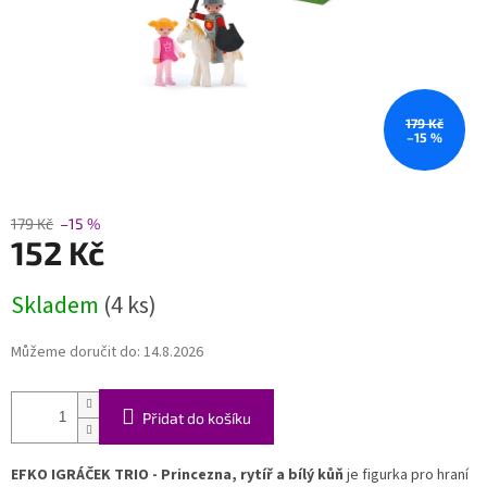
179 Kč
–15 %
179 Kč
–15 %
152 Kč
Měrná
Skladem
(4 ks)
cena:
Můžeme doručit do:
14.8.2026
Přidat do košíku
EFKO IGRÁČEK TRIO - Princezna, rytíř a bílý kůň
je figurka pro hraní