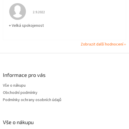
Hodnocení obchodu je 5 z 5 hvězdiček.
2.9.2022
+ Velká spokojenost
Zobrazit další hodnocení
Z
á
p
a
Informace pro vás
t
Vše o nákupu
í
Obchodní podmínky
Podmínky ochrany osobních údajů
Vše o nákupu