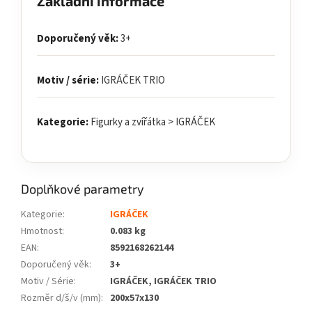
Základní informace
Doporučený věk:
3+
Motiv / série:
IGRÁČEK TRIO
Kategorie:
Figurky a zvířátka > IGRÁČEK
Doplňkové parametry
Kategorie
:
IGRÁČEK
Hmotnost
:
0.083 kg
EAN
:
8592168262144
Doporučený věk
:
3+
Motiv / Série
:
IGRÁČEK, IGRÁČEK TRIO
Rozměr d/š/v (mm)
:
200x57x130