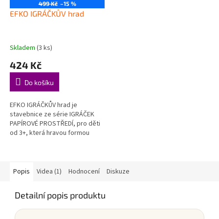
499 Kč
–15 %
EFKO IGRÁČKŮV hrad
Skladem
(3 ks)
424 Kč
Do košíku
EFKO IGRÁČKŮV hrad je
stavebnice ze série IGRÁČEK
PAPÍROVÉ PROSTŘEDÍ, pro děti
od 3+, která hravou formou
podporuje děti při objevování,
hraní a rozvoji důležitých
dovedností....
Popis
Videa (1)
Hodnocení
Diskuze
Detailní popis produktu