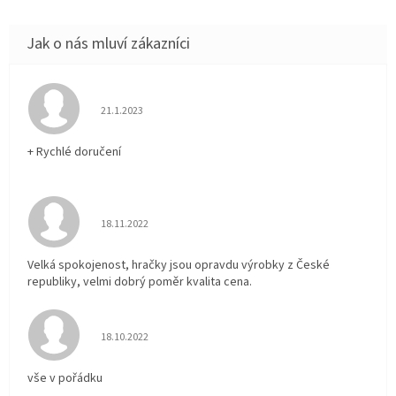
Hodnocení obchodu je 5 z 5 hvězdiček.
21.1.2023
+ Rychlé doručení
Hodnocení obchodu je 5 z 5 hvězdiček.
18.11.2022
Velká spokojenost, hračky jsou opravdu výrobky z České
republiky, velmi dobrý poměr kvalita cena.
Hodnocení obchodu je 5 z 5 hvězdiček.
18.10.2022
vše v pořádku