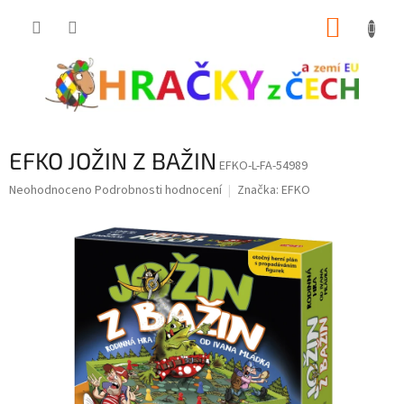
Přejít
NÁKUP
na
obsah
KOŠÍK
EFKO JOŽIN Z BAŽIN
EFKO-L-FA-54989
Průměrné
Neohodnoceno
Podrobnosti hodnocení
Značka:
EFKO
hodnocení
produktu
je
0,0
z
5
hvězdiček.