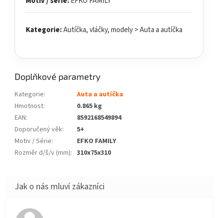
Motiv / série:
EFKO FAMILY
Kategorie:
Autíčka, vláčky, modely > Auta a autíčka
Doplňkové parametry
Kategorie
:
Auta a autíčka
Hmotnost
:
0.865 kg
EAN
:
8592168549894
Doporučený věk
:
5+
Motiv / Série
:
EFKO FAMILY
Rozměr d/š/v (mm)
:
310x75x310