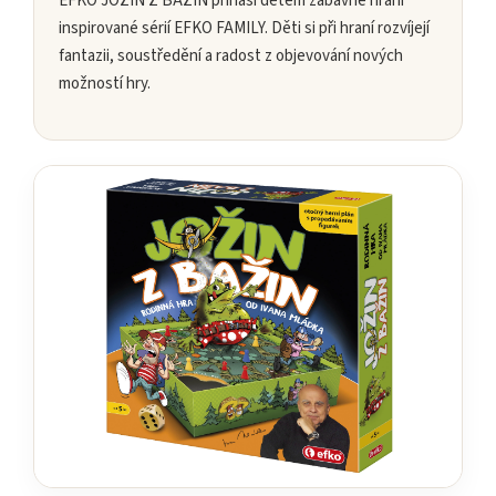
EFKO JOŽIN Z BAŽIN přináší dětem zábavné hraní
inspirované sérií EFKO FAMILY. Děti si při hraní rozvíjejí
fantazii, soustředění a radost z objevování nových
možností hry.