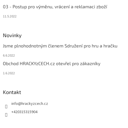
03 - Postup pro výměnu, vrácení a reklamaci zboží
11.5.2022
Novinky
Jsme plnohodnotným členem Sdružení pro hru a hračku
6.6.2022
Obchod HRACKYzCECH.cz otevřel pro zákazníky
1.6.2022
Kontakt
info
@
hrackyzcech.cz
+420315315904