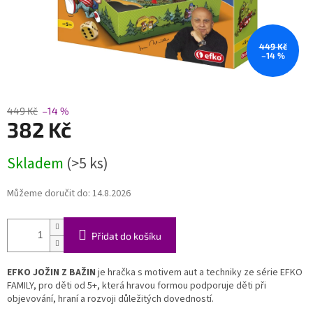
449 Kč
–14 %
449 Kč
–14 %
382 Kč
Měrná
Skladem
(>5 ks)
cena:
Můžeme doručit do:
14.8.2026
Přidat do košíku
EFKO JOŽIN Z BAŽIN
je hračka s motivem aut a techniky ze série EFKO
FAMILY, pro děti od 5+, která hravou formou podporuje děti při
objevování, hraní a rozvoji důležitých dovedností.