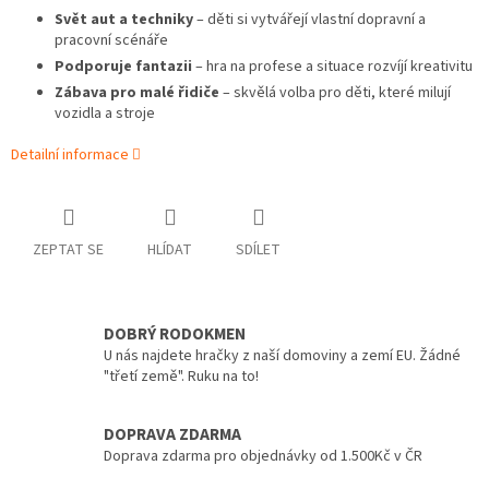
Svět aut a techniky
– děti si vytvářejí vlastní dopravní a
pracovní scénáře
Podporuje fantazii
– hra na profese a situace rozvíjí kreativitu
Zábava pro malé řidiče
– skvělá volba pro děti, které milují
vozidla a stroje
Detailní informace
ZEPTAT SE
HLÍDAT
SDÍLET
DOBRÝ RODOKMEN
U nás najdete hračky z naší domoviny a zemí EU. Žádné
"třetí země". Ruku na to!
DOPRAVA ZDARMA
Doprava zdarma pro objednávky od 1.500Kč v ČR