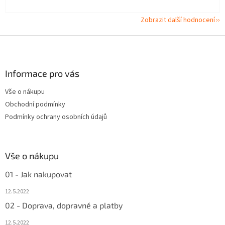
Zobrazit další hodnocení
Z
á
p
a
Informace pro vás
t
Vše o nákupu
í
Obchodní podmínky
Podmínky ochrany osobních údajů
Vše o nákupu
01 - Jak nakupovat
12.5.2022
02 - Doprava, dopravné a platby
12.5.2022