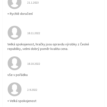
Hodnocení obchodu je 5 z 5 hvězdiček.
21.1.2023
+ Rychlé doručení
Hodnocení obchodu je 5 z 5 hvězdiček.
18.11.2022
Velká spokojenost, hračky jsou opravdu výrobky z České
republiky, velmi dobrý poměr kvalita cena.
Hodnocení obchodu je 5 z 5 hvězdiček.
18.10.2022
vše v pořádku
Hodnocení obchodu je 5 z 5 hvězdiček.
2.9.2022
+ Velká spokojenost