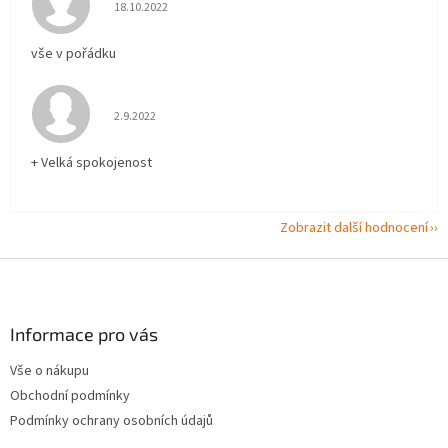
Hodnocení obchodu je 5 z 5 hvězdiček.
18.10.2022
vše v pořádku
Hodnocení obchodu je 5 z 5 hvězdiček.
2.9.2022
+ Velká spokojenost
Zobrazit další hodnocení
Z
á
p
a
Informace pro vás
t
Vše o nákupu
í
Obchodní podmínky
Podmínky ochrany osobních údajů