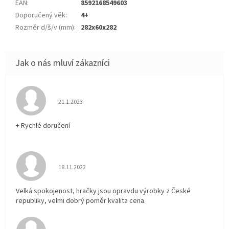
EAN
:
8592168549603
Doporučený věk
:
4+
Rozměr d/š/v (mm)
:
282x60x282
Hodnocení obchodu je 5 z 5 hvězdiček.
21.1.2023
+ Rychlé doručení
Hodnocení obchodu je 5 z 5 hvězdiček.
18.11.2022
Velká spokojenost, hračky jsou opravdu výrobky z České
republiky, velmi dobrý poměr kvalita cena.