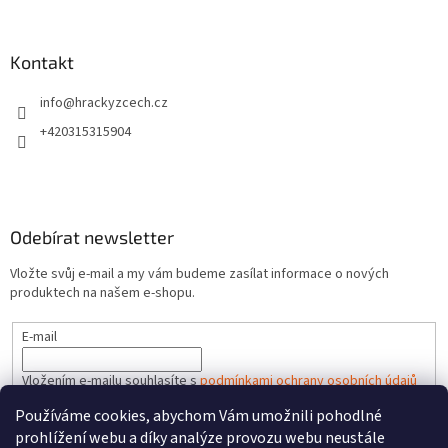
Kontakt
info
@
hrackyzcech.cz
+420315315904
Odebírat newsletter
Vložte svůj e-mail a my vám budeme zasílat informace o nových
produktech na našem e-shopu.
E-mail
Vložením e-mailu souhlasíte s
podmínkami ochrany osobních údajů
Používáme cookies, abychom Vám umožnili pohodlné
PŘIHLÁSIT SE
prohlížení webu a díky analýze provozu webu neustále