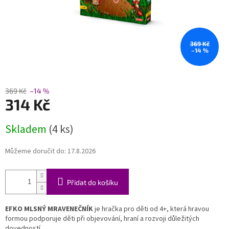
369 Kč
–14 %
369 Kč
–14 %
314 Kč
Měrná
Skladem
(4 ks)
cena:
Můžeme doručit do:
17.8.2026
Přidat do košíku
EFKO MLSNÝ MRAVENEČNÍK
je hračka pro děti od 4+, která hravou
formou podporuje děti při objevování, hraní a rozvoji důležitých
dovedností.