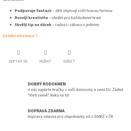
Podporuje fantazii
– děti objevují svět hravou formou
Rozvíjí kreativitu
– ideální pro každodenní hraní
Skvělý tip na dárek
– radost i zábava v jednom
Detailní informace
ZEPTAT SE
HLÍDAT
SDÍLET
DOBRÝ RODOKMEN
U nás najdete hračky z naší domoviny a zemí EU. Žádné
"třetí země". Ruku na to!
DOPRAVA ZDARMA
Doprava zdarma pro objednávky od 1.500Kč v ČR