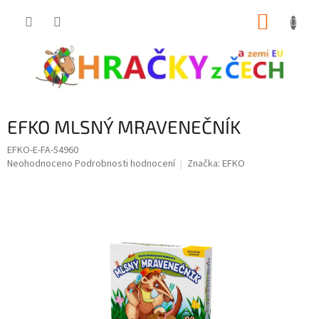
Přejít
NÁKUP
na
obsah
KOŠÍK
EFKO MLSNÝ MRAVENEČNÍK
EFKO-E-FA-54960
Průměrné
Neohodnoceno
Podrobnosti hodnocení
Značka:
EFKO
hodnocení
produktu
je
0,0
z
5
hvězdiček.