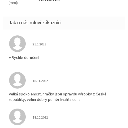
275x140x180
(mm)
:
Hodnocení obchodu je 5 z 5 hvězdiček.
21.1.2023
+ Rychlé doručení
Hodnocení obchodu je 5 z 5 hvězdiček.
18.11.2022
Velká spokojenost, hračky jsou opravdu výrobky z České
republiky, velmi dobrý poměr kvalita cena.
Hodnocení obchodu je 5 z 5 hvězdiček.
18.10.2022