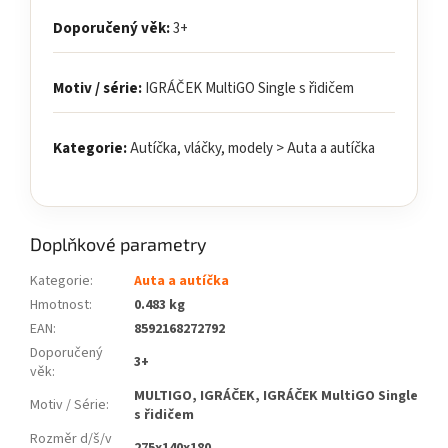
Doporučený věk:
3+
Motiv / série:
IGRÁČEK MultiGO Single s řidičem
Kategorie:
Autíčka, vláčky, modely > Auta a autíčka
Doplňkové parametry
Kategorie
:
Auta a autíčka
Hmotnost
:
0.483 kg
EAN
:
8592168272792
Doporučený
3+
věk
:
MULTIGO, IGRÁČEK, IGRÁČEK MultiGO Single
Motiv / Série
:
s řidičem
Rozměr d/š/v