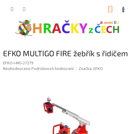
Přejít
NÁKUP
na
obsah
KOŠÍK
EFKO MULTIGO FIRE žebřík s řidičem
EFKO-I-MG-27279
Průměrné
Neohodnoceno
Podrobnosti hodnocení
Značka:
EFKO
hodnocení
produktu
je
0,0
z
5
hvězdiček.