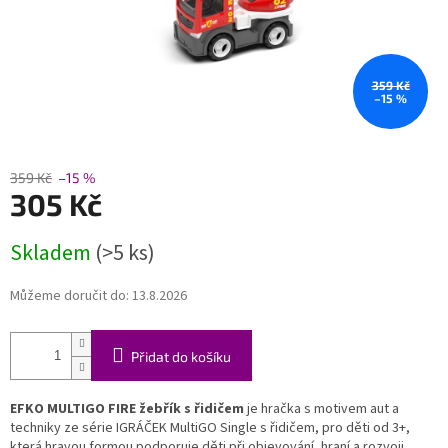
359 Kč
–15 %
359 Kč
–15 %
305 Kč
Měrná
Skladem
(>5 ks)
cena:
Můžeme doručit do:
13.8.2026
Přidat do košíku
EFKO MULTIGO FIRE žebřík s řidičem
je hračka s motivem aut a
techniky ze série IGRÁČEK MultiGO Single s řidičem, pro děti od 3+,
která hravou formou podporuje děti při objevování, hraní a rozvoji