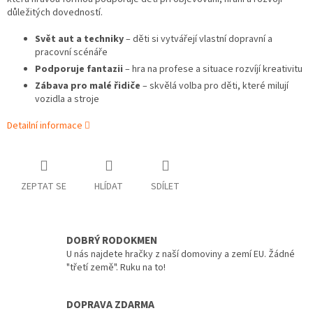
důležitých dovedností.
Svět aut a techniky
– děti si vytvářejí vlastní dopravní a
pracovní scénáře
Podporuje fantazii
– hra na profese a situace rozvíjí kreativitu
Zábava pro malé řidiče
– skvělá volba pro děti, které milují
vozidla a stroje
Detailní informace
ZEPTAT SE
HLÍDAT
SDÍLET
DOBRÝ RODOKMEN
U nás najdete hračky z naší domoviny a zemí EU. Žádné
"třetí země". Ruku na to!
DOPRAVA ZDARMA