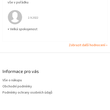
vše v pořádku
Hodnocení obchodu je 5 z 5 hvězdiček.
2.9.2022
+ Velká spokojenost
Zobrazit další hodnocení
Z
á
p
a
Informace pro vás
t
Vše o nákupu
í
Obchodní podmínky
Podmínky ochrany osobních údajů