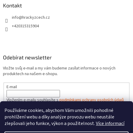
Kontakt
info
@
hrackyzcech.cz
+420315315904
Odebírat newsletter
Vložte svůj e-mail a my vám budeme zasílat informace o nových
produktech na našem e-shopu.
E-mail
Vložením e-mailu souhlasíte s
podmínkami ochrany osobních údajů
Používáme cookies, abychom Vám umožnili pohodlné
PŘIHLÁSIT SE
prohlížení webu a díky analýze provozu webu neustále
zlepšovali jeho funkce, výkon a použitelnost.
Více informací