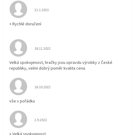
Hodnocení obchodu je 5 z 5 hvězdiček.
21.1.2023
+ Rychlé doručení
Hodnocení obchodu je 5 z 5 hvězdiček.
18.11.2022
Velká spokojenost, hračky jsou opravdu výrobky z České
republiky, velmi dobrý poměr kvalita cena.
Hodnocení obchodu je 5 z 5 hvězdiček.
18.10.2022
vše v pořádku
Hodnocení obchodu je 5 z 5 hvězdiček.
2.9.2022
+ Velká spokojenost