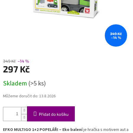
349 Kč
–14 %
349 Kč
–14 %
297 Kč
Měrná
Skladem
(>5 ks)
cena:
Můžeme doručit do:
13.8.2026
Přidat do košíku
EFKO MULTIGO 1+2 POPELÁŘI – Eko balení
je hračka s motivem aut a