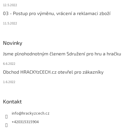
12.5.2022
03 - Postup pro výměnu, vrácení a reklamaci zboží
11.5.2022
Novinky
Jsme plnohodnotným členem Sdružení pro hru a hračku
6.6.2022
Obchod HRACKYzCECH.cz otevřel pro zákazníky
1.6.2022
Kontakt
info
@
hrackyzcech.cz
+420315315904