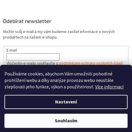
Odebírat newsletter
Vložte svůj e-mail a my vám budeme zasílat informace o nových
produktech na našem e-shopu.
E-mail
Vložením e-mailu souhlasíte s
podmínkami ochrany osobních údajů
Používáme cookies, abychom Vám umožnili pohodlné
PŘIHLÁSIT SE
prohlížení webu a díky analýze provozu webu neustále
zlepšovali jeho funkce, výkon a použitelnost.
Více informací
Nastavení
Vytvořil Shoptet
Souhlasím
Copyright 2026
HRACKYzCECH.cz
. Všechna práva vyhrazena.