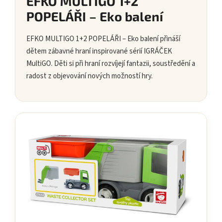
EFKO MULTIGO 1+2
POPELÁŘI – Eko balení
EFKO MULTIGO 1+2 POPELÁŘI – Eko balení přináší
dětem zábavné hraní inspirované sérií IGRÁČEK
MultiGO. Děti si při hraní rozvíjejí fantazii, soustředění a
radost z objevování nových možností hry.