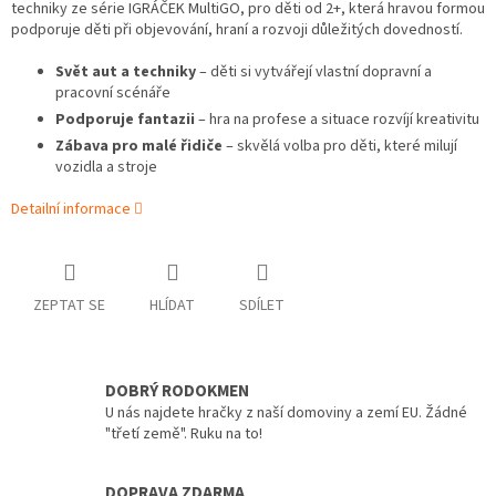
techniky ze série IGRÁČEK MultiGO, pro děti od 2+, která hravou formou
podporuje děti při objevování, hraní a rozvoji důležitých dovedností.
Svět aut a techniky
– děti si vytvářejí vlastní dopravní a
pracovní scénáře
Podporuje fantazii
– hra na profese a situace rozvíjí kreativitu
Zábava pro malé řidiče
– skvělá volba pro děti, které milují
vozidla a stroje
Detailní informace
ZEPTAT SE
HLÍDAT
SDÍLET
DOBRÝ RODOKMEN
U nás najdete hračky z naší domoviny a zemí EU. Žádné
"třetí země". Ruku na to!
DOPRAVA ZDARMA