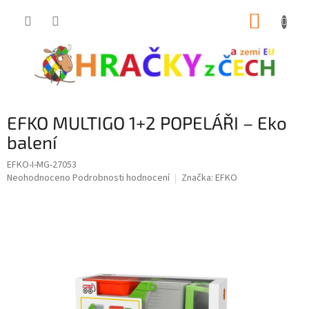
Přejít
NÁKUP
na
obsah
KOŠÍK
EFKO MULTIGO 1+2 POPELÁŘI – Eko
balení
EFKO-I-MG-27053
Průměrné
Neohodnoceno
Podrobnosti hodnocení
Značka:
EFKO
hodnocení
produktu
je
0,0
z
5
hvězdiček.