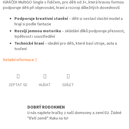
IGRÁČEK MultiGO Single s řidičem, pro děti od 3+, která hravou formou
podporuje děti při objevování, hraní a rozvoji důležitých dovedností.
Podporuje kreativní stavění
– děti si sestaví vlastní model a
hrají si podle fantazie
Rozvíjí jemnou motoriku
– skládání dílků podporuje přesnost,
trpělivost i soustředění
Technické hraní
– ideální pro děti, které baví stroje, auta a
tvoření
Detailní informace
ZEPTAT SE
HLÍDAT
SDÍLET
DOBRÝ RODOKMEN
U nás najdete hračky z naší domoviny a zemí EU. Žádné
"třetí země". Ruku na to!