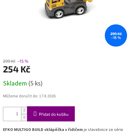
299 Kč
–15 %
299 Kč
–15 %
254 Kč
Měrná
Skladem
(5 ks)
cena:
Můžeme doručit do:
17.8.2026
Přidat do košíku
EFKO MULTIGO BUILD sklápěčka s řidičem
je stavebnice ze série