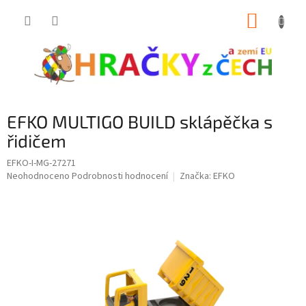
Přejít
NÁKUP
na
obsah
KOŠÍK
EFKO MULTIGO BUILD sklápěčka s
řidičem
EFKO-I-MG-27271
Průměrné
Neohodnoceno
Podrobnosti hodnocení
Značka:
EFKO
hodnocení
produktu
je
0,0
z
5
hvězdiček.