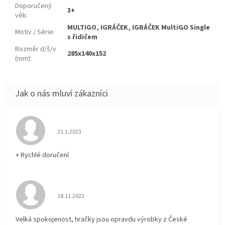
Doporučený
3+
věk
:
MULTIGO, IGRÁČEK, IGRÁČEK MultiGO Single
Motiv / Série
:
s řidičem
Rozměr d/š/v
285x140x152
(mm)
:
Hodnocení obchodu je 5 z 5 hvězdiček.
21.1.2023
+ Rychlé doručení
Hodnocení obchodu je 5 z 5 hvězdiček.
18.11.2022
Velká spokojenost, hračky jsou opravdu výrobky z České