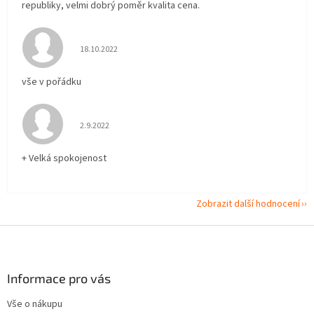
republiky, velmi dobrý poměr kvalita cena.
Hodnocení obchodu je 5 z 5 hvězdiček.
18.10.2022
vše v pořádku
Hodnocení obchodu je 5 z 5 hvězdiček.
2.9.2022
+ Velká spokojenost
Zobrazit další hodnocení
Z
á
p
a
Informace pro vás
t
Vše o nákupu
í