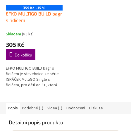
359 Kč
–15 %
EFKO MULTIGO BUILD bagr
s řidičem
Skladem
(>5 ks)
305 Kč
Do košíku
EFKO MULTIGO BUILD bagr s
řidičem je stavebnice ze série
IGRÁČEK MultiGO Single s
řidičem, pro děti od 3+, která
hravou formou podporuje děti
při objevování, hraní a rozvoji...
Popis
Podobné (1)
Videa (1)
Hodnocení
Diskuze
Detailní popis produktu