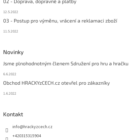
02 - Doprava, dopravné a platby
12.5.2022
03 - Postup pro výměnu, vrácení a reklamaci zboží
11.5.2022
Novinky
Jsme plnohodnotným členem Sdružení pro hru a hračku
6.6.2022
Obchod HRACKYzCECH.cz otevřel pro zákazníky
1.6.2022
Kontakt
info
@
hrackyzcech.cz
+420315315904