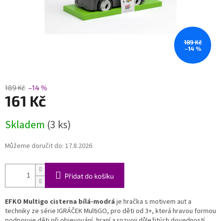
189 Kč
–14 %
189 Kč
–14 %
161 Kč
Měrná
Skladem
(3 ks)
cena:
Můžeme doručit do:
17.8.2026
Přidat do košíku
EFKO Multigo cisterna bílá-modrá
je hračka s motivem aut a
techniky ze série IGRÁČEK MultiGO, pro děti od 3+, která hravou formou
podporuje děti při objevování, hraní a rozvoji důležitých dovedností.