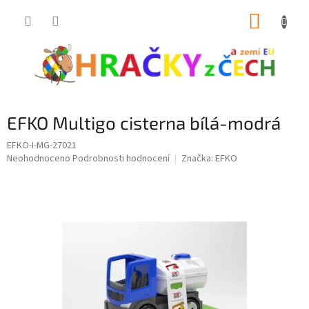
Přejít
NÁKUP
na
obsah
KOŠÍK
EFKO Multigo cisterna bílá-modrá
EFKO-I-MG-27021
Průměrné
Neohodnoceno
Podrobnosti hodnocení
Značka:
EFKO
hodnocení
produktu
je
0,0
z
5
hvězdiček.