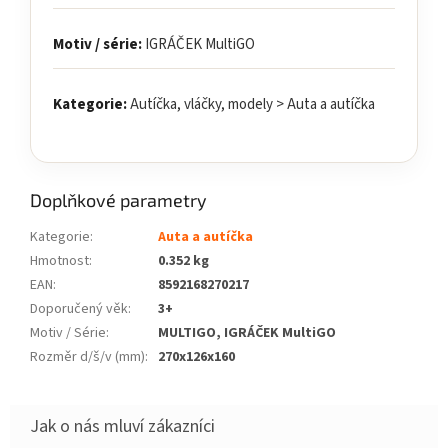
Motiv / série:
IGRÁČEK MultiGO
Kategorie:
Autíčka, vláčky, modely > Auta a autíčka
Doplňkové parametry
Kategorie
:
Auta a autíčka
Hmotnost
:
0.352 kg
EAN
:
8592168270217
Doporučený věk
:
3+
Motiv / Série
:
MULTIGO, IGRÁČEK MultiGO
Rozměr d/š/v (mm)
:
270x126x160