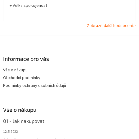
+ Velká spokojenost
Zobrazit další hodnocení
Z
á
p
a
Informace pro vás
t
Vše o nákupu
í
Obchodní podmínky
Podmínky ochrany osobních údajů
Vše o nákupu
01 - Jak nakupovat
12.5.2022