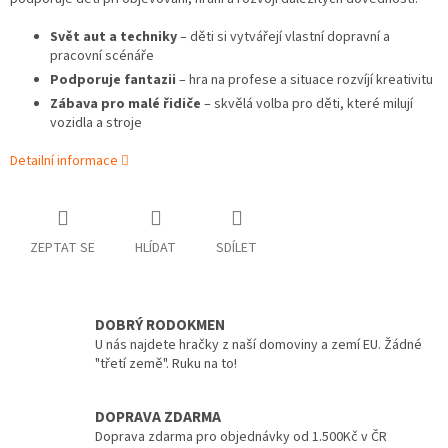
Svět aut a techniky
– děti si vytvářejí vlastní dopravní a
pracovní scénáře
Podporuje fantazii
– hra na profese a situace rozvíjí kreativitu
Zábava pro malé řidiče
– skvělá volba pro děti, které milují
vozidla a stroje
Detailní informace
ZEPTAT SE
HLÍDAT
SDÍLET
DOBRÝ RODOKMEN
U nás najdete hračky z naší domoviny a zemí EU. Žádné
"třetí země". Ruku na to!
DOPRAVA ZDARMA
Doprava zdarma pro objednávky od 1.500Kč v ČR