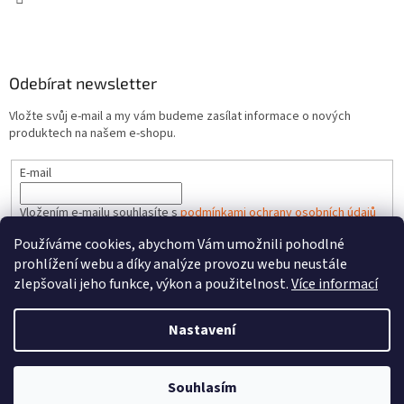
Odebírat newsletter
Vložte svůj e-mail a my vám budeme zasílat informace o nových
produktech na našem e-shopu.
E-mail
Vložením e-mailu souhlasíte s
podmínkami ochrany osobních údajů
Používáme cookies, abychom Vám umožnili pohodlné
PŘIHLÁSIT SE
prohlížení webu a díky analýze provozu webu neustále
zlepšovali jeho funkce, výkon a použitelnost.
Více informací
Nastavení
Vytvořil Shoptet
Souhlasím
Copyright 2026
HRACKYzCECH.cz
. Všechna práva vyhrazena.