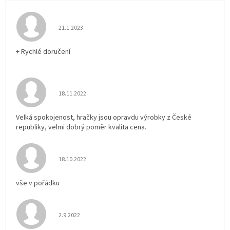
Hodnocení obchodu je 5 z 5 hvězdiček.
21.1.2023
+ Rychlé doručení
Hodnocení obchodu je 5 z 5 hvězdiček.
18.11.2022
Velká spokojenost, hračky jsou opravdu výrobky z České
republiky, velmi dobrý poměr kvalita cena.
Hodnocení obchodu je 5 z 5 hvězdiček.
18.10.2022
vše v pořádku
Hodnocení obchodu je 5 z 5 hvězdiček.
2.9.2022