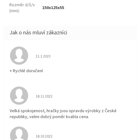
Rozměr d/š/v
150x125x55
(mm)
:
Hodnocení obchodu je 5 z 5 hvězdiček.
21.1.2023
+ Rychlé doručení
Hodnocení obchodu je 5 z 5 hvězdiček.
18.11.2022
Velká spokojenost, hračky jsou opravdu výrobky z České
republiky, velmi dobrý poměr kvalita cena.
Hodnocení obchodu je 5 z 5 hvězdiček.
18.10.2022