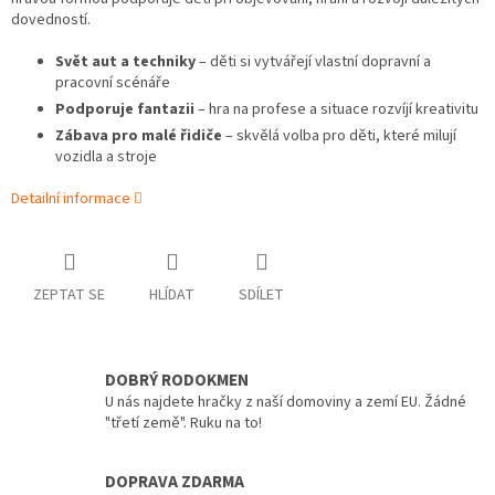
dovedností.
Svět aut a techniky
– děti si vytvářejí vlastní dopravní a
pracovní scénáře
Podporuje fantazii
– hra na profese a situace rozvíjí kreativitu
Zábava pro malé řidiče
– skvělá volba pro děti, které milují
vozidla a stroje
Detailní informace
ZEPTAT SE
HLÍDAT
SDÍLET
DOBRÝ RODOKMEN
U nás najdete hračky z naší domoviny a zemí EU. Žádné
"třetí země". Ruku na to!
DOPRAVA ZDARMA