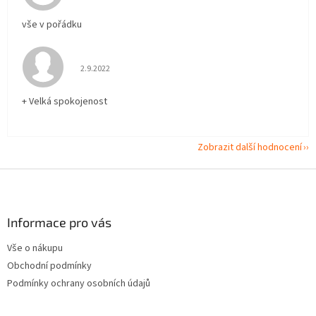
vše v pořádku
Hodnocení obchodu je 5 z 5 hvězdiček.
2.9.2022
+ Velká spokojenost
Zobrazit další hodnocení
Z
á
p
a
Informace pro vás
t
Vše o nákupu
í
Obchodní podmínky
Podmínky ochrany osobních údajů