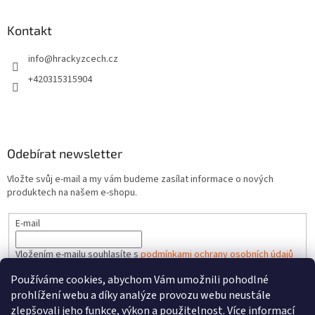
Kontakt
info
@
hrackyzcech.cz
+420315315904
Odebírat newsletter
Vložte svůj e-mail a my vám budeme zasílat informace o nových
produktech na našem e-shopu.
E-mail
Vložením e-mailu souhlasíte s
podmínkami ochrany osobních údajů
Používáme cookies, abychom Vám umožnili pohodlné
PŘIHLÁSIT SE
prohlížení webu a díky analýze provozu webu neustále
zlepšovali jeho funkce, výkon a použitelnost.
Více informací