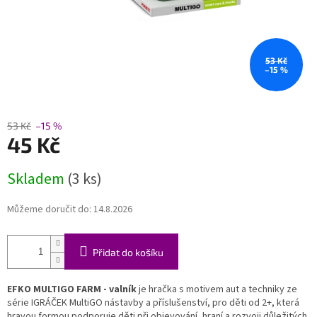
53 Kč
–15 %
53 Kč
–15 %
45 Kč
Měrná
Skladem
(3 ks)
cena:
Můžeme doručit do:
14.8.2026
Přidat do košíku
EFKO MULTIGO FARM - valník
je hračka s motivem aut a techniky ze
série IGRÁČEK MultiGO nástavby a příslušenství, pro děti od 2+, která
hravou formou podporuje děti při objevování, hraní a rozvoji důležitých