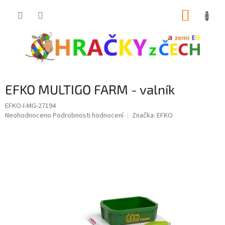
Přejít
NÁKUP
na
obsah
KOŠÍK
EFKO MULTIGO FARM - valník
EFKO-I-MG-27194
Průměrné
Neohodnoceno
Podrobnosti hodnocení
Značka:
EFKO
hodnocení
produktu
je
0,0
z
5
hvězdiček.