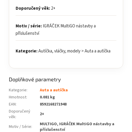
Doporučený věk:
2+
Motiv / série:
IGRÁČEK MultiGO nástavby a
příslušenství
Kategorie:
Autíčka, vláčky, modely > Auta a autíčka
Doplňkové parametry
Kategorie
:
Auta a autíčka
Hmotnost
:
0.081 kg
EAN
:
8592168271948
Doporučený
2+
věk
:
MULTIGO, IGRÁČEK MultiGO nástavby a
Motiv / Série
:
příslušenství