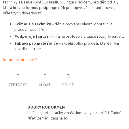
techniky ze série IGRÁČEK MultiGO Single s řidičem, pro děti od 3+,
která hravou formou podporuje děti při objevování, hraní a rozvoji
důležitých dovedností.
Svět aut a techniky
– děti si vytvářejí vlastní dopravní a
pracovní scénáře
Podporuje fantazii
– hra na profese a situace rozvíjí kreativitu
Zábava pro malé řidiče
– skvělá volba pro děti, které milují
vozidla a stroje
Detailní informace
ZEPTAT SE
HLÍDAT
SDÍLET
DOBRÝ RODOKMEN
U nás najdete hračky z naší domoviny a zemí EU. Žádné
"třetí země". Ruku na to!