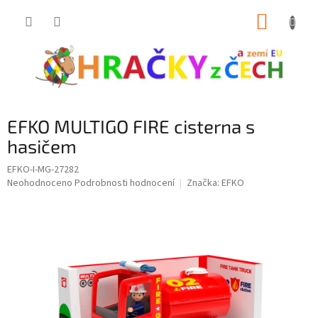
Přejít
NÁKUP
na
obsah
KOŠÍK
EFKO MULTIGO FIRE cisterna s
hasičem
EFKO-I-MG-27282
Průměrné
Neohodnoceno
Podrobnosti hodnocení
Značka:
EFKO
hodnocení
produktu
je
0,0
z
5
hvězdiček.