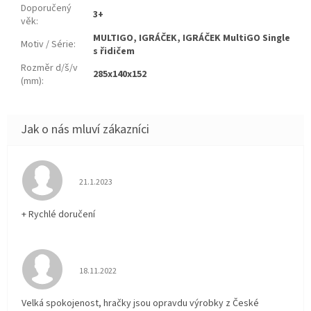
Doporučený
3+
věk
:
MULTIGO, IGRÁČEK, IGRÁČEK MultiGO Single
Motiv / Série
:
s řidičem
Rozměr d/š/v
285x140x152
(mm)
:
Hodnocení obchodu je 5 z 5 hvězdiček.
21.1.2023
+ Rychlé doručení
Hodnocení obchodu je 5 z 5 hvězdiček.
18.11.2022
Velká spokojenost, hračky jsou opravdu výrobky z České