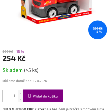
299 Kč
–15 %
299 Kč
–15 %
254 Kč
Měrná
Skladem
(>5 ks)
cena:
Můžeme doručit do:
17.8.2026
Přidat do košíku
EFKO MULTIGO FIRE cisterna s hasičem
je hračka s motivem aut a