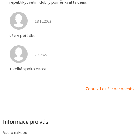
republiky, velmi dobrý poměr kvalita cena.
Hodnocení obchodu je 5 z 5 hvězdiček.
18.10.2022
vše v pořádku
Hodnocení obchodu je 5 z 5 hvězdiček.
2.9.2022
+ Velká spokojenost
Zobrazit další hodnocení
Z
á
p
a
Informace pro vás
t
Vše o nákupu
í