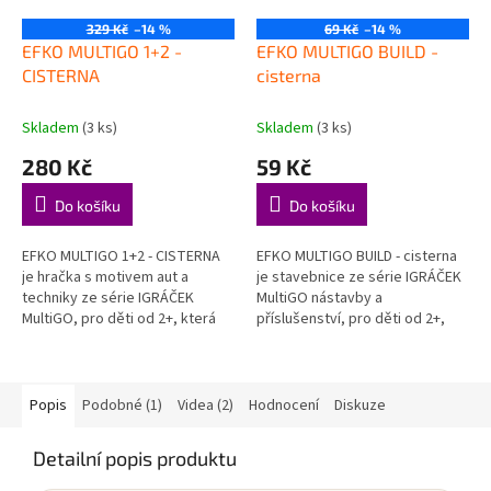
329 Kč
–14 %
69 Kč
–14 %
EFKO MULTIGO 1+2 -
EFKO MULTIGO BUILD -
CISTERNA
cisterna
Skladem
(3 ks)
Skladem
(3 ks)
280 Kč
59 Kč
Do košíku
Do košíku
EFKO MULTIGO 1+2 - CISTERNA
EFKO MULTIGO BUILD - cisterna
je hračka s motivem aut a
je stavebnice ze série IGRÁČEK
techniky ze série IGRÁČEK
MultiGO nástavby a
MultiGO, pro děti od 2+, která
příslušenství, pro děti od 2+,
hravou formou podporuje děti
která hravou formou podporuje
při objevování, hraní a rozvoji...
děti při objevování, hraní a
rozvoji...
Popis
Podobné (1)
Videa (2)
Hodnocení
Diskuze
Detailní popis produktu