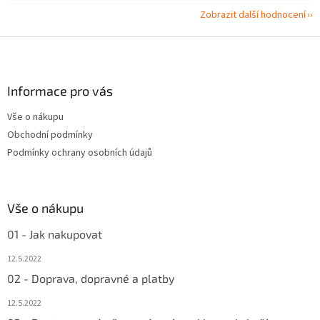
Zobrazit další hodnocení
Z
á
p
a
Informace pro vás
t
Vše o nákupu
í
Obchodní podmínky
Podmínky ochrany osobních údajů
Vše o nákupu
01 - Jak nakupovat
12.5.2022
02 - Doprava, dopravné a platby
12.5.2022