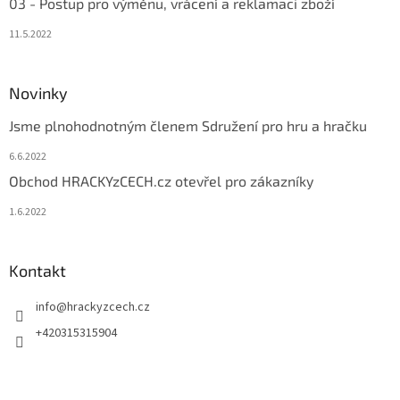
03 - Postup pro výměnu, vrácení a reklamaci zboží
11.5.2022
Novinky
Jsme plnohodnotným členem Sdružení pro hru a hračku
6.6.2022
Obchod HRACKYzCECH.cz otevřel pro zákazníky
1.6.2022
Kontakt
info
@
hrackyzcech.cz
+420315315904