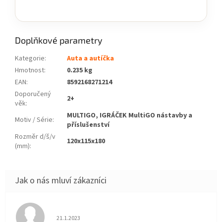
Doplňkové parametry
Kategorie
:
Auta a autíčka
Hmotnost
:
0.235 kg
EAN
:
8592168271214
Doporučený
2+
věk
:
MULTIGO, IGRÁČEK MultiGO nástavby a
Motiv / Série
:
příslušenství
Rozměr d/š/v
120x115x180
(mm)
:
Hodnocení obchodu je 5 z 5 hvězdiček.
21.1.2023