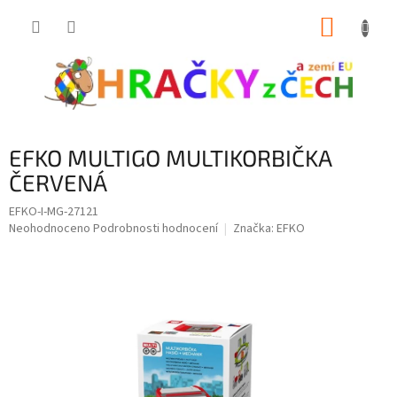
Přejít
NÁKUP
na
obsah
KOŠÍK
EFKO MULTIGO MULTIKORBIČKA
ČERVENÁ
EFKO-I-MG-27121
Průměrné
Neohodnoceno
Podrobnosti hodnocení
Značka:
EFKO
hodnocení
produktu
je
0,0
z
5
hvězdiček.