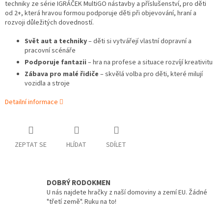
techniky ze série IGRÁČEK MultiGO nástavby a příslušenství, pro děti
od 2+, která hravou formou podporuje děti při objevování, hraní a
rozvoji důležitých dovedností.
Svět aut a techniky
– děti si vytvářejí vlastní dopravní a
pracovní scénáře
Podporuje fantazii
– hra na profese a situace rozvíjí kreativitu
Zábava pro malé řidiče
– skvělá volba pro děti, které milují
vozidla a stroje
Detailní informace
ZEPTAT SE
HLÍDAT
SDÍLET
DOBRÝ RODOKMEN
U nás najdete hračky z naší domoviny a zemí EU. Žádné
"třetí země". Ruku na to!