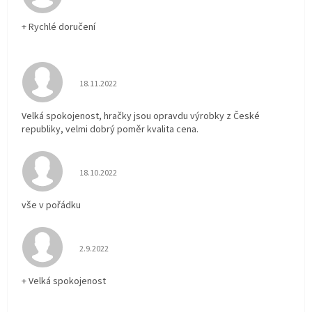
+ Rychlé doručení
Hodnocení obchodu je 5 z 5 hvězdiček.
18.11.2022
Velká spokojenost, hračky jsou opravdu výrobky z České
republiky, velmi dobrý poměr kvalita cena.
Hodnocení obchodu je 5 z 5 hvězdiček.
18.10.2022
vše v pořádku
Hodnocení obchodu je 5 z 5 hvězdiček.
2.9.2022
+ Velká spokojenost