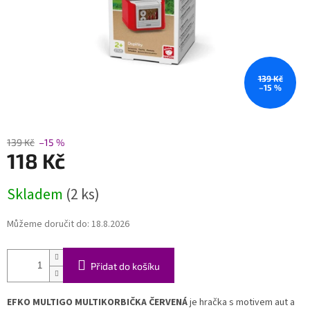
139 Kč
–15 %
139 Kč
–15 %
118 Kč
Měrná
Skladem
(2 ks)
cena:
Můžeme doručit do:
18.8.2026
Přidat do košíku
EFKO MULTIGO MULTIKORBIČKA ČERVENÁ
je hračka s motivem aut a