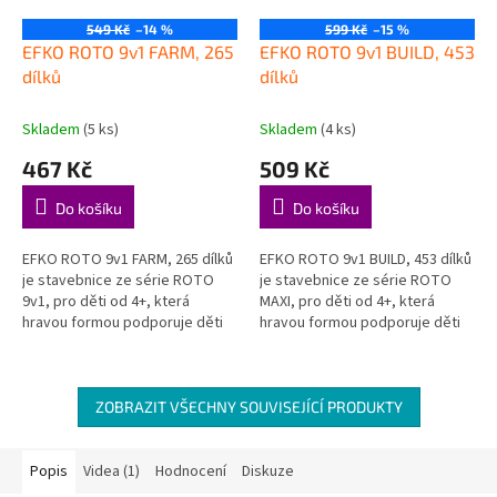
549 Kč
–14 %
599 Kč
–15 %
EFKO ROTO 9v1 FARM, 265
EFKO ROTO 9v1 BUILD, 453
dílků
dílků
Skladem
(5 ks)
Skladem
(4 ks)
467 Kč
509 Kč
Do košíku
Do košíku
EFKO ROTO 9v1 FARM, 265 dílků
EFKO ROTO 9v1 BUILD, 453 dílků
je stavebnice ze série ROTO
je stavebnice ze série ROTO
9v1, pro děti od 4+, která
MAXI, pro děti od 4+, která
hravou formou podporuje děti
hravou formou podporuje děti
při objevování, hraní a rozvoji
při objevování, hraní a rozvoji
důležitých dovedností....
důležitých dovedností....
ZOBRAZIT VŠECHNY SOUVISEJÍCÍ PRODUKTY
Popis
Videa (1)
Hodnocení
Diskuze