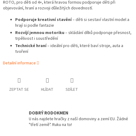
ROTO, pro děti od 4+, která hravou formou podporuje děti při
objevování, hraní a rozvoji důležitých dovedností.
Podporuje kreativní stavění
– děti si sestaví vlastní model a
hrají si podle fantazie
Rozvíjí jemnou motoriku
– skládání dílků podporuje přesnost,
trpělivost i soustředění
Technické hraní
– ideální pro děti, které baví stroje, auta a
tvoření
Detailní informace
ZEPTAT SE
HLÍDAT
SDÍLET
DOBRÝ RODOKMEN
U nás najdete hračky z naší domoviny a zemí EU. Žádné
"třetí země". Ruku na to!