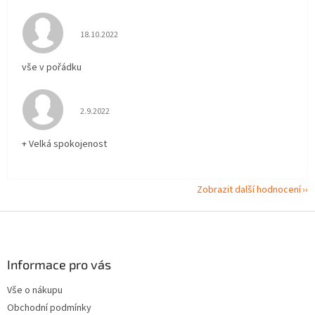
Hodnocení obchodu je 5 z 5 hvězdiček.
18.10.2022
vše v pořádku
Hodnocení obchodu je 5 z 5 hvězdiček.
2.9.2022
+ Velká spokojenost
Zobrazit další hodnocení
Z
á
p
a
Informace pro vás
t
Vše o nákupu
í
Obchodní podmínky