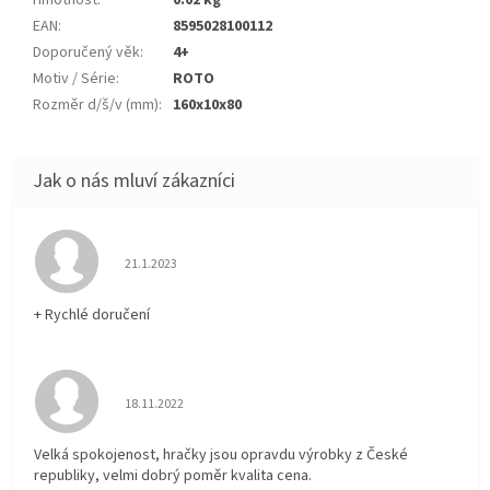
Hmotnost
:
0.02 kg
EAN
:
8595028100112
Doporučený věk
:
4+
Motiv / Série
:
ROTO
Rozměr d/š/v (mm)
:
160x10x80
Hodnocení obchodu je 5 z 5 hvězdiček.
21.1.2023
+ Rychlé doručení
Hodnocení obchodu je 5 z 5 hvězdiček.
18.11.2022
Velká spokojenost, hračky jsou opravdu výrobky z České
republiky, velmi dobrý poměr kvalita cena.