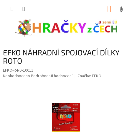
Přejít
NÁKUP
na
obsah
KOŠÍK
EFKO NÁHRADNÍ SPOJOVACÍ DÍLKY
ROTO
EFKO-R-ND-10011
Průměrné
Neohodnoceno
Podrobnosti hodnocení
Značka:
EFKO
hodnocení
produktu
je
0,0
z
5
hvězdiček.