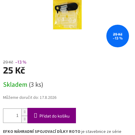
29 Kč
–13 %
29 Kč
–13 %
25 Kč
Měrná
Skladem
(3 ks)
cena:
Můžeme doručit do:
17.8.2026
Přidat do košíku
EFKO NÁHRADNÍ SPOJOVACÍ DÍLKY ROTO
je stavebnice ze série