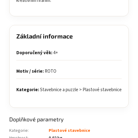
kreativním hraním.
Základní informace
Doporučený věk:
4+
Motiv / série:
ROTO
Kategorie:
Stavebnice a puzzle > Plastové stavebnice
Doplňkové parametry
Kategorie
:
Plastové stavebnice