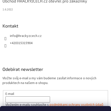
Obchod HRACKYzCECH.cz otevřel pro zákazníky
1.6.2022
Kontakt
info
@
hrackyzcech.cz
+420315315904
Odebírat newsletter
Vložte svůj e-mail a my vám budeme zasílat informace o nových
produktech na našem e-shopu.
E-mail
Vložením e-mailu souhlasíte s
podmínkami ochrany osobních údajů