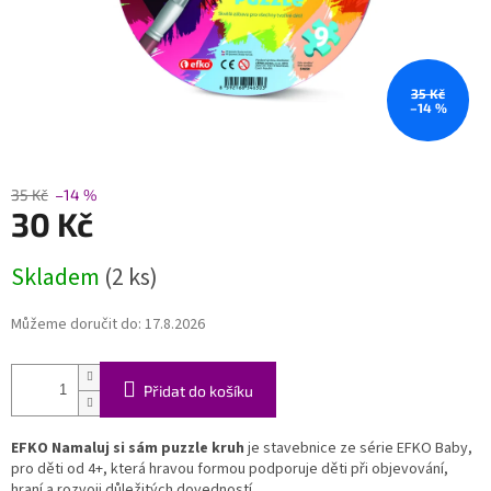
35 Kč
–14 %
35 Kč
–14 %
30 Kč
Měrná
Skladem
(2 ks)
cena:
Můžeme doručit do:
17.8.2026
Přidat do košíku
EFKO Namaluj si sám puzzle kruh
je stavebnice ze série EFKO Baby,
pro děti od 4+, která hravou formou podporuje děti při objevování,
hraní a rozvoji důležitých dovedností.