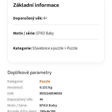
Základní informace
Doporučený věk:
4+
Motiv / série:
EFKO Baby
Kategorie:
Stavebnice a puzzle > Puzzle
Doplňkové parametry
Kategorie
:
Puzzle
Hmotnost
:
0.131 kg
EAN
:
8592168546503
Doporučený věk
:
4+
Motiv / Série
:
EFKO Baby
Rozměr d/š/v (mm)
:
280x4x280