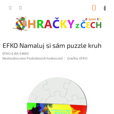
Přejít
NÁKUP
na
obsah
KOŠÍK
EFKO Namaluj si sám puzzle kruh
EFKO-E-BA-54650
Průměrné
Neohodnoceno
Podrobnosti hodnocení
Značka:
EFKO
hodnocení
produktu
je
0,0
z
5
hvězdiček.