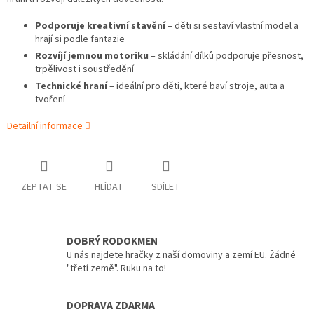
Podporuje kreativní stavění
– děti si sestaví vlastní model a
hrají si podle fantazie
Rozvíjí jemnou motoriku
– skládání dílků podporuje přesnost,
trpělivost i soustředění
Technické hraní
– ideální pro děti, které baví stroje, auta a
tvoření
Detailní informace
ZEPTAT SE
HLÍDAT
SDÍLET
DOBRÝ RODOKMEN
U nás najdete hračky z naší domoviny a zemí EU. Žádné
"třetí země". Ruku na to!
DOPRAVA ZDARMA