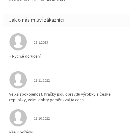
Hodnocení obchodu je 5 z 5 hvězdiček.
21.1.2023
+ Rychlé doručení
Hodnocení obchodu je 5 z 5 hvězdiček.
18.11.2022
Velká spokojenost, hračky jsou opravdu výrobky z České
republiky, velmi dobrý poměr kvalita cena.
Hodnocení obchodu je 5 z 5 hvězdiček.
18.10.2022
vše v pořádku