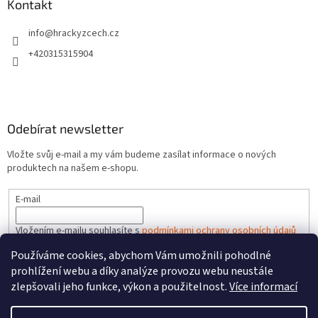
Kontakt
info
@
hrackyzcech.cz
+420315315904
Odebírat newsletter
Vložte svůj e-mail a my vám budeme zasílat informace o nových
produktech na našem e-shopu.
E-mail
Vložením e-mailu souhlasíte s
podmínkami ochrany osobních údajů
Používáme cookies, abychom Vám umožnili pohodlné
PŘIHLÁSIT SE
prohlížení webu a díky analýze provozu webu neustále
zlepšovali jeho funkce, výkon a použitelnost.
Více informací