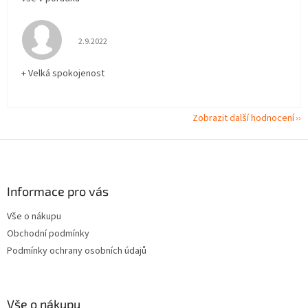
Hodnocení obchodu je 5 z 5 hvězdiček.
2.9.2022
+ Velká spokojenost
Zobrazit další hodnocení
Z
á
p
a
Informace pro vás
t
Vše o nákupu
í
Obchodní podmínky
Podmínky ochrany osobních údajů
Vše o nákupu