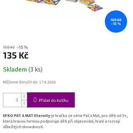
159 Kč
–15 %
159 Kč
–15 %
135 Kč
Měrná
Skladem
(3 ks)
cena:
Můžeme doručit do:
17.8.2026
Přidat do košíku
EFKO PAT A MAT Eternity
je hračka ze série Pat a Mat, pro děti od 5+,
která hravou formou podporuje děti při objevování, hraní a rozvoji
důležitých dovedností.