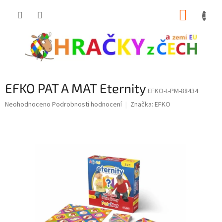
Přejít
NÁKUP
na
obsah
KOŠÍK
EFKO PAT A MAT Eternity
EFKO-L-PM-88434
Průměrné
Neohodnoceno
Podrobnosti hodnocení
Značka:
EFKO
hodnocení
produktu
je
0,0
z
5
hvězdiček.