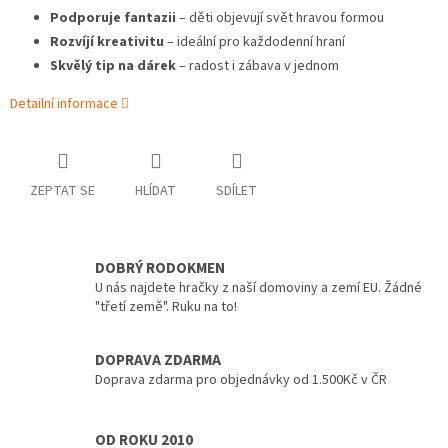
Podporuje fantazii
– děti objevují svět hravou formou
Rozvíjí kreativitu
– ideální pro každodenní hraní
Skvělý tip na dárek
– radost i zábava v jednom
Detailní informace
ZEPTAT SE
HLÍDAT
SDÍLET
DOBRÝ RODOKMEN
U nás najdete hračky z naší domoviny a zemí EU. Žádné
"třetí země". Ruku na to!
DOPRAVA ZDARMA
Doprava zdarma pro objednávky od 1.500Kč v ČR
OD ROKU 2010