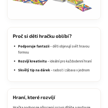
Proč si děti hračku oblíbí?
Podporuje fantazii
– děti objevují svět hravou
formou
Rozvíjí kreativitu
– ideální pro každodenní hraní
Skvělý tip na dárek
– radost i zábava v jednom
Hraní, které rozvíjí
Hračka podporuje přirozený rozvoj dítěte a motivuje