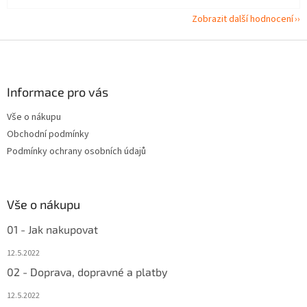
Zobrazit další hodnocení
Z
á
p
a
Informace pro vás
t
Vše o nákupu
í
Obchodní podmínky
Podmínky ochrany osobních údajů
Vše o nákupu
01 - Jak nakupovat
12.5.2022
02 - Doprava, dopravné a platby
12.5.2022