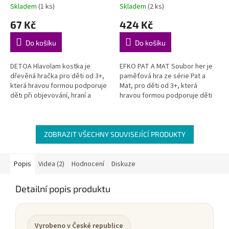
Skladem
(1 ks)
Skladem
(2 ks)
67 Kč
424 Kč
Do košíku
Do košíku
DETOA Hlavolam kostka je
EFKO PAT A MAT Soubor her je
dřevěná hračka pro děti od 3+,
paměťová hra ze série Pat a
která hravou formou podporuje
Mat, pro děti od 3+, která
děti při objevování, hraní a
hravou formou podporuje děti
rozvoji důležitých dovedností.
při objevování, hraní a rozvoji
Rozvíjí jemnou motoriku –...
důležitých dovedností....
ZOBRAZIT VŠECHNY SOUVISEJÍCÍ PRODUKTY
Popis
Videa (2)
Hodnocení
Diskuze
Detailní popis produktu
Vyrobeno v České republice