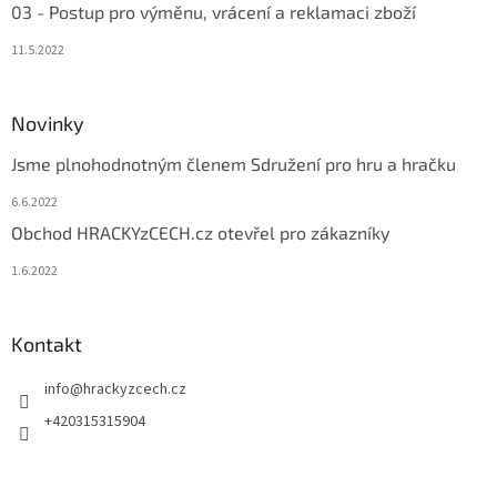
03 - Postup pro výměnu, vrácení a reklamaci zboží
11.5.2022
Novinky
Jsme plnohodnotným členem Sdružení pro hru a hračku
6.6.2022
Obchod HRACKYzCECH.cz otevřel pro zákazníky
1.6.2022
Kontakt
info
@
hrackyzcech.cz
+420315315904