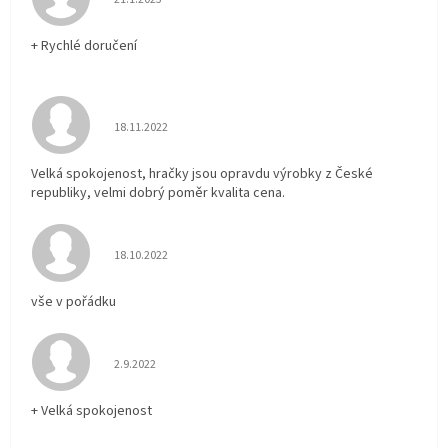
+ Rychlé doručení
Hodnocení obchodu je 5 z 5 hvězdiček.
18.11.2022
Velká spokojenost, hračky jsou opravdu výrobky z České
republiky, velmi dobrý poměr kvalita cena.
Hodnocení obchodu je 5 z 5 hvězdiček.
18.10.2022
vše v pořádku
Hodnocení obchodu je 5 z 5 hvězdiček.
2.9.2022
+ Velká spokojenost