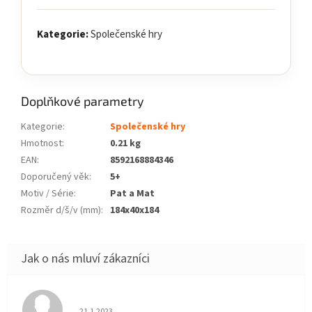
Kategorie:
Společenské hry
Doplňkové parametry
Kategorie
:
Společenské hry
Hmotnost
:
0.21 kg
EAN
:
8592168884346
Doporučený věk
:
5+
Motiv / Série
:
Pat a Mat
Rozměr d/š/v (mm)
:
184x40x184
Hodnocení obchodu je 5 z 5 hvězdiček.
21.1.2023