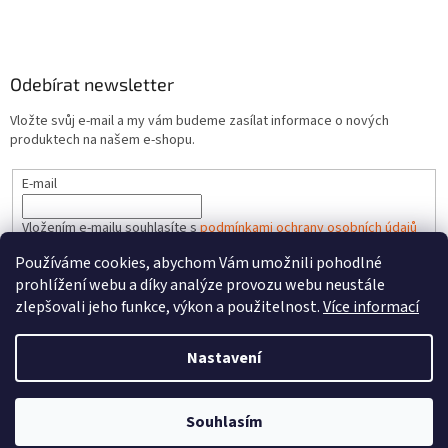
Odebírat newsletter
Vložte svůj e-mail a my vám budeme zasílat informace o nových
produktech na našem e-shopu.
E-mail
Vložením e-mailu souhlasíte s
podmínkami ochrany osobních údajů
Používáme cookies, abychom Vám umožnili pohodlné
PŘIHLÁSIT SE
prohlížení webu a díky analýze provozu webu neustále
zlepšovali jeho funkce, výkon a použitelnost.
Více informací
Nastavení
Vytvořil Shoptet
Souhlasím
Copyright 2026
HRACKYzCECH.cz
. Všechna práva vyhrazena.