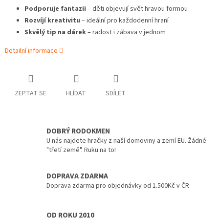
Podporuje fantazii
– děti objevují svět hravou formou
Rozvíjí kreativitu
– ideální pro každodenní hraní
Skvělý tip na dárek
– radost i zábava v jednom
Detailní informace
ZEPTAT SE
HLÍDAT
SDÍLET
DOBRÝ RODOKMEN
U nás najdete hračky z naší domoviny a zemí EU. Žádné
"třetí země". Ruku na to!
DOPRAVA ZDARMA
Doprava zdarma pro objednávky od 1.500Kč v ČR
OD ROKU 2010