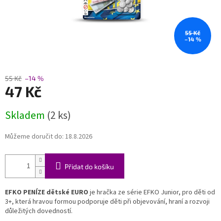
55 Kč
–14 %
55 Kč
–14 %
47 Kč
Měrná
Skladem
(2 ks)
cena:
Můžeme doručit do:
18.8.2026
Přidat do košíku
EFKO PENÍZE dětské EURO
je hračka ze série EFKO Junior, pro děti od
3+, která hravou formou podporuje děti při objevování, hraní a rozvoji
důležitých dovedností.