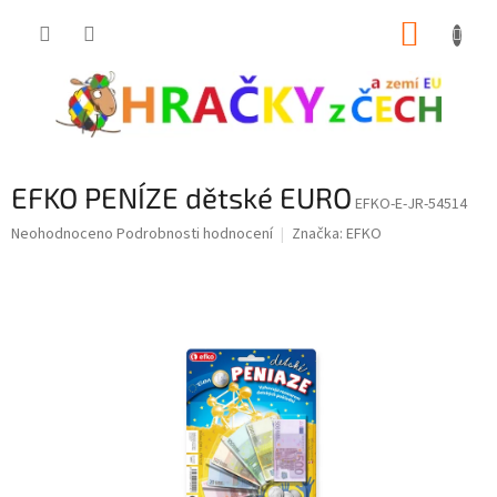
Přejít
NÁKUP
na
obsah
KOŠÍK
EFKO PENÍZE dětské EURO
EFKO-E-JR-54514
Průměrné
Neohodnoceno
Podrobnosti hodnocení
Značka:
EFKO
hodnocení
produktu
je
0,0
z
5
hvězdiček.