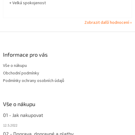
+ Velká spokojenost
Zobrazit další hodnocení
Z
á
p
a
Informace pro vás
t
Vše o nákupu
í
Obchodní podmínky
Podmínky ochrany osobních údajů
Vše o nákupu
01 - Jak nakupovat
12.5.2022
02 - Doprava, dopravné a platby