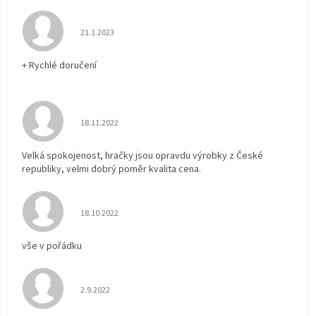
Hodnocení obchodu je 5 z 5 hvězdiček.
21.1.2023
+ Rychlé doručení
Hodnocení obchodu je 5 z 5 hvězdiček.
18.11.2022
Velká spokojenost, hračky jsou opravdu výrobky z České
republiky, velmi dobrý poměr kvalita cena.
Hodnocení obchodu je 5 z 5 hvězdiček.
18.10.2022
vše v pořádku
Hodnocení obchodu je 5 z 5 hvězdiček.
2.9.2022