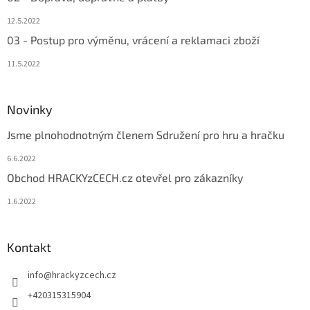
12.5.2022
03 - Postup pro výměnu, vrácení a reklamaci zboží
11.5.2022
Novinky
Jsme plnohodnotným členem Sdružení pro hru a hračku
6.6.2022
Obchod HRACKYzCECH.cz otevřel pro zákazníky
1.6.2022
Kontakt
info
@
hrackyzcech.cz
+420315315904