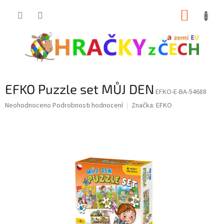
Přejít
NÁKUP
na
obsah
KOŠÍK
EFKO Puzzle set MŮJ DEN
EFKO-E-BA-54688
Průměrné
Neohodnoceno
Podrobnosti hodnocení
Značka:
EFKO
hodnocení
produktu
je
0,0
z
5
hvězdiček.