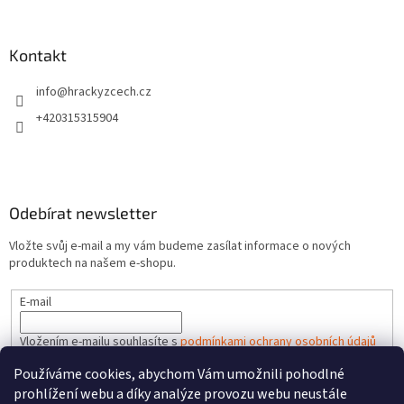
Kontakt
info
@
hrackyzcech.cz
+420315315904
Odebírat newsletter
Vložte svůj e-mail a my vám budeme zasílat informace o nových
produktech na našem e-shopu.
E-mail
Vložením e-mailu souhlasíte s
podmínkami ochrany osobních údajů
Používáme cookies, abychom Vám umožnili pohodlné
PŘIHLÁSIT SE
prohlížení webu a díky analýze provozu webu neustále