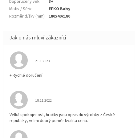
Doporučený věk
:
3+
Motiv / Série
:
EFKO Baby
Rozměr d/š/v (mm)
:
180x40x180
Hodnocení obchodu je 5 z 5 hvězdiček.
21.1.2023
+ Rychlé doručení
Hodnocení obchodu je 5 z 5 hvězdiček.
18.11.2022
Velká spokojenost, hračky jsou opravdu výrobky z České
republiky, velmi dobrý poměr kvalita cena.