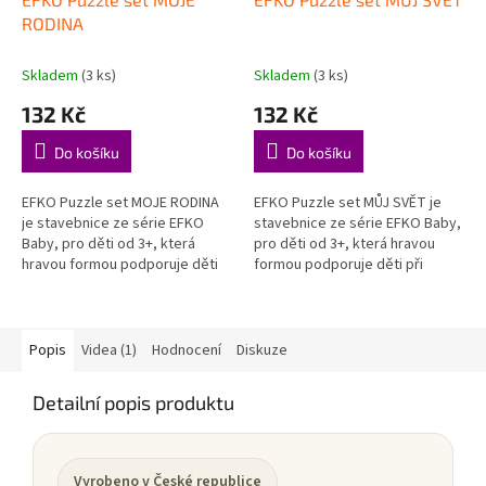
RODINA
Skladem
(3 ks)
Skladem
(3 ks)
132 Kč
132 Kč
Do košíku
Do košíku
EFKO Puzzle set MOJE RODINA
EFKO Puzzle set MŮJ SVĚT je
je stavebnice ze série EFKO
stavebnice ze série EFKO Baby,
Baby, pro děti od 3+, která
pro děti od 3+, která hravou
hravou formou podporuje děti
formou podporuje děti při
při objevování, hraní a rozvoji
objevování, hraní a rozvoji
důležitých dovedností....
důležitých dovedností.
Podporuje...
Popis
Videa (1)
Hodnocení
Diskuze
Detailní popis produktu
Vyrobeno v České republice