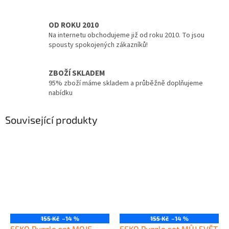
OD ROKU 2010
Na internetu obchodujeme již od roku 2010. To jsou
spousty spokojených zákazníků!
ZBOŽÍ SKLADEM
95% zboží máme skladem a průběžně doplňujeme
nabídku
Související produkty
155 Kč
–14 %
155 Kč
–14 %
EFKO Puzzle set MOJE
EFKO Puzzle set MŮJ SVĚT