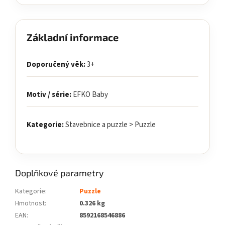
Základní informace
Doporučený věk:
3+
Motiv / série:
EFKO Baby
Kategorie:
Stavebnice a puzzle > Puzzle
Doplňkové parametry
Kategorie
:
Puzzle
Hmotnost
:
0.326 kg
EAN
:
8592168546886