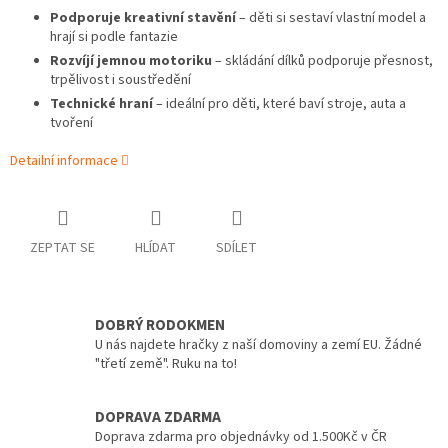
Podporuje kreativní stavění
– děti si sestaví vlastní model a
hrají si podle fantazie
Rozvíjí jemnou motoriku
– skládání dílků podporuje přesnost,
trpělivost i soustředění
Technické hraní
– ideální pro děti, které baví stroje, auta a
tvoření
Detailní informace
ZEPTAT SE
HLÍDAT
SDÍLET
DOBRÝ RODOKMEN
U nás najdete hračky z naší domoviny a zemí EU. Žádné
"třetí země". Ruku na to!
DOPRAVA ZDARMA
Doprava zdarma pro objednávky od 1.500Kč v ČR