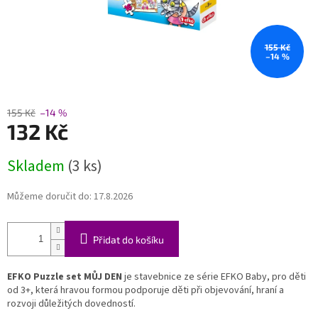
155 Kč
–14 %
155 Kč
–14 %
132 Kč
Měrná
Skladem
(3 ks)
cena:
Můžeme doručit do:
17.8.2026
Přidat do košíku
EFKO Puzzle set MŮJ DEN
je stavebnice ze série EFKO Baby, pro děti
od 3+, která hravou formou podporuje děti při objevování, hraní a
rozvoji důležitých dovedností.