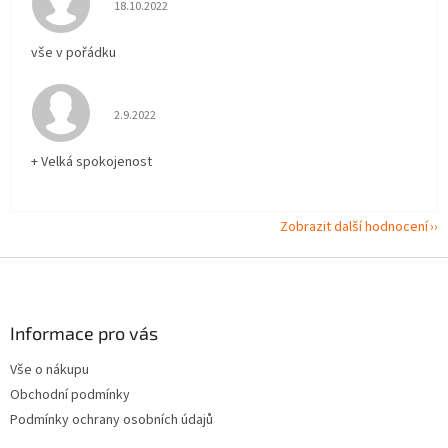
Hodnocení obchodu je 5 z 5 hvězdiček.
18.10.2022
vše v pořádku
Hodnocení obchodu je 5 z 5 hvězdiček.
2.9.2022
+ Velká spokojenost
Zobrazit další hodnocení
Z
á
p
a
Informace pro vás
t
Vše o nákupu
í
Obchodní podmínky
Podmínky ochrany osobních údajů