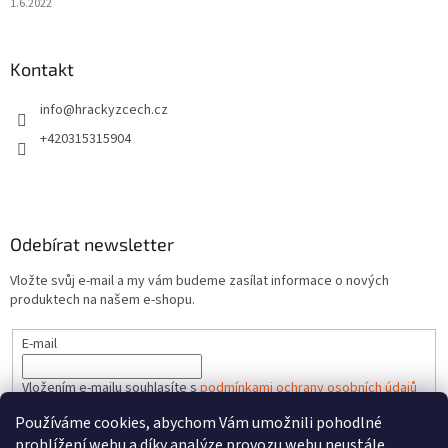
1.6.2022
Kontakt
info
@
hrackyzcech.cz
+420315315904
Odebírat newsletter
Vložte svůj e-mail a my vám budeme zasílat informace o nových
produktech na našem e-shopu.
E-mail
Vložením e-mailu souhlasíte s
podmínkami ochrany osobních údajů
Používáme cookies, abychom Vám umožnili pohodlné
PŘIHLÁSIT SE
prohlížení webu a díky analýze provozu webu neustále