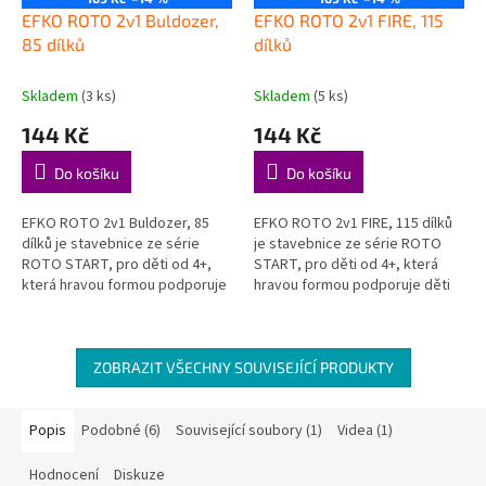
EFKO ROTO 2v1 Buldozer,
EFKO ROTO 2v1 FIRE, 115
85 dílků
dílků
Skladem
(3 ks)
Skladem
(5 ks)
144 Kč
144 Kč
Do košíku
Do košíku
EFKO ROTO 2v1 Buldozer, 85
EFKO ROTO 2v1 FIRE, 115 dílků
dílků je stavebnice ze série
je stavebnice ze série ROTO
ROTO START, pro děti od 4+,
START, pro děti od 4+, která
která hravou formou podporuje
hravou formou podporuje děti
děti při objevování, hraní a
při objevování, hraní a rozvoji
rozvoji důležitých dovedností....
důležitých dovedností....
ZOBRAZIT VŠECHNY SOUVISEJÍCÍ PRODUKTY
Popis
Podobné (6)
Související soubory (1)
Videa (1)
Hodnocení
Diskuze