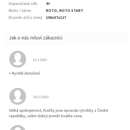
Doporučený věk
:
4+
Motiv / Série
:
ROTO, ROTO START
Rozměr d/š/v (mm)
:
196x57x127
Hodnocení obchodu je 5 z 5 hvězdiček.
21.1.2023
+ Rychlé doručení
Hodnocení obchodu je 5 z 5 hvězdiček.
18.11.2022
Velká spokojenost, hračky jsou opravdu výrobky z České
republiky, velmi dobrý poměr kvalita cena.