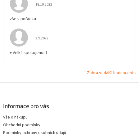
Hodnocení obchodu je 5 z 5 hvězdiček.
18.10.2022
vše v pořádku
Hodnocení obchodu je 5 z 5 hvězdiček.
2.9.2022
+ Velká spokojenost
Zobrazit další hodnocení
Z
á
p
a
Informace pro vás
t
Vše o nákupu
í
Obchodní podmínky
Podmínky ochrany osobních údajů