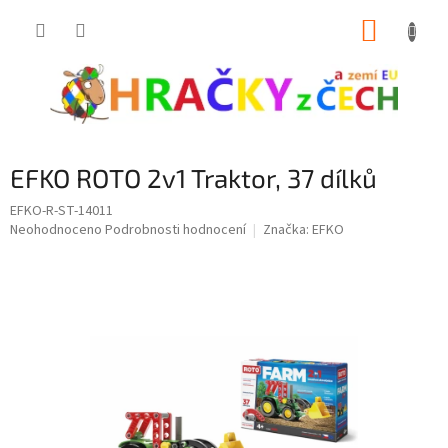
Přejít
NÁKUP
na
obsah
KOŠÍK
EFKO ROTO 2v1 Traktor, 37 dílků
EFKO-R-ST-14011
Průměrné
Neohodnoceno
Podrobnosti hodnocení
Značka:
EFKO
hodnocení
produktu
je
0,0
z
5
hvězdiček.