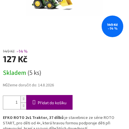
149 Kč
–14 %
149 Kč
–14 %
127 Kč
Měrná
Skladem
(5 ks)
cena:
Můžeme doručit do:
14.8.2026
Přidat do košíku
EFKO ROTO 2v1 Traktor, 37 dílků
je stavebnice ze série ROTO
START, pro děti od 4+, která hravou formou podporuje děti při
objevování, hraní a rozvoji důležitých dovedností.