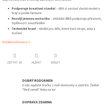
Podporuje kreativní stavění
– děti si sestaví vlastní model a
hrají si podle fantazie
Rozvíjí jemnou motoriku
– skládání dílků podporuje přesnost,
trpělivost i soustředění
Technické hraní
– ideální pro děti, které baví stroje, auta a
tvoření
Detailní informace
ZEPTAT SE
HLÍDAT
SDÍLET
DOBRÝ RODOKMEN
U nás najdete hračky z naší domoviny a zemí EU. Žádné
"třetí země". Ruku na to!
DOPRAVA ZDARMA