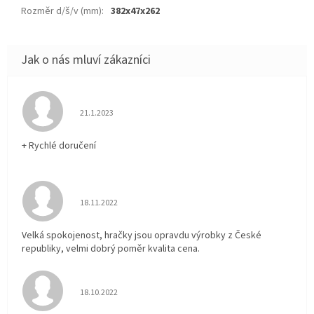
Rozměr d/š/v (mm)
:
382x47x262
Hodnocení obchodu je 5 z 5 hvězdiček.
21.1.2023
+ Rychlé doručení
Hodnocení obchodu je 5 z 5 hvězdiček.
18.11.2022
Velká spokojenost, hračky jsou opravdu výrobky z České
republiky, velmi dobrý poměr kvalita cena.
Hodnocení obchodu je 5 z 5 hvězdiček.
18.10.2022