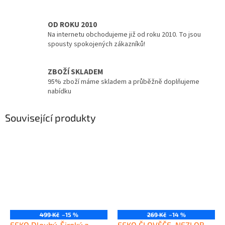
OD ROKU 2010
Na internetu obchodujeme již od roku 2010. To jsou
spousty spokojených zákazníků!
ZBOŽÍ SKLADEM
95% zboží máme skladem a průběžně doplňujeme
nabídku
Související produkty
499 Kč
–15 %
269 Kč
–14 %
EFKO Dlouhý, Široký a
EFKO ČLOVĚČE, NEZLOB