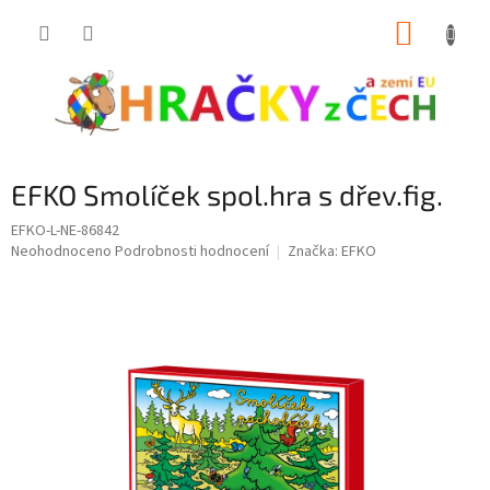
Přejít
NÁKUP
na
obsah
KOŠÍK
EFKO Smolíček spol.hra s dřev.fig.
EFKO-L-NE-86842
Průměrné
Neohodnoceno
Podrobnosti hodnocení
Značka:
EFKO
hodnocení
produktu
je
0,0
z
5
hvězdiček.