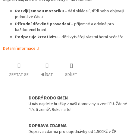
Rozvíjí jemnou motoriku
– děti skládají, třídí nebo objevují
jednotlivé části
Přírodní dřevěné provedení
– příjemné a odolné pro
každodenní hraní
Podporuje kreativitu
– děti vytvářejí vlastní herní scénáře
Detailní informace
ZEPTAT SE
HLÍDAT
SDÍLET
DOBRÝ RODOKMEN
U nás najdete hračky z naší domoviny a zemí EU. Žádné
"třetí země". Ruku na to!
DOPRAVA ZDARMA
Doprava zdarma pro objednávky od 1.500Kč v ČR