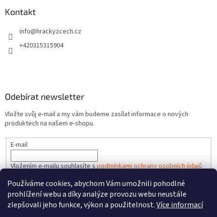
Kontakt
info
@
hrackyzcech.cz
+420315315904
Odebírat newsletter
Vložte svůj e-mail a my vám budeme zasílat informace o nových
produktech na našem e-shopu.
E-mail
Vložením e-mailu souhlasíte s
podmínkami ochrany osobních údajů
Používáme cookies, abychom Vám umožnili pohodlné
PŘIHLÁSIT SE
prohlížení webu a díky analýze provozu webu neustále
zlepšovali jeho funkce, výkon a použitelnost.
Více informací