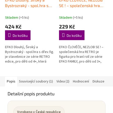
Bystrozraký - spol.hra s
SE ! – společenská hra
dřev.fig.
RETRO
Skladem
(>5 ks)
Skladem
(>5 ks)
424 Kč
229 Kč
Do košíku
Do košíku
EFKO Dlouhý, Široký a
EFKO ČLOVĚČE, NEZLOB SE ! –
Bystrozraký - spol.hra s dřev.fig.
společenská hra RETRO je
je stavebnice ze série RETRO
figurka pro hraní rolí ze série
edice, pro děti od 4+, která
EFKO FAMILY, pro děti od 3+,
hravou formou podporuje děti
která hravou formou podporuje
při objevování, hraní a rozvoji...
děti při objevování, hraní a...
Popis
Související soubory (1)
Videa (2)
Hodnocení
Diskuze
Detailní popis produktu
Vyrobeno v České republice