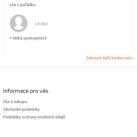
vše v pořádku
Hodnocení obchodu je 5 z 5 hvězdiček.
2.9.2022
+ Velká spokojenost
Zobrazit další hodnocení
Z
á
p
a
Informace pro vás
t
Vše o nákupu
í
Obchodní podmínky
Podmínky ochrany osobních údajů