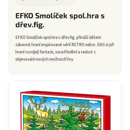
EFKO Smolíček spol.hra s
dřev.fig.
EFKO Smolíček spol.hra s dřev.fig. přináší dětem
zábavné hraní inspirované sérií RETRO edice. Děti si při
hraní rozvíjejí fantazii, soustředění a radost z
objevování nových možností hry.