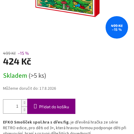
499 Kč
–15 %
499 Kč
–15 %
424 Kč
Měrná
Skladem
(>5 ks)
cena:
Můžeme doručit do:
17.8.2026
Přidat do košíku
EFKO Smolíček spol.hra s dřev.fig.
je dřevěná hračka ze série
RETRO edice, pro děti od 3+, která hravou formou podporuje děti při
objevování, hraní a rozvoji důležitých dovedností.