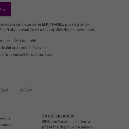
íku
polečenská hra ze série EFKO FAMILY, pro děti od 5+,
 při objevování, hraní a rozvoji důležitých dovedností.
hra pro děti i dospělé
ideální pro společné chvíle
e přirozeně učí férovému hraní
LÍDAT
SDÍLET
ZBOŽÍ SKLADEM
me již
95% zboží máme skladem a
spousty
průběžně doplňujeme nabídku