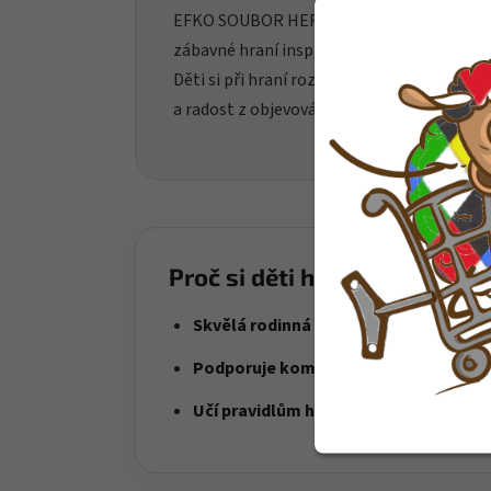
EFKO SOUBOR HER 300 PLUS přináší dět
zábavné hraní inspirované sérií EFKO FAMI
Děti si při hraní rozvíjejí fantazii, soustřed
a radost z objevování nových možností hry
Proč si děti hračku oblíbí?
Skvělá rodinná zábava
– hra pro děti i
Podporuje komunikaci
– ideální pro sp
Učí pravidlům hry
– děti se přirozeně u