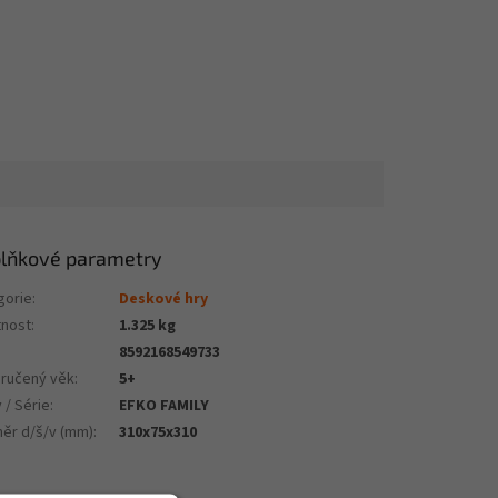
lňkové parametry
gorie
:
Deskové hry
nost
:
1.325 kg
8592168549733
ručený věk
:
5+
 / Série
:
EFKO FAMILY
ěr d/š/v (mm)
:
310x75x310