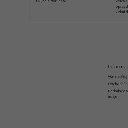
+ Rychlé doručení
Velká 
opravd
velmi 
Z
á
p
a
t
Informac
í
Vše o náku
Obchodní 
Podmínky o
údajů