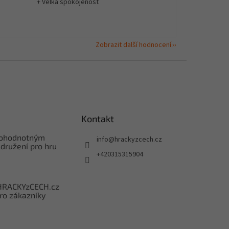
+ Velká spokojenost
Zobrazit další hodnocení
Kontakt
nohodnotným
info
@
hrackyzcech.cz
družení pro hru
+420315315904
HRACKYzCECH.cz
ro zákazníky