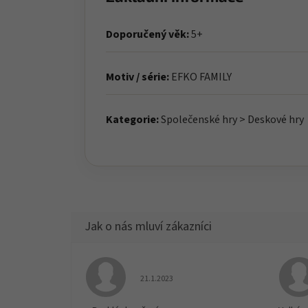
Doporučený věk:
5+
Motiv / série:
EFKO FAMILY
Kategorie:
Společenské hry > Deskové hry
Hodnocení obchodu je 5 z 5 hvězdiček.
21.1.2023