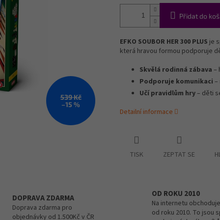
Přidat do koš
EFKO SOUBOR HER 300 PLUS
je s
která hravou formou podporuje děti
Skvělá rodinná zábava
– 
Podporuje komunikaci
– 
Učí pravidlům hry
– děti s
539 Kč
–15 %
Detailní informace
TISK
ZEPTAT SE
H
OD ROKU 2010
DOPRAVA ZDARMA
Na internetu obchoduje
Doprava zdarma pro
od roku 2010. To jsou 
objednávky od 1.500Kč v ČR