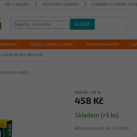
VŠE O NÁKUPU
OBCHODNÍ PODMÍNKY
PODMÍNKY OCHRANY OSOB
HLEDAT
enské hry
Plyšáci, maňásci, loutky
Kreativní a naučné
Au
 SOUBOR HER 300 PLUS
EFKO-E-FA-54973
539 Kč
–15 %
458 Kč
Měrná
Skladem
(>5 ks)
cena:
Můžeme doručit do:
17.8.2026