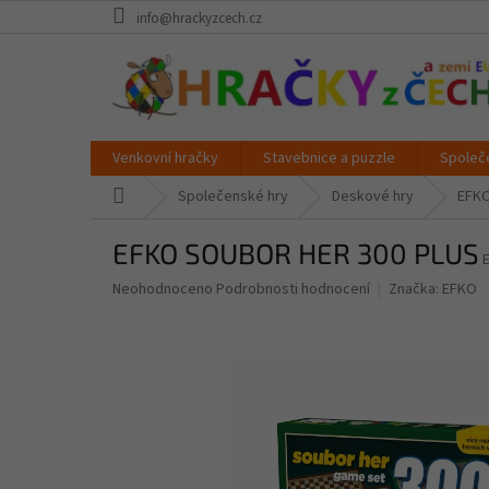
Přejít
info@hrackyzcech.cz
na
obsah
Venkovní hračky
Stavebnice a puzzle
Společ
Domů
Společenské hry
Deskové hry
EFKO
EFKO SOUBOR HER 300 PLUS
Průměrné
Neohodnoceno
Podrobnosti hodnocení
Značka:
EFKO
hodnocení
produktu
je
0,0
z
5
hvězdiček.