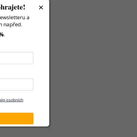
hrajete!
newsletteru a
h napřed.
 %
.
ním osobních