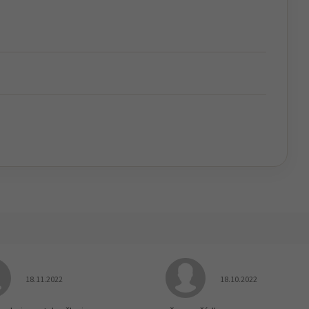
Hodnocení obchodu je 5 z 5 hvězdiček.
Hodnocení obchodu je
18.11.2022
18.10.2022