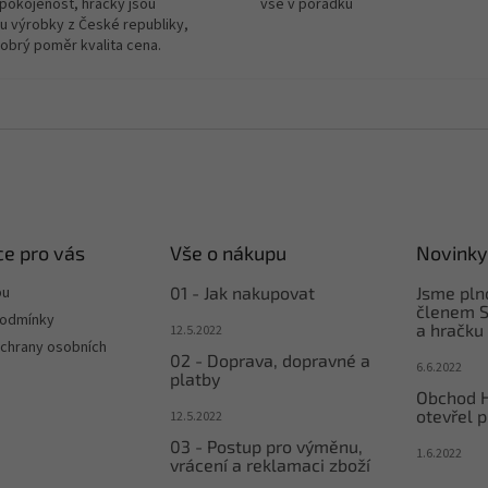
spokojenost, hračky jsou
vše v pořádku
u výrobky z České republiky,
dobrý poměr kvalita cena.
e pro vás
Vše o nákupu
Novinky
pu
01 - Jak nakupovat
Jsme pl
členem S
podmínky
a hračku
12.5.2022
chrany osobních
02 - Doprava, dopravné a
6.6.2022
platby
Obchod 
otevřel p
12.5.2022
03 - Postup pro výměnu,
1.6.2022
vrácení a reklamaci zboží