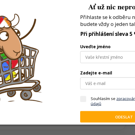
Ať už nic nepro
em
LY.
Přihlaste se k odběru 
ění
budete vždy o jeden ta
.
Při přihlášení sleva 5
Uveďte jméno
Zadejte e-mail
 dospělé
Souhlasím se
zpracová
olečné chvíle
údajů
čí férovému hraní
ODESLAT