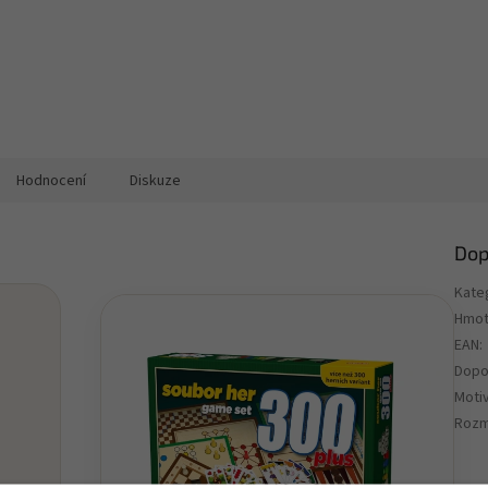
Hodnocení
Diskuze
Dop
Kate
Hmot
EAN
:
Dopo
Motiv
Rozm