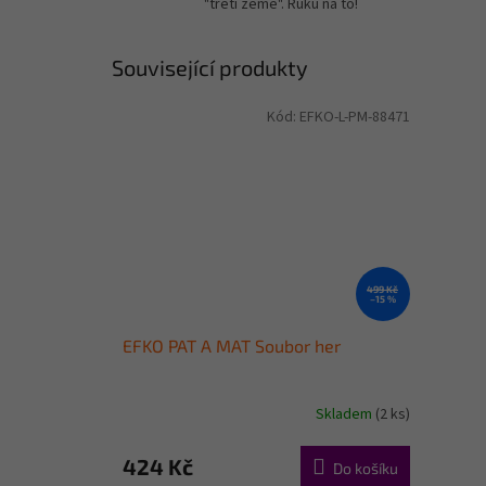
"třetí země". Ruku na to!
Související produkty
Kód:
EFKO-L-PM-88471
499 Kč
–15 %
EFKO PAT A MAT Soubor her
Skladem
(2 ks)
424 Kč
Do košíku