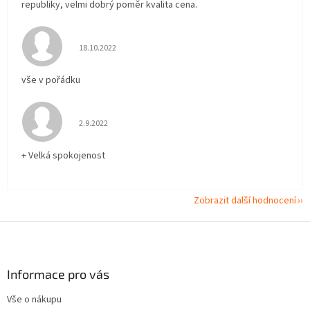
republiky, velmi dobrý poměr kvalita cena.
Hodnocení obchodu je 5 z 5 hvězdiček.
18.10.2022
vše v pořádku
Hodnocení obchodu je 5 z 5 hvězdiček.
2.9.2022
+ Velká spokojenost
Zobrazit další hodnocení
Z
á
p
a
Informace pro vás
t
Vše o nákupu
í