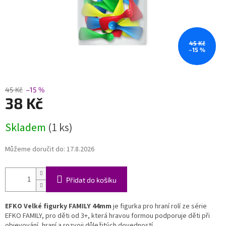
45 Kč
–15 %
45 Kč
–15 %
38 Kč
Měrná
Skladem
(1 ks)
cena:
Můžeme doručit do:
17.8.2026
Přidat do košíku
EFKO Velké figurky FAMILY 44mm
je figurka pro hraní rolí ze série
EFKO FAMILY, pro děti od 3+, která hravou formou podporuje děti při
objevování, hraní a rozvoji důležitých dovedností.