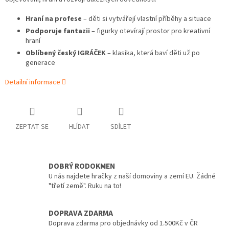
Hraní na profese
– děti si vytvářejí vlastní příběhy a situace
Podporuje fantazii
– figurky otevírají prostor pro kreativní
hraní
Oblíbený český IGRÁČEK
– klasika, která baví děti už po
generace
Detailní informace
ZEPTAT SE
HLÍDAT
SDÍLET
DOBRÝ RODOKMEN
U nás najdete hračky z naší domoviny a zemí EU. Žádné
"třetí země". Ruku na to!
DOPRAVA ZDARMA
Doprava zdarma pro objednávky od 1.500Kč v ČR