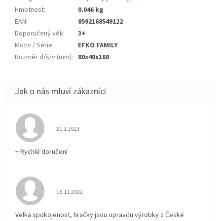
Hmotnost
:
0.046 kg
EAN
:
8592168549122
Doporučený věk
:
3+
Motiv / Série
:
EFKO FAMILY
Rozměr d/š/v (mm)
:
80x40x160
Hodnocení obchodu je 5 z 5 hvězdiček.
21.1.2023
+ Rychlé doručení
Hodnocení obchodu je 5 z 5 hvězdiček.
18.11.2022
Velká spokojenost, hračky jsou opravdu výrobky z České