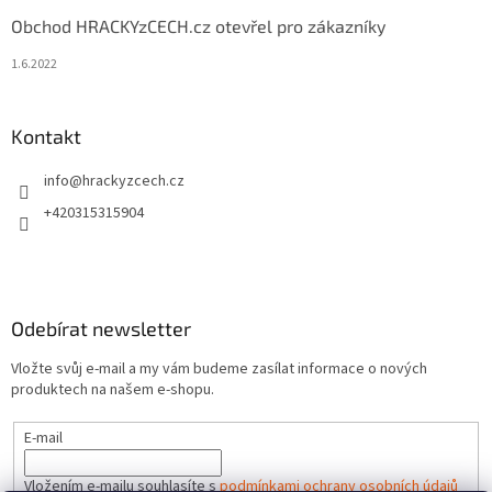
Obchod HRACKYzCECH.cz otevřel pro zákazníky
1.6.2022
Kontakt
info
@
hrackyzcech.cz
+420315315904
Odebírat newsletter
Vložte svůj e-mail a my vám budeme zasílat informace o nových
produktech na našem e-shopu.
E-mail
Vložením e-mailu souhlasíte s
podmínkami ochrany osobních údajů