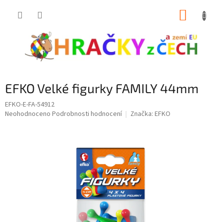
Přejít
NÁKUP
na
obsah
KOŠÍK
EFKO Velké figurky FAMILY 44mm
EFKO-E-FA-54912
Průměrné
Neohodnoceno
Podrobnosti hodnocení
Značka:
EFKO
hodnocení
produktu
je
0,0
z
5
hvězdiček.